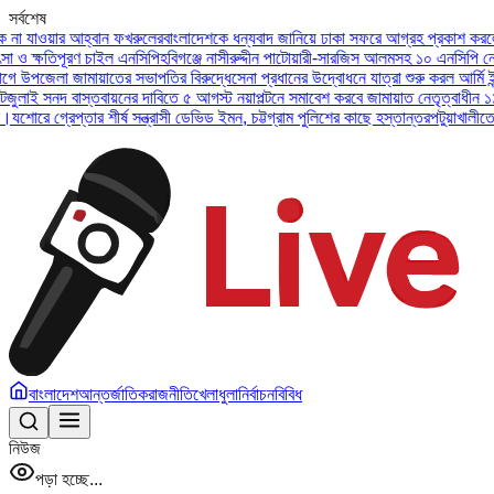
সর্বশেষ
য়ার আহ্বান ফখরুলের
বাংলাদেশকে ধন্যবাদ জানিয়ে ঢাকা সফরে আগ্রহ প্রকাশ করলেন ইউএই 
তিপূরণ চাইল এনসিপি
হবিগঞ্জে নাসীরুদ্দীন পাটোয়ারী-সারজিস আলমসহ ১০ এনসিপি নেতার বিরু
েলা জামায়াতের সভাপতির বিরুদ্ধে
সেনা প্রধানের উদ্বোধনে যাত্রা শুরু করল আর্মি ইন্টারন্য
নদ বাস্তবায়নের দাবিতে ৫ আগস্ট নয়াপল্টনে সমাবেশ করবে জামায়াত নেতৃত্বাধীন ১১ দল
অসুস
্রেপ্তার শীর্ষ সন্ত্রাসী ডেভিড ইমন, চট্টগ্রাম পুলিশের কাছে হস্তান্তর
পটুয়াখালীতে বিধবা ন
বাংলাদেশ
আন্তর্জাতিক
রাজনীতি
খেলাধুলা
নির্বাচন
বিবিধ
নিউজ
পড়া হচ্ছে...