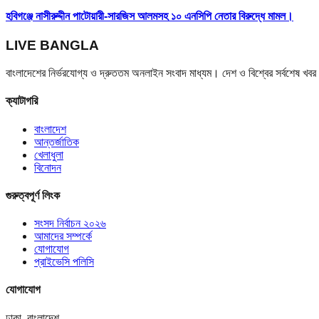
হবিগঞ্জে নাসীরুদ্দীন পাটোয়ারী-সারজিস আলমসহ ১০ এনসিপি নেতার বিরুদ্ধে মামল।
LIVE BANGLA
বাংলাদেশের নির্ভরযোগ্য ও দ্রুততম অনলাইন সংবাদ মাধ্যম। দেশ ও বিশ্বের সর্বশেষ খ
ক্যাটাগরি
বাংলাদেশ
আন্তর্জাতিক
খেলাধুলা
বিনোদন
গুরুত্বপূর্ণ লিংক
সংসদ নির্বাচন ২০২৬
আমাদের সম্পর্কে
যোগাযোগ
প্রাইভেসি পলিসি
যোগাযোগ
ঢাকা, বাংলাদেশ