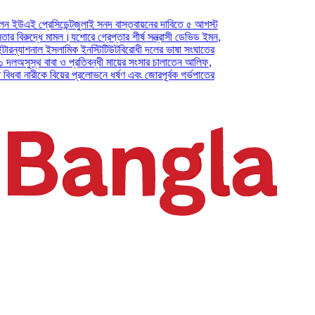
প্রেসিডেন্ট
জুলাই সনদ বাস্তবায়নের দাবিতে ৫ আগস্ট
দ্ধে মামল।
যশোরে গ্রেপ্তার শীর্ষ সন্ত্রাসী ডেভিড ইমন,
াশনাল ইসলামিক ইনস্টিটিউট
বিরোধী দলের ভাষা সংঘাতের
্থ বাবা ও প্রতিবন্ধী মায়ের সংসার চালাতেন আলিফ,
ারীকে বিয়ের প্রলোভনে ধর্ষণ এবং জোরপূর্বক গর্ভপাতের