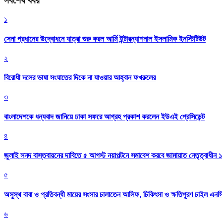
সর্বশেষ খবর
১
সেনা প্রধানের উদ্বোধনে যাত্রা শুরু করল আর্মি ইন্টারন্যাশনাল ইসলামিক ইনস্টিটিউট
২
বিরোধী দলের ভাষা সংঘাতের দিকে না যাওয়ার আহ্বান ফখরুলের
৩
বাংলাদেশকে ধন্যবাদ জানিয়ে ঢাকা সফরে আগ্রহ প্রকাশ করলেন ইউএই প্রেসিডেন্ট
৪
জুলাই সনদ বাস্তবায়নের দাবিতে ৫ আগস্ট নয়াপল্টনে সমাবেশ করবে জামায়াত নেতৃত্বাধীন 
৫
অসুস্থ বাবা ও প্রতিবন্ধী মায়ের সংসার চালাতেন আলিফ, চিকিৎসা ও ক্ষতিপূরণ চাইল এনস
৬