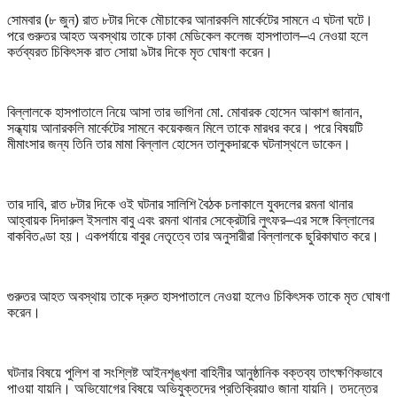
সোমবার (৮ জুন) রাত ৮টার দিকে মৌচাকের আনারকলি মার্কেটের সামনে এ ঘটনা ঘটে।
পরে গুরুতর আহত অবস্থায় তাকে ঢাকা মেডিকেল কলেজ হাসপাতাল–এ নেওয়া হলে
কর্তব্যরত চিকিৎসক রাত সোয়া ৯টার দিকে মৃত ঘোষণা করেন।
বিল্লালকে হাসপাতালে নিয়ে আসা তার ভাগিনা মো. মোবারক হোসেন আকাশ জানান,
সন্ধ্যায় আনারকলি মার্কেটের সামনে কয়েকজন মিলে তাকে মারধর করে। পরে বিষয়টি
মীমাংসার জন্য তিনি তার মামা বিল্লাল হোসেন তালুকদারকে ঘটনাস্থলে ডাকেন।
তার দাবি, রাত ৮টার দিকে ওই ঘটনার সালিশি বৈঠক চলাকালে যুবদলের রমনা থানার
আহ্বায়ক দিদারুল ইসলাম বাবু এবং রমনা থানার সেক্রেটারি লুৎফর–এর সঙ্গে বিল্লালের
বাকবিতণ্ডা হয়। একপর্যায়ে বাবুর নেতৃত্বে তার অনুসারীরা বিল্লালকে ছুরিকাঘাত করে।
গুরুতর আহত অবস্থায় তাকে দ্রুত হাসপাতালে নেওয়া হলেও চিকিৎসক তাকে মৃত ঘোষণা
করেন।
ঘটনার বিষয়ে পুলিশ বা সংশ্লিষ্ট আইনশৃঙ্খলা বাহিনীর আনুষ্ঠানিক বক্তব্য তাৎক্ষণিকভাবে
পাওয়া যায়নি। অভিযোগের বিষয়ে অভিযুক্তদের প্রতিক্রিয়াও জানা যায়নি। তদন্তের