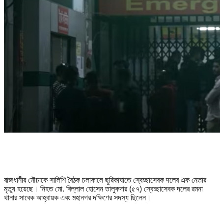
রাজধানীর মৌচাকে সালিশি বৈঠক চলাকালে ছুরিকাঘাতে স্বেচ্ছাসেবক দলের এক নেতার
মৃত্যু হয়েছে। নিহত মো. বিল্লাল হোসেন তালুকদার (৫৭) স্বেচ্ছাসেবক দলের রমনা
থানার সাবেক আহ্বায়ক এবং মহানগর দক্ষিণের সদস্য ছিলেন।