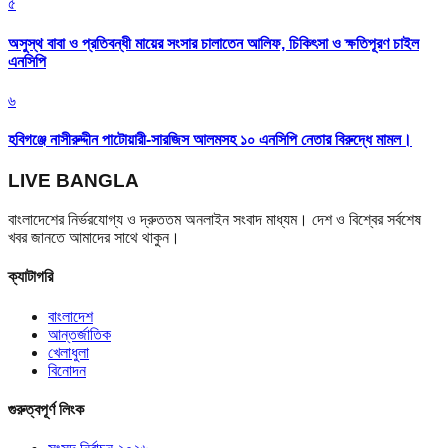
৫
অসুস্থ বাবা ও প্রতিবন্ধী মায়ের সংসার চালাতেন আলিফ, চিকিৎসা ও ক্ষতিপূরণ চাইল
এনসিপি
৬
হবিগঞ্জে নাসীরুদ্দীন পাটোয়ারী-সারজিস আলমসহ ১০ এনসিপি নেতার বিরুদ্ধে মামল।
LIVE BANGLA
বাংলাদেশের নির্ভরযোগ্য ও দ্রুততম অনলাইন সংবাদ মাধ্যম। দেশ ও বিশ্বের সর্বশেষ
খবর জানতে আমাদের সাথে থাকুন।
ক্যাটাগরি
বাংলাদেশ
আন্তর্জাতিক
খেলাধুলা
বিনোদন
গুরুত্বপূর্ণ লিংক