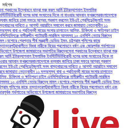
সর্বশেষ
প্রধানের উদ্বোধনে যাত্রা শুরু করল আর্মি ইন্টারন্যাশনাল ইসলামিক
িটিউট
বিরোধী দলের ভাষা সংঘাতের দিকে না যাওয়ার আহ্বান ফখরুলের
বাংলাদেশকে
বাদ জানিয়ে ঢাকা সফরে আগ্রহ প্রকাশ করলেন ইউএই প্রেসিডেন্ট
জুলাই সনদ
বায়নের দাবিতে ৫ আগস্ট নয়াপল্টনে সমাবেশ করবে জামায়াত নেতৃত্বাধীন ১১
ুস্থ বাবা ও প্রতিবন্ধী মায়ের সংসার চালাতেন আলিফ, চিকিৎসা ও ক্ষতিপূরণ চাইল
পি
হবিগঞ্জে নাসীরুদ্দীন পাটোয়ারী-সারজিস আলমসহ ১০ এনসিপি নেতার বিরুদ্ধে
ল।
যশোরে গ্রেপ্তার শীর্ষ সন্ত্রাসী ডেভিড ইমন, চট্টগ্রাম পুলিশের কাছে
ন্তর
পটুয়াখালীতে বিধবা নারীকে বিয়ের প্রলোভনে ধর্ষণ এবং জোরপূর্বক গর্ভপাতের
োগে উপজেলা জামায়াতের সভাপতির বিরুদ্ধে
সেনা প্রধানের উদ্বোধনে যাত্রা শুরু
র্মি ইন্টারন্যাশনাল ইসলামিক ইনস্টিটিউট
বিরোধী দলের ভাষা সংঘাতের দিকে না
ার আহ্বান ফখরুলের
বাংলাদেশকে ধন্যবাদ জানিয়ে ঢাকা সফরে আগ্রহ প্রকাশ
ন ইউএই প্রেসিডেন্ট
জুলাই সনদ বাস্তবায়নের দাবিতে ৫ আগস্ট নয়াপল্টনে সমাবেশ
 জামায়াত নেতৃত্বাধীন ১১ দল
অসুস্থ বাবা ও প্রতিবন্ধী মায়ের সংসার চালাতেন
, চিকিৎসা ও ক্ষতিপূরণ চাইল এনসিপি
হবিগঞ্জে নাসীরুদ্দীন পাটোয়ারী-সারজিস
হ ১০ এনসিপি নেতার বিরুদ্ধে মামল।
যশোরে গ্রেপ্তার শীর্ষ সন্ত্রাসী ডেভিড ইমন,
্রাম পুলিশের কাছে হস্তান্তর
পটুয়াখালীতে বিধবা নারীকে বিয়ের প্রলোভনে ধর্ষণ এবং
ূর্বক গর্ভপাতের অভিযোগে উপজেলা জামায়াতের সভাপতির বিরুদ্ধে