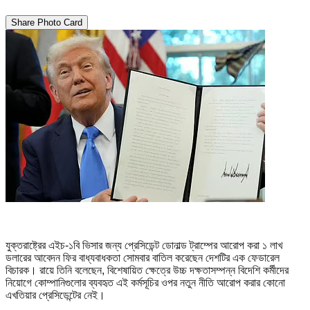
Share Photo Card
যুক্তরাষ্ট্রের এইচ-১বি ভিসার জন্য প্রেসিডেন্ট ডোনাল্ড ট্রাম্পের আরোপ করা ১ লাখ
ডলারের আবেদন ফির বাধ্যবাধকতা সোমবার বাতিল করেছেন দেশটির এক ফেডারেল
বিচারক। রায়ে তিনি বলেছেন, বিশেষায়িত ক্ষেত্রে উচ্চ দক্ষতাসম্পন্ন বিদেশি কর্মীদের
নিয়োগে কোম্পানিগুলোর ব্যবহৃত এই কর্মসূচির ওপর নতুন নীতি আরোপ করার কোনো
এখতিয়ার প্রেসিডেন্টের নেই।