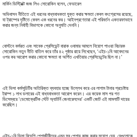
মার্কিন ডিস্ট্রিক্ট জজ লিও সোরোকিন বলেন, ফেডারেল
অভিবাসন নীতিতে এই ধরনের বাধ্যবাধকতা যুক্ত করার ক্ষমতা কেবল কংগ্রেসের রয়েছে,
যা ট্রাম্পের দৃষ্টিতে কেবল এক ধরনের কর। আইনপ্রণেতারা এই পরিবর্তন একতরফাভাবে
করার জন্য নির্বাহী বিভাগকে কোনো অনুমতি দেননি।
বোস্টনে কর্মরত এবং সাবেক প্রেসিডেন্ট বারাক ওবামার আমলে নিয়োগ পাওয়া বিচারক
সোরোকিন নতুন নীতি বাতিল করে তাঁর ৪২ পৃষ্ঠার রায়ে লিখেছেন, ‘এইচ-১বি আবেদনের
ওপর কর আরোপ করার কোনো ক্ষমতা বা অর্পিত এখতিয়ার প্রেসিডেন্টের ছিল না।’
এই ভিসা কর্মসূচিটির অতিরিক্ত ব্যবহার হচ্ছে উল্লেখ করে এর লাগাম টানার প্রচেষ্টায়
ট্রাম্প ১ লাখ ডলারের এই বাধ্যবাধকতা আরোপ করেন। এর কয়েক মাস পর গত
ডিসেম্বরে ‘ডেমোক্রেটিক স্টেট অ্যাটর্নি জেনারেলদের’ একটি জোট এই মামলাটি দায়ের
করেছিল।
এইচ-১বি ভিসা বিদেশি পেশাজীবীদের এমন সব পেশায় কাজ করার সুযোগ দেয়, যেগুলোকে