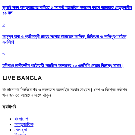
জুলাই সনদ বাস্তবায়নের দাবিতে ৫ আগস্ট নয়াপল্টনে সমাবেশ করবে জামায়াত নেতৃত্বাধীন
১১ দল
৫
অসুস্থ বাবা ও প্রতিবন্ধী মায়ের সংসার চালাতেন আলিফ, চিকিৎসা ও ক্ষতিপূরণ চাইল
এনসিপি
৬
হবিগঞ্জে নাসীরুদ্দীন পাটোয়ারী-সারজিস আলমসহ ১০ এনসিপি নেতার বিরুদ্ধে মামল।
LIVE BANGLA
বাংলাদেশের নির্ভরযোগ্য ও দ্রুততম অনলাইন সংবাদ মাধ্যম। দেশ ও বিশ্বের সর্বশেষ
খবর জানতে আমাদের সাথে থাকুন।
ক্যাটাগরি
বাংলাদেশ
আন্তর্জাতিক
খেলাধুলা