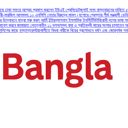
প্রকাশ করলেন ইউএই প্রেসিডেন্ট
জুলাই সনদ বাস্তবায়নের দাবিতে ৫ আগস্ট
০ এনসিপি নেতার বিরুদ্ধে মামল।
যশোরে গ্রেপ্তার শীর্ষ সন্ত্রাসী ডেভিড ইমন,
করল আর্মি ইন্টারন্যাশনাল ইসলামিক ইনস্টিটিউট
বিরোধী দলের ভাষা সংঘাতের
তৃত্বাধীন ১১ দল
অসুস্থ বাবা ও প্রতিবন্ধী মায়ের সংসার চালাতেন আলিফ,
পটুয়াখালীতে বিধবা নারীকে বিয়ের প্রলোভনে ধর্ষণ এবং জোরপূর্বক গর্ভপাতের