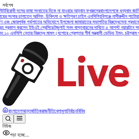
সর্বশেষ
ংঘাতের দিকে না যাওয়ার আহ্বান ফখরুলের
বাংলাদেশকে ধন্যবাদ জানিয়ে ঢাকা সফরে আগ্রহ 
আলিফ, চিকিৎসা ও ক্ষতিপূরণ চাইল এনসিপি
হবিগঞ্জে নাসীরুদ্দীন পাটোয়ারী-সারজিস আলমসহ ১
্ভপাতের অভিযোগে উপজেলা জামায়াতের সভাপতির বিরুদ্ধে
সেনা প্রধানের উদ্বোধনে যাত্রা শুরু 
প্রেসিডেন্ট
জুলাই সনদ বাস্তবায়নের দাবিতে ৫ আগস্ট নয়াপল্টনে সমাবেশ করবে জামায়াত নে
রুদ্ধে মামল।
যশোরে গ্রেপ্তার শীর্ষ সন্ত্রাসী ডেভিড ইমন, চট্টগ্রাম পুলিশের কাছে হস্তান্তর
বাংলাদেশ
আন্তর্জাতিক
রাজনীতি
খেলাধুলা
নির্বাচন
বিবিধ
নিউজ
পড়া হচ্ছে...