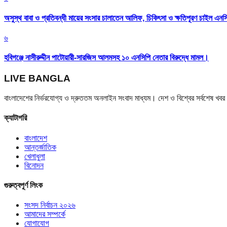
অসুস্থ বাবা ও প্রতিবন্ধী মায়ের সংসার চালাতেন আলিফ, চিকিৎসা ও ক্ষতিপূরণ চাইল এনস
৬
হবিগঞ্জে নাসীরুদ্দীন পাটোয়ারী-সারজিস আলমসহ ১০ এনসিপি নেতার বিরুদ্ধে মামল।
LIVE BANGLA
বাংলাদেশের নির্ভরযোগ্য ও দ্রুততম অনলাইন সংবাদ মাধ্যম। দেশ ও বিশ্বের সর্বশেষ খ
ক্যাটাগরি
বাংলাদেশ
আন্তর্জাতিক
খেলাধুলা
বিনোদন
গুরুত্বপূর্ণ লিংক
সংসদ নির্বাচন ২০২৬
আমাদের সম্পর্কে
যোগাযোগ