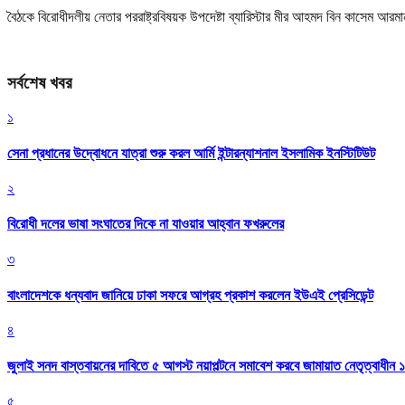
বৈঠকে বিরোধীদলীয় নেতার পররাষ্ট্রবিষয়ক উপদেষ্টা ব্যারিস্টার মীর আহমদ বিন কাসেম আ
সর্বশেষ খবর
১
সেনা প্রধানের উদ্বোধনে যাত্রা শুরু করল আর্মি ইন্টারন্যাশনাল ইসলামিক ইনস্টিটিউট
২
বিরোধী দলের ভাষা সংঘাতের দিকে না যাওয়ার আহ্বান ফখরুলের
৩
বাংলাদেশকে ধন্যবাদ জানিয়ে ঢাকা সফরে আগ্রহ প্রকাশ করলেন ইউএই প্রেসিডেন্ট
৪
জুলাই সনদ বাস্তবায়নের দাবিতে ৫ আগস্ট নয়াপল্টনে সমাবেশ করবে জামায়াত নেতৃত্বাধীন 
৫