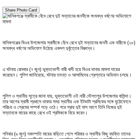
Share Photo Card
মানিকগঞ্জের ঘিওর উপজেলায় স্বামীকে বেঁধে রেখে দুই সন্তানের জননী এক নারীকে (২৮)
সংঘবদ্ধ ধর্ষণের অভিযোগ উঠেছে একদল দুর্বৃত্তের বিরুদ্ধে।
এ ঘটনায় রোববার (৭ জুন) ভুক্তভোগী নারী বাদী হয়ে ঘিওর থানায় মামলা দায়ের
করেছেন। পুলিশ জানিয়েছে, ঘটনার তদন্ত ও আসামিদের গ্রেপ্তারে অভিযান চলছে।
পুলিশ ও স্থানীয় সূত্রে জানা যায়, ভুক্তভোগী ওই নারী দৌলতপুর উপজেলার বাসিন্দা।
তার আগের স্বামী প্রবাসে থাকার সময় স্থানীয় এক ইটভাটা শ্রমিকের সঙ্গে মুঠোফোনে
পরিচয় ও প্রেমের সম্পর্ক গড়ে ওঠে। পরে প্রায় দুই মাস আগে তিনি নিজের দুই
সন্তানকে মায়ের কাছে রেখে ওই শ্রমিককে বিয়ে করেন।
শনিবার (৬ জুন) নবদম্পতি মায়ের বাড়িতে গেলে পরিবার ও স্থানীয় কিছু ব্যক্তি তাদের