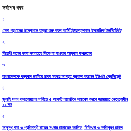
সর্বশেষ খবর
১
সেনা প্রধানের উদ্বোধনে যাত্রা শুরু করল আর্মি ইন্টারন্যাশনাল ইসলামিক ইনস্টিটিউট
২
বিরোধী দলের ভাষা সংঘাতের দিকে না যাওয়ার আহ্বান ফখরুলের
৩
বাংলাদেশকে ধন্যবাদ জানিয়ে ঢাকা সফরে আগ্রহ প্রকাশ করলেন ইউএই প্রেসিডেন্ট
৪
জুলাই সনদ বাস্তবায়নের দাবিতে ৫ আগস্ট নয়াপল্টনে সমাবেশ করবে জামায়াত নেতৃত্বাধীন
১১ দল
৫
অসুস্থ বাবা ও প্রতিবন্ধী মায়ের সংসার চালাতেন আলিফ, চিকিৎসা ও ক্ষতিপূরণ চাইল