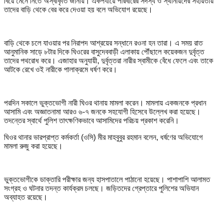
বিয়ে মেনে নিতে অস্বীকৃতি জানায়। একপর্যায়ে পরিবারের সদস্য ও স্থানীয়দের সহায়তায়
তাদের বাড়ি থেকে বের করে দেওয়া হয় বলে অভিযোগ রয়েছে।
বাড়ি থেকে চলে যাওয়ার পর নিরাপদ আশ্রয়ের সন্ধানে রওনা হন তারা। এ সময় রাত
আনুমানিক সাড়ে ৮টার দিকে ঘিওরের বাসুদেববাড়ী এলাকায় পৌঁছালে কয়েকজন দুর্বৃত্ত
তাদের পথরোধ করে। এজাহার অনুযায়ী, দুর্বৃত্তরা নারীর স্বামীকে বেঁধে ফেলে এবং তাকে
আটকে রেখে ওই নারীকে পালাক্রমে ধর্ষণ করে।
পরদিন সকালে ভুক্তভোগী নারী ঘিওর থানায় মামলা করেন। মামলায় একজনকে প্রধান
আসামি এবং অজ্ঞাতনামা আরও ৬-৭ জনকে সহযোগী হিসেবে উল্লেখ করা হয়েছে।
তদন্তের স্বার্থে পুলিশ তাৎক্ষণিকভাবে আসামিদের পরিচয় প্রকাশ করেনি।
ঘিওর থানার ভারপ্রাপ্ত কর্মকর্তা (ওসি) মীর মাহবুবুর রহমান বলেন, ধর্ষণের অভিযোগে
মামলা রুজু করা হয়েছে।
ভুক্তভোগীকে ডাক্তারি পরীক্ষার জন্য হাসপাতালে পাঠানো হয়েছে। পাশাপাশি আলামত
সংগ্রহ ও ঘটনার তদন্ত কার্যক্রম চলছে। জড়িতদের গ্রেপ্তারে পুলিশের অভিযান
অব্যাহত রয়েছে।