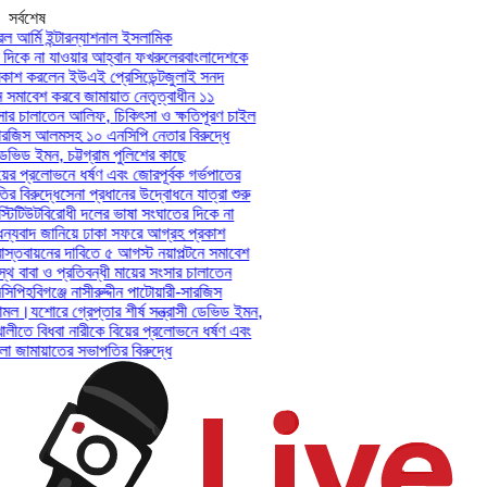
সর্বশেষ
আর্মি ইন্টারন্যাশনাল ইসলামিক
িকে না যাওয়ার আহ্বান ফখরুলের
বাংলাদেশকে
াশ করলেন ইউএই প্রেসিডেন্ট
জুলাই সনদ
সমাবেশ করবে জামায়াত নেতৃত্বাধীন ১১
ার চালাতেন আলিফ, চিকিৎসা ও ক্ষতিপূরণ চাইল
সারজিস আলমসহ ১০ এনসিপি নেতার বিরুদ্ধে
েভিড ইমন, চট্টগ্রাম পুলিশের কাছে
ের প্রলোভনে ধর্ষণ এবং জোরপূর্বক গর্ভপাতের
িরুদ্ধে
সেনা প্রধানের উদ্বোধনে যাত্রা শুরু
িটিউট
বিরোধী দলের ভাষা সংঘাতের দিকে না
যবাদ জানিয়ে ঢাকা সফরে আগ্রহ প্রকাশ
তবায়নের দাবিতে ৫ আগস্ট নয়াপল্টনে সমাবেশ
 বাবা ও প্রতিবন্ধী মায়ের সংসার চালাতেন
পি
হবিগঞ্জে নাসীরুদ্দীন পাটোয়ারী-সারজিস
মল।
যশোরে গ্রেপ্তার শীর্ষ সন্ত্রাসী ডেভিড ইমন,
লীতে বিধবা নারীকে বিয়ের প্রলোভনে ধর্ষণ এবং
ামায়াতের সভাপতির বিরুদ্ধে