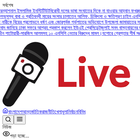
সর্বশেষ
 ইনস্টিটিউট
বিরোধী দলের ভাষা সংঘাতের দিকে না যাওয়ার আহ্বান ফখরুলের
বাংলাদেশকে ধন্
রতিবন্ধী মায়ের সংসার চালাতেন আলিফ, চিকিৎসা ও ক্ষতিপূরণ চাইল এনসিপি
হবিগঞ্জে নাসীরু
রলোভনে ধর্ষণ এবং জোরপূর্বক গর্ভপাতের অভিযোগে উপজেলা জামায়াতের সভাপতির বিরুদ্ধে
সেনা
ফরে আগ্রহ প্রকাশ করলেন ইউএই প্রেসিডেন্ট
জুলাই সনদ বাস্তবায়নের দাবিতে ৫ আগস্ট নয়াপ
রজিস আলমসহ ১০ এনসিপি নেতার বিরুদ্ধে মামল।
যশোরে গ্রেপ্তার শীর্ষ সন্ত্রাসী ডেভিড ইমন, চ
বাংলাদেশ
আন্তর্জাতিক
রাজনীতি
খেলাধুলা
নির্বাচন
বিবিধ
নিউজ
পড়া হচ্ছে...