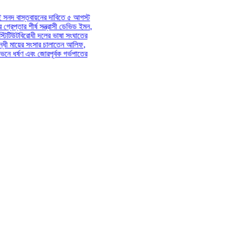
দাবিতে ৫ আগস্ট
্রাসী ডেভিড ইমন,
 ভাষা সংঘাতের
চালাতেন আলিফ,
র্বক গর্ভপাতের