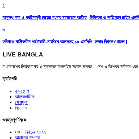
৫
অসুস্থ বাবা ও প্রতিবন্ধী মায়ের সংসার চালাতেন আলিফ, চিকিৎসা ও ক্ষতিপূরণ চাইল এনস
৬
হবিগঞ্জে নাসীরুদ্দীন পাটোয়ারী-সারজিস আলমসহ ১০ এনসিপি নেতার বিরুদ্ধে মামল।
LIVE BANGLA
বাংলাদেশের নির্ভরযোগ্য ও দ্রুততম অনলাইন সংবাদ মাধ্যম। দেশ ও বিশ্বের সর্বশেষ খ
ক্যাটাগরি
বাংলাদেশ
আন্তর্জাতিক
খেলাধুলা
বিনোদন
গুরুত্বপূর্ণ লিংক
সংসদ নির্বাচন ২০২৬
আমাদের সম্পর্কে