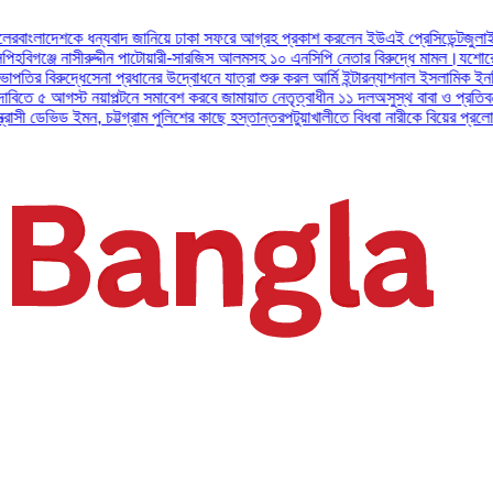
যবাদ জানিয়ে ঢাকা সফরে আগ্রহ প্রকাশ করলেন ইউএই প্রেসিডেন্ট
জুলাই সনদ বাস্তবায়নের 
দ্দীন পাটোয়ারী-সারজিস আলমসহ ১০ এনসিপি নেতার বিরুদ্ধে মামল।
যশোরে গ্রেপ্তার শীর্ষ সন্ত
 প্রধানের উদ্বোধনে যাত্রা শুরু করল আর্মি ইন্টারন্যাশনাল ইসলামিক ইনস্টিটিউট
বিরোধী দলের
ল্টনে সমাবেশ করবে জামায়াত নেতৃত্বাধীন ১১ দল
অসুস্থ বাবা ও প্রতিবন্ধী মায়ের সংসার 
ট্টগ্রাম পুলিশের কাছে হস্তান্তর
পটুয়াখালীতে বিধবা নারীকে বিয়ের প্রলোভনে ধর্ষণ এবং জোরপূ