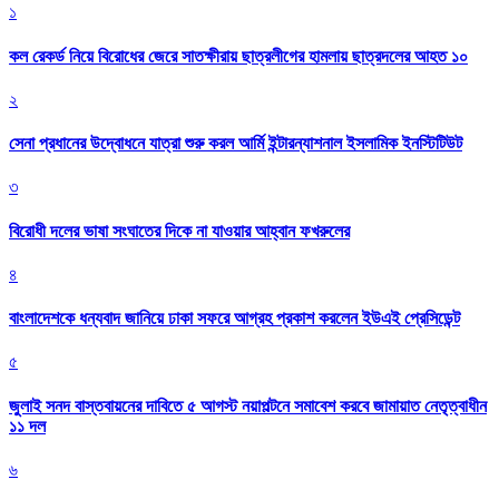
১
কল রেকর্ড নিয়ে বিরোধের জেরে সাতক্ষীরায় ছাত্রলীগের হামলায় ছাত্রদলের আহত ১০
২
সেনা প্রধানের উদ্বোধনে যাত্রা শুরু করল আর্মি ইন্টারন্যাশনাল ইসলামিক ইনস্টিটিউট
৩
বিরোধী দলের ভাষা সংঘাতের দিকে না যাওয়ার আহ্বান ফখরুলের
৪
বাংলাদেশকে ধন্যবাদ জানিয়ে ঢাকা সফরে আগ্রহ প্রকাশ করলেন ইউএই প্রেসিডেন্ট
৫
জুলাই সনদ বাস্তবায়নের দাবিতে ৫ আগস্ট নয়াপল্টনে সমাবেশ করবে জামায়াত নেতৃত্বাধীন
১১ দল
৬