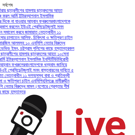
সর্বশেষ
রায় ছাত্রলীগের হামলায় ছাত্রদলের আহত
করল আর্মি ইন্টারন্যাশনাল ইসলামিক
দিকে না যাওয়ার আহ্বান ফখরুলের
বাংলাদেশকে
কাশ করলেন ইউএই প্রেসিডেন্ট
জুলাই সনদ
 সমাবেশ করবে জামায়াত নেতৃত্বাধীন ১১
সার চালাতেন আলিফ, চিকিৎসা ও ক্ষতিপূরণ চাইল
-সারজিস আলমসহ ১০ এনসিপি নেতার বিরুদ্ধে
ডেভিড ইমন, চট্টগ্রাম পুলিশের কাছে হস্তান্তর
কল
় ছাত্রলীগের হামলায় ছাত্রদলের আহত ১০
সেনা
ি ইন্টারন্যাশনাল ইসলামিক ইনস্টিটিউট
বিরোধী
হ্বান ফখরুলের
বাংলাদেশকে ধন্যবাদ জানিয়ে
 প্রেসিডেন্ট
জুলাই সনদ বাস্তবায়নের দাবিতে ৫
 নেতৃত্বাধীন ১১ দল
অসুস্থ বাবা ও প্রতিবন্ধী
ও ক্ষতিপূরণ চাইল এনসিপি
হবিগঞ্জে নাসীরুদ্দীন
েতার বিরুদ্ধে মামল।
যশোরে গ্রেপ্তার শীর্ষ
 কাছে হস্তান্তর