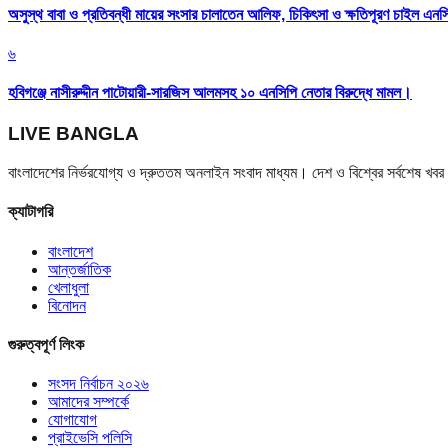
অসুস্থ বাবা ও প্রতিবন্ধী মায়ের সংসার চালাতেন আলিফ, চিকিৎসা ও ক্ষতিপূরণ চাইল এনস
৬
হবিগঞ্জে নাসীরুদ্দীন পাটোয়ারী-সারজিস আলমসহ ১০ এনসিপি নেতার বিরুদ্ধে মামল।
LIVE BANGLA
বাংলাদেশের নির্ভরযোগ্য ও দ্রুততম অনলাইন সংবাদ মাধ্যম। দেশ ও বিশ্বের সর্বশেষ খ
ক্যাটাগরি
বাংলাদেশ
আন্তর্জাতিক
খেলাধুলা
বিনোদন
গুরুত্বপূর্ণ লিংক
সংসদ নির্বাচন ২০২৬
আমাদের সম্পর্কে
যোগাযোগ
প্রাইভেসি পলিসি