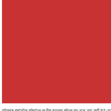
পশ্চিমবঙ্গে রাজনৈতিক পরিবর্তনের পর দীঘা জগন্নাথ মন্দিরের নাম থেকে ‘ধাম’ শব্দটি উঠে গেছে