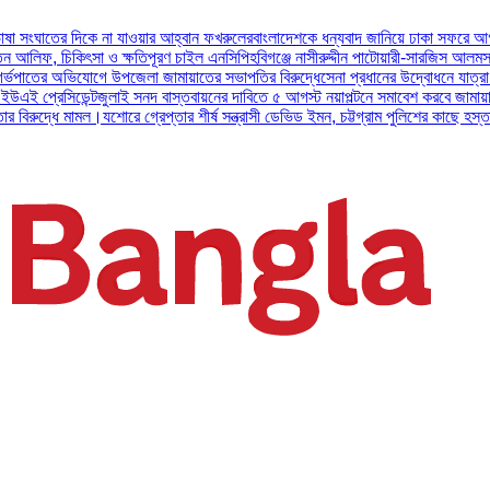
র দিকে না যাওয়ার আহ্বান ফখরুলের
বাংলাদেশকে ধন্যবাদ জানিয়ে ঢাকা সফরে আগ্রহ প্রকাশ
চিকিৎসা ও ক্ষতিপূরণ চাইল এনসিপি
হবিগঞ্জে নাসীরুদ্দীন পাটোয়ারী-সারজিস আলমসহ ১০ এনসি
র অভিযোগে উপজেলা জামায়াতের সভাপতির বিরুদ্ধে
সেনা প্রধানের উদ্বোধনে যাত্রা শুরু করল আ
িডেন্ট
জুলাই সনদ বাস্তবায়নের দাবিতে ৫ আগস্ট নয়াপল্টনে সমাবেশ করবে জামায়াত নেতৃত্বা
ে মামল।
যশোরে গ্রেপ্তার শীর্ষ সন্ত্রাসী ডেভিড ইমন, চট্টগ্রাম পুলিশের কাছে হস্তান্তর
পটুয়া