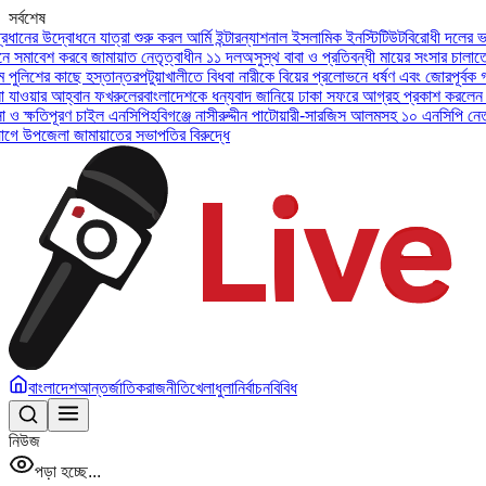
সর্বশেষ
বোধনে যাত্রা শুরু করল আর্মি ইন্টারন্যাশনাল ইসলামিক ইনস্টিটিউট
বিরোধী দলের ভাষা সংঘাতে
 করবে জামায়াত নেতৃত্বাধীন ১১ দল
অসুস্থ বাবা ও প্রতিবন্ধী মায়ের সংসার চালাতেন আলিফ, 
কাছে হস্তান্তর
পটুয়াখালীতে বিধবা নারীকে বিয়ের প্রলোভনে ধর্ষণ এবং জোরপূর্বক গর্ভপাতে
আহ্বান ফখরুলের
বাংলাদেশকে ধন্যবাদ জানিয়ে ঢাকা সফরে আগ্রহ প্রকাশ করলেন ইউএই প্রেস
ূরণ চাইল এনসিপি
হবিগঞ্জে নাসীরুদ্দীন পাটোয়ারী-সারজিস আলমসহ ১০ এনসিপি নেতার বিরুদ্ধ
জামায়াতের সভাপতির বিরুদ্ধে
বাংলাদেশ
আন্তর্জাতিক
রাজনীতি
খেলাধুলা
নির্বাচন
বিবিধ
নিউজ
পড়া হচ্ছে...