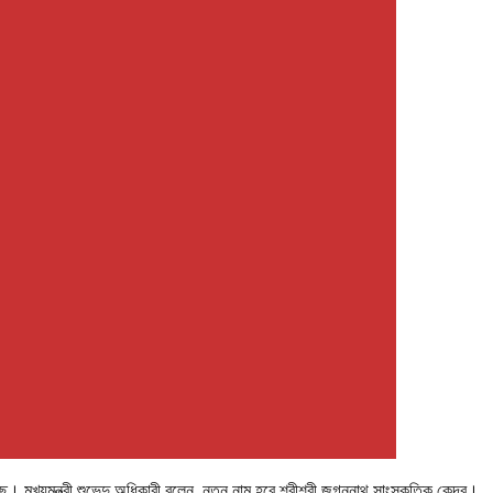
। মুখ্যমন্ত্রী শুভেন্দু অধিকারী বলেন, নতুন নাম হবে শ্রীশ্রী জগন্নাথ সাংস্কৃতিক কেন্দ্র।