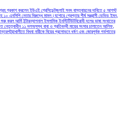
 করলেন ইউএই প্রেসিডেন্ট
জুলাই সনদ বাস্তবায়নের দাবিতে ৫ আগস্ট
পি নেতার বিরুদ্ধে মামল।
যশোরে গ্রেপ্তার শীর্ষ সন্ত্রাসী ডেভিড ইমন,
র্মি ইন্টারন্যাশনাল ইসলামিক ইনস্টিটিউট
বিরোধী দলের ভাষা সংঘাতের
ধীন ১১ দল
অসুস্থ বাবা ও প্রতিবন্ধী মায়ের সংসার চালাতেন আলিফ,
খালীতে বিধবা নারীকে বিয়ের প্রলোভনে ধর্ষণ এবং জোরপূর্বক গর্ভপাতের