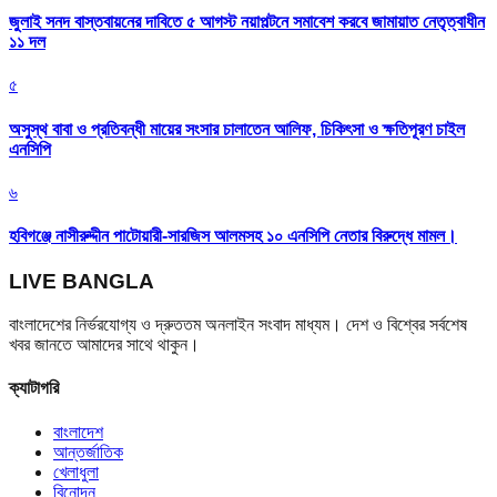
জুলাই সনদ বাস্তবায়নের দাবিতে ৫ আগস্ট নয়াপল্টনে সমাবেশ করবে জামায়াত নেতৃত্বাধীন
১১ দল
৫
অসুস্থ বাবা ও প্রতিবন্ধী মায়ের সংসার চালাতেন আলিফ, চিকিৎসা ও ক্ষতিপূরণ চাইল
এনসিপি
৬
হবিগঞ্জে নাসীরুদ্দীন পাটোয়ারী-সারজিস আলমসহ ১০ এনসিপি নেতার বিরুদ্ধে মামল।
LIVE BANGLA
বাংলাদেশের নির্ভরযোগ্য ও দ্রুততম অনলাইন সংবাদ মাধ্যম। দেশ ও বিশ্বের সর্বশেষ
খবর জানতে আমাদের সাথে থাকুন।
ক্যাটাগরি
বাংলাদেশ
আন্তর্জাতিক
খেলাধুলা
বিনোদন