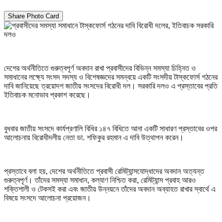
Share Photo Card
দেশের অর্থনীতিতে গুরুত্বপূর্ণ অবদান রাখা প্রবাসীদের বিভিন্ন সমস্যা চিহ্নিত ও
সমাধানের লক্ষ্যে সংসদ সদস্য ও বিশেষজ্ঞদের সমন্বয়ে একটি সংসদীয় টাস্কফোর্স গঠনের
দাবি জানিয়েছে ত্রয়োদশ জাতীয় সংসদের বিরোধী দল। সরকারি দলও এ প্রস্তাবের প্রতি
ইতিবাচক মনোভাব প্রকাশ করেছে।
বুধবার জাতীয় সংসদে কার্যপ্রণালি বিধির ১৪৭ বিধিতে আনা একটি সাধারণ প্রস্তাবের ওপর
আলোচনায় বিরোধীদলীয় নেতা ডা. শফিকুর রহমান এ দাবি উত্থাপন করেন।
প্রস্তাবে বলা হয়, দেশের অর্থনীতিতে প্রবাসী রেমিট্যান্সযোদ্ধাদের অবদান অত্যন্ত
গুরুত্বপূর্ণ। তাঁদের সমস্যা সমাধান, কল্যাণ নিশ্চিত করা, রেমিট্যান্স প্রবাহ আরও
শক্তিশালী ও টেকসই করা এবং জাতীয় উন্নয়নে তাঁদের অবদান অব্যাহত রাখার স্বার্থে এ
বিষয়ে সংসদে আলোচনা প্রয়োজন।