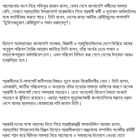
আলোচনায় অংশ নিয়ে শফিকুর রহমান বলেন, যেসব দেশে বাংলাদেশি কর্মীদের সমস্যা
বেশি, সেখানে প্রস্তাবিত টাস্কফোর্স সরেজমিনে গিয়ে প্রবাসী কর্মী ও দূতাবাস কর্মকর্তাদের
সঙ্গে মতবিনিময় করতে পারে। তিনি বলেন, দেশের জন্য আর্থিক রেমিট্যান্সের পাশাপাশি
‘ইন্টেলেকচুয়াল রেমিট্যান্স’ও সমান গুরুত্বপূর্ণ।
বিদেশে অবস্থানরত বাংলাদেশি গবেষক, বিজ্ঞানী ও প্রযুক্তিবিদদের দেশে ফিরিয়ে আনার
অনুকূল পরিবেশ তৈরির আহ্বান জানিয়ে তিনি বলেন, তাঁরা অর্থের চেয়ে সম্মান ও
হস্তক্ষেপমুক্ত কর্মপরিবেশ চান। এমন পরিবেশ নিশ্চিত করা গেলে দেশের উন্নয়ন আরও
ত্বরান্বিত হবে।
প্রবাসীদের ই-পাসপোর্ট জটিলতার বিষয়ও তুলে ধরেন বিরোধীদলীয় নেতা। তিনি বলেন,
এমআরপি, জাতীয় পরিচয়পত্র ও অন্যান্য নথির তথ্যের সামান্য অমিলের কারণে অনেক
প্রবাসী ই-পাসপোর্ট পেতে সমস্যায় পড়ছেন। এতে অনেকেই বিদেশে বৈধতা সংকটে
পড়ছেন বা ঝুঁকিতে রয়েছেন। এছাড়া প্রবাসে মৃত্যুবরণকারী বাংলাদেশিদের মরদেহ দ্রুত
দেশে আনার ব্যবস্থাও জোরদারের দাবি জানান তিনি।
সরকারি দলের পক্ষে বক্তব্য দিতে গিয়ে স্বরাষ্ট্রমন্ত্রী সালাহউদ্দিন আহমদ বলেন,
প্রস্তাবিত টাস্কফোর্সের বিকল্প হিসেবে প্রবাসীকল্যাণ মন্ত্রণালয় সম্পর্কিত সংসদীয় কমিটি
দ্রুত গঠন করে বিভিন্ন সমস্যা নিয়ে আলোচনা ও সমাধানের উদ্যোগ নেওয়া যেতে