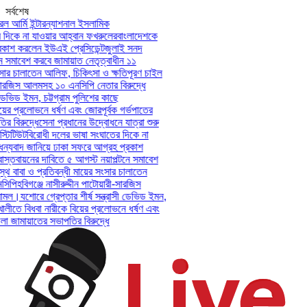
সর্বশেষ
আর্মি ইন্টারন্যাশনাল ইসলামিক
কে না যাওয়ার আহ্বান ফখরুলের
বাংলাদেশকে
শ করলেন ইউএই প্রেসিডেন্ট
জুলাই সনদ
সমাবেশ করবে জামায়াত নেতৃত্বাধীন ১১
র চালাতেন আলিফ, চিকিৎসা ও ক্ষতিপূরণ চাইল
ারজিস আলমসহ ১০ এনসিপি নেতার বিরুদ্ধে
ভিড ইমন, চট্টগ্রাম পুলিশের কাছে
ের প্রলোভনে ধর্ষণ এবং জোরপূর্বক গর্ভপাতের
িরুদ্ধে
সেনা প্রধানের উদ্বোধনে যাত্রা শুরু
টিউট
বিরোধী দলের ভাষা সংঘাতের দিকে না
যবাদ জানিয়ে ঢাকা সফরে আগ্রহ প্রকাশ
তবায়নের দাবিতে ৫ আগস্ট নয়াপল্টনে সমাবেশ
বাবা ও প্রতিবন্ধী মায়ের সংসার চালাতেন
পি
হবিগঞ্জে নাসীরুদ্দীন পাটোয়ারী-সারজিস
ল।
যশোরে গ্রেপ্তার শীর্ষ সন্ত্রাসী ডেভিড ইমন,
লীতে বিধবা নারীকে বিয়ের প্রলোভনে ধর্ষণ এবং
ামায়াতের সভাপতির বিরুদ্ধে