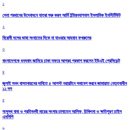
১
সেনা প্রধানের উদ্বোধনে যাত্রা শুরু করল আর্মি ইন্টারন্যাশনাল ইসলামিক ইনস্টিটিউট
২
বিরোধী দলের ভাষা সংঘাতের দিকে না যাওয়ার আহ্বান ফখরুলের
৩
বাংলাদেশকে ধন্যবাদ জানিয়ে ঢাকা সফরে আগ্রহ প্রকাশ করলেন ইউএই প্রেসিডেন্ট
৪
জুলাই সনদ বাস্তবায়নের দাবিতে ৫ আগস্ট নয়াপল্টনে সমাবেশ করবে জামায়াত নেতৃত্বাধীন
১১ দল
৫
অসুস্থ বাবা ও প্রতিবন্ধী মায়ের সংসার চালাতেন আলিফ, চিকিৎসা ও ক্ষতিপূরণ চাইল
এনসিপি
৬