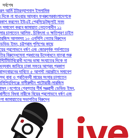
সর্বশেষ
 আর্মি ইন্টারন্যাশনাল ইসলামিক
িকে না যাওয়ার আহ্বান ফখরুলের
বাংলাদেশকে
াশ করলেন ইউএই প্রেসিডেন্ট
জুলাই সনদ
সমাবেশ করবে জামায়াত নেতৃত্বাধীন ১১
ার চালাতেন আলিফ, চিকিৎসা ও ক্ষতিপূরণ চাইল
সারজিস আলমসহ ১০ এনসিপি নেতার বিরুদ্ধে
েভিড ইমন, চট্টগ্রাম পুলিশের কাছে
ের প্রলোভনে ধর্ষণ এবং জোরপূর্বক গর্ভপাতের
বিরুদ্ধে
সেনা প্রধানের উদ্বোধনে যাত্রা শুরু
িটিউট
বিরোধী দলের ভাষা সংঘাতের দিকে না
্যবাদ জানিয়ে ঢাকা সফরে আগ্রহ প্রকাশ
্তবায়নের দাবিতে ৫ আগস্ট নয়াপল্টনে সমাবেশ
 বাবা ও প্রতিবন্ধী মায়ের সংসার চালাতেন
পি
হবিগঞ্জে নাসীরুদ্দীন পাটোয়ারী-সারজিস
মল।
যশোরে গ্রেপ্তার শীর্ষ সন্ত্রাসী ডেভিড ইমন,
লীতে বিধবা নারীকে বিয়ের প্রলোভনে ধর্ষণ এবং
ামায়াতের সভাপতির বিরুদ্ধে