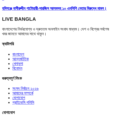
হবিগঞ্জে নাসীরুদ্দীন পাটোয়ারী-সারজিস আলমসহ ১০ এনসিপি নেতার বিরুদ্ধে মামল।
LIVE BANGLA
বাংলাদেশের নির্ভরযোগ্য ও দ্রুততম অনলাইন সংবাদ মাধ্যম। দেশ ও বিশ্বের সর্বশেষ
খবর জানতে আমাদের সাথে থাকুন।
ক্যাটাগরি
বাংলাদেশ
আন্তর্জাতিক
খেলাধুলা
বিনোদন
গুরুত্বপূর্ণ লিংক
সংসদ নির্বাচন ২০২৬
আমাদের সম্পর্কে
যোগাযোগ
প্রাইভেসি পলিসি
যোগাযোগ