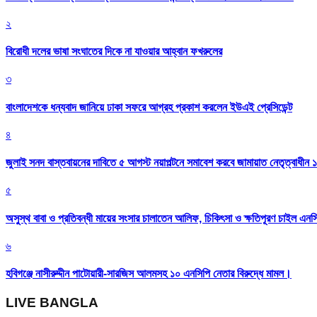
২
বিরোধী দলের ভাষা সংঘাতের দিকে না যাওয়ার আহ্বান ফখরুলের
৩
বাংলাদেশকে ধন্যবাদ জানিয়ে ঢাকা সফরে আগ্রহ প্রকাশ করলেন ইউএই প্রেসিডেন্ট
৪
জুলাই সনদ বাস্তবায়নের দাবিতে ৫ আগস্ট নয়াপল্টনে সমাবেশ করবে জামায়াত নেতৃত্বাধীন 
৫
অসুস্থ বাবা ও প্রতিবন্ধী মায়ের সংসার চালাতেন আলিফ, চিকিৎসা ও ক্ষতিপূরণ চাইল এনস
৬
হবিগঞ্জে নাসীরুদ্দীন পাটোয়ারী-সারজিস আলমসহ ১০ এনসিপি নেতার বিরুদ্ধে মামল।
LIVE BANGLA