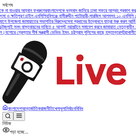
সর্বশেষ
 যাওয়ার আহ্বান ফখরুলের
বাংলাদেশকে ধন্যবাদ জানিয়ে ঢাকা সফরে আগ্রহ প্রকাশ করলেন ইউ
 ক্ষতিপূরণ চাইল এনসিপি
হবিগঞ্জে নাসীরুদ্দীন পাটোয়ারী-সারজিস আলমসহ ১০ এনসিপি নেতার 
 উপজেলা জামায়াতের সভাপতির বিরুদ্ধে
সেনা প্রধানের উদ্বোধনে যাত্রা শুরু করল আর্মি ইন্টা
াই সনদ বাস্তবায়নের দাবিতে ৫ আগস্ট নয়াপল্টনে সমাবেশ করবে জামায়াত নেতৃত্বাধীন ১১ দল
রে গ্রেপ্তার শীর্ষ সন্ত্রাসী ডেভিড ইমন, চট্টগ্রাম পুলিশের কাছে হস্তান্তর
পটুয়াখালীতে বিধ
বাংলাদেশ
আন্তর্জাতিক
রাজনীতি
খেলাধুলা
নির্বাচন
বিবিধ
নিউজ
পড়া হচ্ছে...