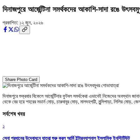
দিনাজপুরে আর্জেন্টিনা সমর্থকদের আকাশি-সাদা রঙে উৎসবম
প্রকাশিত:
১২ জুন, ২০২৬
Share Photo Card
দিনাজপুরে শুক্রবার বিকেলে আর্জেন্টিনার ফুটবল সমর্থকেরা এভাবেই নিজেদের অবস্থান জান
থেকে বের হয়ে শহরের মডার্ন মোড়, চারুবাবুর মোড়, মালদহপট্টি, মুন্সিপাড়া, লিলির মোড়,
সর্বশেষ খবর
১
সেনা প্রধানের উদ্বোধনে যাত্রা শুরু করল আর্মি ইন্টারন্যাশনাল ইসলামিক ইনস্টিটিউট