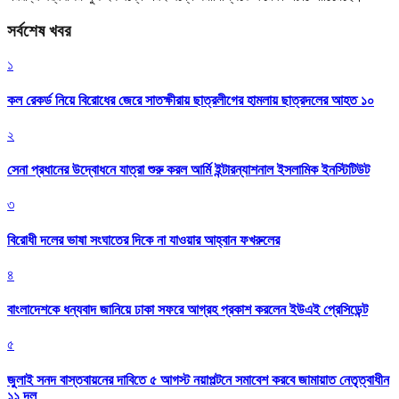
সর্বশেষ খবর
১
কল রেকর্ড নিয়ে বিরোধের জেরে সাতক্ষীরায় ছাত্রলীগের হামলায় ছাত্রদলের আহত ১০
২
সেনা প্রধানের উদ্বোধনে যাত্রা শুরু করল আর্মি ইন্টারন্যাশনাল ইসলামিক ইনস্টিটিউট
৩
বিরোধী দলের ভাষা সংঘাতের দিকে না যাওয়ার আহ্বান ফখরুলের
৪
বাংলাদেশকে ধন্যবাদ জানিয়ে ঢাকা সফরে আগ্রহ প্রকাশ করলেন ইউএই প্রেসিডেন্ট
৫
জুলাই সনদ বাস্তবায়নের দাবিতে ৫ আগস্ট নয়াপল্টনে সমাবেশ করবে জামায়াত নেতৃত্বাধীন
১১ দল