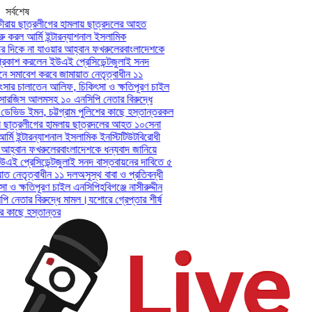
সর্বশেষ
রায় ছাত্রলীগের হামলায় ছাত্রদলের আহত
 করল আর্মি ইন্টারন্যাশনাল ইসলামিক
 দিকে না যাওয়ার আহ্বান ফখরুলের
বাংলাদেশকে
কাশ করলেন ইউএই প্রেসিডেন্ট
জুলাই সনদ
ে সমাবেশ করবে জামায়াত নেতৃত্বাধীন ১১
ংসার চালাতেন আলিফ, চিকিৎসা ও ক্ষতিপূরণ চাইল
ী-সারজিস আলমসহ ১০ এনসিপি নেতার বিরুদ্ধে
 ডেভিড ইমন, চট্টগ্রাম পুলিশের কাছে হস্তান্তর
কল
় ছাত্রলীগের হামলায় ছাত্রদলের আহত ১০
সেনা
মি ইন্টারন্যাশনাল ইসলামিক ইনস্টিটিউট
বিরোধী
হ্বান ফখরুলের
বাংলাদেশকে ধন্যবাদ জানিয়ে
 প্রেসিডেন্ট
জুলাই সনদ বাস্তবায়নের দাবিতে ৫
 নেতৃত্বাধীন ১১ দল
অসুস্থ বাবা ও প্রতিবন্ধী
ও ক্ষতিপূরণ চাইল এনসিপি
হবিগঞ্জে নাসীরুদ্দীন
নেতার বিরুদ্ধে মামল।
যশোরে গ্রেপ্তার শীর্ষ
 কাছে হস্তান্তর