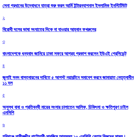
সেনা প্রধানের উদ্বোধনে যাত্রা শুরু করল আর্মি ইন্টারন্যাশনাল ইসলামিক ইনস্টিটিউট
২
বিরোধী দলের ভাষা সংঘাতের দিকে না যাওয়ার আহ্বান ফখরুলের
৩
বাংলাদেশকে ধন্যবাদ জানিয়ে ঢাকা সফরে আগ্রহ প্রকাশ করলেন ইউএই প্রেসিডেন্ট
৪
জুলাই সনদ বাস্তবায়নের দাবিতে ৫ আগস্ট নয়াপল্টনে সমাবেশ করবে জামায়াত নেতৃত্বাধীন
১১ দল
৫
অসুস্থ বাবা ও প্রতিবন্ধী মায়ের সংসার চালাতেন আলিফ, চিকিৎসা ও ক্ষতিপূরণ চাইল
এনসিপি
৬
হবিগঞ্জে নাসীরুদ্দীন পাটোয়ারী-সারজিস আলমসহ ১০ এনসিপি নেতার বিরুদ্ধে মামল।