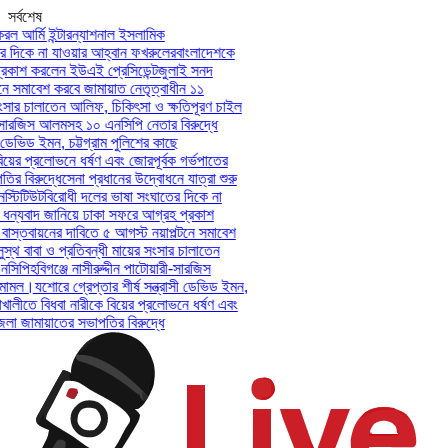
সর্বশেষ
ল আর্মি ইন্টারন্যাশনাল ইসলামিক
 দিকে না যাওয়ার আহ্বান ফখরুলের
বাংলাদেশকে
কাশ করলেন ইউএই প্রেসিডেন্ট
জুলাই সনদ
ে সমাবেশ করবে জামায়াত নেতৃত্বাধীন ১১
ংসার চালাতেন আলিফ, চিকিৎসা ও ক্ষতিপূরণ চাইল
ী-সারজিস আলমসহ ১০ এনসিপি নেতার বিরুদ্ধে
 ডেভিড ইমন, চট্টগ্রাম পুলিশের কাছে
য়ের প্রলোভনে ধর্ষণ এবং জোরপূর্বক গর্ভপাতের
 বিরুদ্ধে
সেনা প্রধানের উদ্বোধনে যাত্রা শুরু
্টিটিউট
বিরোধী দলের ভাষা সংঘাতের দিকে না
ন্যবাদ জানিয়ে ঢাকা সফরে আগ্রহ প্রকাশ
স্তবায়নের দাবিতে ৫ আগস্ট নয়াপল্টনে সমাবেশ
্থ বাবা ও প্রতিবন্ধী মায়ের সংসার চালাতেন
সিপি
হবিগঞ্জে নাসীরুদ্দীন পাটোয়ারী-সারজিস
ামল।
যশোরে গ্রেপ্তার শীর্ষ সন্ত্রাসী ডেভিড ইমন,
খালীতে বিধবা নারীকে বিয়ের প্রলোভনে ধর্ষণ এবং
 জামায়াতের সভাপতির বিরুদ্ধে