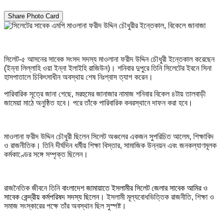
Share Photo Card
সিলেট-৫ আসনের সাবেক সংসদ সদস্য মাওলানা ফরীদ উদ্দিন চৌধুরী ইন্তেকাল করেছেন
(ইন্না লিল্লাহি ওয়া ইন্না ইলাইহি রাজিউন)। শনিবার দুপুরে তিনি সিলেটের ইবনে সিনা
হাসপাতালে চিকিৎসাধীন অবস্থায় শেষ নিঃশ্বাস ত্যাগ করেন।
পারিবারিক সূত্রে জানা গেছে, মরহুমের জানাজার নামাজ শনিবার বিকেল ৪টায় তালবাড়ী
জামেয়া মাঠে অনুষ্ঠিত হবে। পরে তাঁকে পারিবারিক কবরস্থানে দাফন করা হবে।
মাওলানা ফরীদ উদ্দিন চৌধুরী ছিলেন সিলেট অঞ্চলের একজন সুপরিচিত আলেম, শিক্ষাবিদ
ও রাজনীতিক। তিনি দীর্ঘদিন ধর্মীয় শিক্ষা বিস্তার, সামাজিক উন্নয়ন এবং জনকল্যাণমূলক
কর্মকাণ্ডের সঙ্গে সম্পৃক্ত ছিলেন।
রাজনৈতিক জীবনে তিনি
বাংলাদেশ জামায়াতে ইসলামীর সিলেট জেলার সাবেক আমির ও
সাবেক কেন্দ্রীয় কর্মপরিষদ সদস্য ছিলেন
। ইসলামী মূল্যবোধভিত্তিক রাজনীতি, শিক্ষা ও
সমাজ সংস্কারের পক্ষে তাঁর অবস্থান ছিল সুস্পষ্ট।