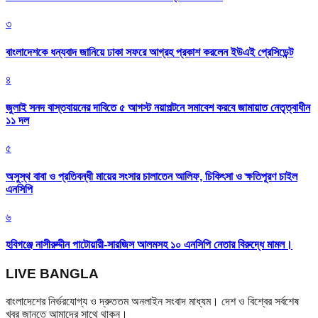
৩
বাংলাদেশকে ধন্যবাদ জানিয়ে ঢাকা সফরে আগ্রহ প্রকাশ করলেন ইউএই প্রেসিডেন্ট
৪
জুলাই সনদ বাস্তবায়নের দাবিতে ৫ আগস্ট নয়াপল্টনে সমাবেশ করবে জামায়াত নেতৃত্বাধীন
১১ দল
৫
অসুস্থ বাবা ও প্রতিবন্ধী মায়ের সংসার চালাতেন আলিফ, চিকিৎসা ও ক্ষতিপূরণ চাইল
এনসিপি
৬
হবিগঞ্জে নাসীরুদ্দীন পাটোয়ারী-সারজিস আলমসহ ১০ এনসিপি নেতার বিরুদ্ধে মামল।
LIVE BANGLA
বাংলাদেশের নির্ভরযোগ্য ও দ্রুততম অনলাইন সংবাদ মাধ্যম। দেশ ও বিশ্বের সর্বশেষ
খবর জানতে আমাদের সাথে থাকুন।