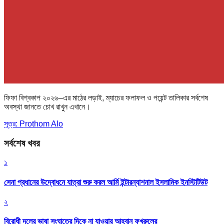
ফিফা বিশ্বকাপ ২০২৬–এর মাঠের লড়াই, ম্যাচের ফলাফল ও পয়েন্ট তালিকার সর্বশেষ
অবস্থা জানতে চোখ রাখুন এখানে।
সূত্র: Prothom Alo
সর্বশেষ খবর
১
সেনা প্রধানের উদ্বোধনে যাত্রা শুরু করল আর্মি ইন্টারন্যাশনাল ইসলামিক ইনস্টিটিউট
২
বিরোধী দলের ভাষা সংঘাতের দিকে না যাওয়ার আহ্বান ফখরুলের