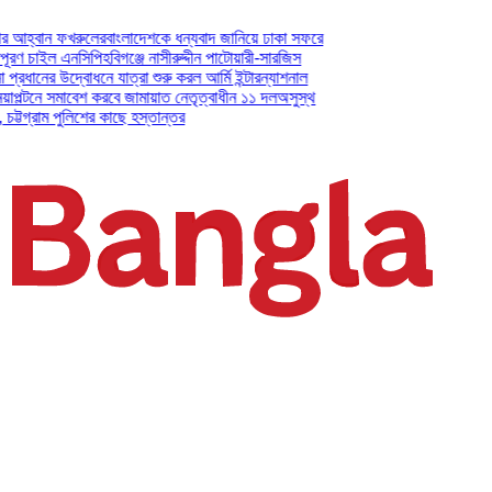
ন ফখরুলের
বাংলাদেশকে ধন্যবাদ জানিয়ে ঢাকা সফরে
ল এনসিপি
হবিগঞ্জে নাসীরুদ্দীন পাটোয়ারী-সারজিস
 উদ্বোধনে যাত্রা শুরু করল আর্মি ইন্টারন্যাশনাল
সমাবেশ করবে জামায়াত নেতৃত্বাধীন ১১ দল
অসুস্থ
ম পুলিশের কাছে হস্তান্তর