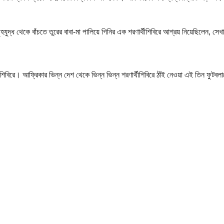
্ধ থেকে বাঁচতে তুরের বাবা-মা পালিয়ে গিনির এক শরণার্থীশিবিরে আশ্রয় নিয়েছিলেন, সেখানেই
্থীশিবিরে। আফ্রিকার ভিন্ন দেশ থেকে ভিন্ন ভিন্ন শরণার্থীশিবিরে ঠাঁই নেওয়া এই তিন ফুটব