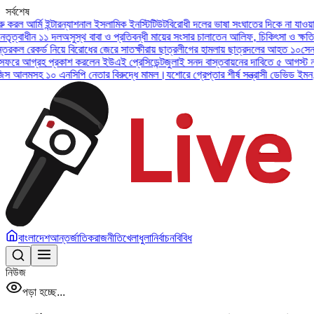
সর্বশেষ
মি ইন্টারন্যাশনাল ইসলামিক ইনস্টিটিউট
বিরোধী দলের ভাষা সংঘাতের দিকে না যাওয়ার আহ্বা
ন ১১ দল
অসুস্থ বাবা ও প্রতিবন্ধী মায়ের সংসার চালাতেন আলিফ, চিকিৎসা ও ক্ষতিপূরণ চাই
র্ড নিয়ে বিরোধের জেরে সাতক্ষীরায় ছাত্রলীগের হামলায় ছাত্রদলের আহত ১০
সেনা প্রধানের
্রহ প্রকাশ করলেন ইউএই প্রেসিডেন্ট
জুলাই সনদ বাস্তবায়নের দাবিতে ৫ আগস্ট নয়াপল্টনে 
মসহ ১০ এনসিপি নেতার বিরুদ্ধে মামল।
যশোরে গ্রেপ্তার শীর্ষ সন্ত্রাসী ডেভিড ইমন, চট্টগ্রা
বাংলাদেশ
আন্তর্জাতিক
রাজনীতি
খেলাধুলা
নির্বাচন
বিবিধ
নিউজ
পড়া হচ্ছে...