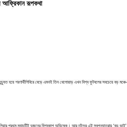
বলে আফ্রিকান রূপকথা
্তুচ্যুত হয়ে শরণার্থীশিবিরে বেড়ে এমনই তিন খেলোয়াড় এখন বিশ্ব ফুটবলের সবচেয়ে বড় মঞ্
্রেলিয়ার প্রথম ম্যাচটিই দুজনের বিশ্বকাপ অভিষেক। আর তাঁদের এই স্বপ্নযাত্রায় ‘বড় ভাই