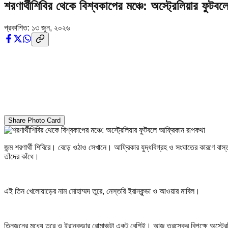
শরণার্থীশিবির থেকে বিশ্বকাপের মঞ্চে: অস্ট্রেলিয়ার ফুট
প্রকাশিত:
১৩ জুন, ২০২৬
Share Photo Card
জন্ম শরণার্থী শিবিরে। বেড়ে ওঠাও সেখানে। আফ্রিকার যুদ্ধবিগ্রহ ও সংঘাতের কারণে বাস
তাঁদের কাঁধে।
এই তিন খেলোয়াড়ের নাম মোহাম্মদ তুরে, নেস্তরি ইরানকুন্ডা ও আওয়ার মাবিল।
তিনজনের মধ্যে তুরে ও ইরানকুন্ডার রোমাঞ্চটা একটু বেশিই। আজ তুরস্কের বিপক্ষে অস্ট