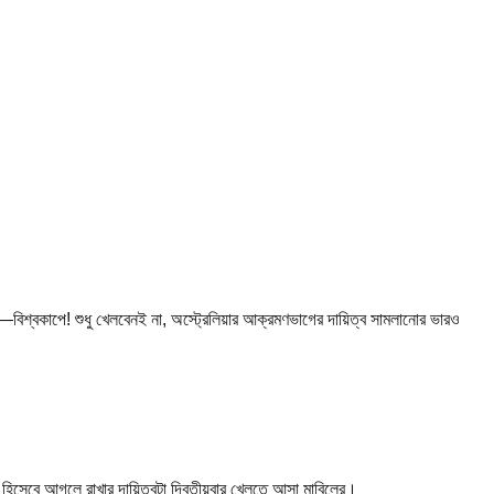
চে—বিশ্বকাপে! শুধু খেলবেনই না, অস্ট্রেলিয়ার আক্রমণভাগের দায়িত্ব সামলানোর ভারও
’ হিসেবে আগলে রাখার দায়িত্বটা দ্বিতীয়বার খেলতে আসা মাবিলের।