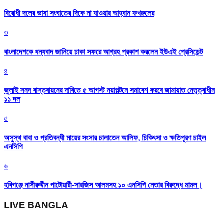
বিরোধী দলের ভাষা সংঘাতের দিকে না যাওয়ার আহ্বান ফখরুলের
৩
বাংলাদেশকে ধন্যবাদ জানিয়ে ঢাকা সফরে আগ্রহ প্রকাশ করলেন ইউএই প্রেসিডেন্ট
৪
জুলাই সনদ বাস্তবায়নের দাবিতে ৫ আগস্ট নয়াপল্টনে সমাবেশ করবে জামায়াত নেতৃত্বাধীন
১১ দল
৫
অসুস্থ বাবা ও প্রতিবন্ধী মায়ের সংসার চালাতেন আলিফ, চিকিৎসা ও ক্ষতিপূরণ চাইল
এনসিপি
৬
হবিগঞ্জে নাসীরুদ্দীন পাটোয়ারী-সারজিস আলমসহ ১০ এনসিপি নেতার বিরুদ্ধে মামল।
LIVE BANGLA