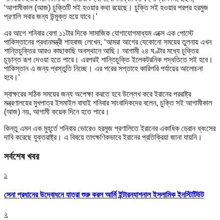
‘আগামীকাল (আজ) চুক্তিটি সই হওয়ার কথা রয়েছে। চুক্তি সই হওয়ার পরপর হরমুজ
প্রণালি সবার জন্য উন্মুক্ত হয়ে যাবে।’
এর আগে শনিবার বেলা ১১টার দিকে সামাজিক যোগাযোগমাধ্যম এক্সে এক পোস্টে
পাকিস্তানের প্রধানমন্ত্রী শাহবাজ লেখেন, ‘আমরা আগের যেকোনো সময়ের তুলনায় এখন
শান্তিচুক্তির আরও কাছাকাছি অবস্থানে আছি। আগামী ২৪ ঘণ্টার মধ্যে চুক্তির
চূড়ান্ত রূপ দেওয়া হতে পারে। এরপরই শান্তিচুক্তি ইলেকট্রনিক পদ্ধতিতে সই হবে।
পাকিস্তান এ জন্য প্রস্তুতি নিচ্ছে। এর পরের সপ্তাহে কারিগরি পর্যায়ের আলোচনা
হবে।’
স্বাক্ষরের সঠিক সময়ের জন্য অপেক্ষা করতে হবে উল্লেখ করে ইরানের পররাষ্ট্র
মন্ত্রণালয়ের মুখপাত্র ইসমাইল বাঘাই শনিবার সাংবাদিকদের বলেন, চুক্তি সই আগামীকাল
(আজ) নয়, আগামী কয়েক দিনে হতে পারে।
কিন্তু এমন এক মুহূর্তে শনিবার ভোরেও হরমুজ প্রণালিতে ইরানের একাধিক ড্রোন ধ্বংসের
দাবি করেছে যুক্তরাষ্ট্র। এ বিষয়ে তাৎক্ষণিকভাবে ইরানের প্রতিক্রিয়া জানা যায়নি।
সর্বশেষ খবর
১
সেনা প্রধানের উদ্বোধনে যাত্রা শুরু করল আর্মি ইন্টারন্যাশনাল ইসলামিক ইনস্টিটিউট
২