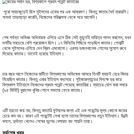
পুরো ম্যাচজুড়েই ছিল সুইসদের একের পর এক আক্রমণ। কিন্তু কাতার ধৈর্য হারায়নি।
অযথা তাড়াহুড়ো করেনি, নিজেদের পরিকল্পনা থেকে সরে আসেনি।
শেষ পর্যন্ত অভিজ্ঞ অধিনায়ক এগিয়ে এসে ঠিক সেই মুহূর্তেই দায়িত্ব পালন করলেন, যখন
দলটির সবচেয়ে বেশি প্রয়োজন ছিল। ১৭ মিনিটের পিছিয়ে পড়েছিল কাতার। পেনাল্টি
থেকে সুইসদের এগিয়ে দেন ব্রিল এমবোলো। এরপর ডজনখানেক গোলের সুযোগ রুখে
দিয়েছে কাতার। তাতেই হয়েছে ইতিহাস।
চার বছর আগে নিজেদের মাটিতে বিশ্বকাপের অভিষেক আসরে তিনটি ম্যাচই হেরে বিদায়
নিয়েছিল কাতার। কিন্তু এবার ইতিহাস বদলেছে। সুইজারল্যান্ডের বিপক্ষে ড্র করে
বিশ্বকাপ ইতিহাসে নিজেদের প্রথম পয়েন্ট পেয়েছে কাতারিরা। ম্যাচের যোগ করা সময়ে
(৯৪ মিনিট) বুয়ালেম খুখির গোলে সমতায় ফেরে কাতার।
এটি হয়তো জয় নয়, কিন্তু কাতারি ফুটবলের জন্য এই এক পয়েন্টের মূল্য কোনো জয়ের
চেয়ে কম নয়। কারণ এই পয়েন্টেই লেখা হলো তাদের বিশ্বকাপের নতুন ইতিহাস। উল্টো
বললে, দুর্দান্ত খেলেও শেষের ভুলের খেসারত বড পায়নি তারা।
সর্বশেষ খবর