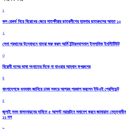
১
কল রেকর্ড নিয়ে বিরোধের জেরে সাতক্ষীরায় ছাত্রলীগের হামলায় ছাত্রদলের আহত ১০
২
সেনা প্রধানের উদ্বোধনে যাত্রা শুরু করল আর্মি ইন্টারন্যাশনাল ইসলামিক ইনস্টিটিউট
৩
বিরোধী দলের ভাষা সংঘাতের দিকে না যাওয়ার আহ্বান ফখরুলের
৪
বাংলাদেশকে ধন্যবাদ জানিয়ে ঢাকা সফরে আগ্রহ প্রকাশ করলেন ইউএই প্রেসিডেন্ট
৫
জুলাই সনদ বাস্তবায়নের দাবিতে ৫ আগস্ট নয়াপল্টনে সমাবেশ করবে জামায়াত নেতৃত্বাধীন
১১ দল
৬