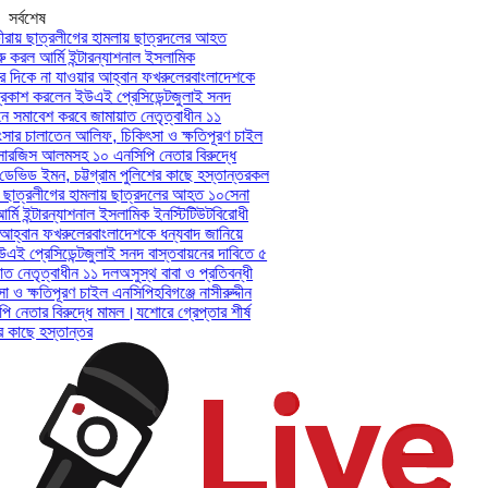
সর্বশেষ
রায় ছাত্রলীগের হামলায় ছাত্রদলের আহত
 করল আর্মি ইন্টারন্যাশনাল ইসলামিক
দিকে না যাওয়ার আহ্বান ফখরুলের
বাংলাদেশকে
কাশ করলেন ইউএই প্রেসিডেন্ট
জুলাই সনদ
 সমাবেশ করবে জামায়াত নেতৃত্বাধীন ১১
সার চালাতেন আলিফ, চিকিৎসা ও ক্ষতিপূরণ চাইল
-সারজিস আলমসহ ১০ এনসিপি নেতার বিরুদ্ধে
 ডেভিড ইমন, চট্টগ্রাম পুলিশের কাছে হস্তান্তর
কল
় ছাত্রলীগের হামলায় ছাত্রদলের আহত ১০
সেনা
মি ইন্টারন্যাশনাল ইসলামিক ইনস্টিটিউট
বিরোধী
হ্বান ফখরুলের
বাংলাদেশকে ধন্যবাদ জানিয়ে
 প্রেসিডেন্ট
জুলাই সনদ বাস্তবায়নের দাবিতে ৫
 নেতৃত্বাধীন ১১ দল
অসুস্থ বাবা ও প্রতিবন্ধী
ও ক্ষতিপূরণ চাইল এনসিপি
হবিগঞ্জে নাসীরুদ্দীন
েতার বিরুদ্ধে মামল।
যশোরে গ্রেপ্তার শীর্ষ
 কাছে হস্তান্তর