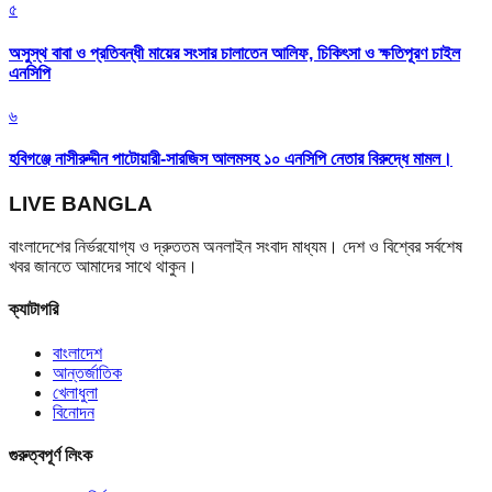
৫
অসুস্থ বাবা ও প্রতিবন্ধী মায়ের সংসার চালাতেন আলিফ, চিকিৎসা ও ক্ষতিপূরণ চাইল
এনসিপি
৬
হবিগঞ্জে নাসীরুদ্দীন পাটোয়ারী-সারজিস আলমসহ ১০ এনসিপি নেতার বিরুদ্ধে মামল।
LIVE BANGLA
বাংলাদেশের নির্ভরযোগ্য ও দ্রুততম অনলাইন সংবাদ মাধ্যম। দেশ ও বিশ্বের সর্বশেষ
খবর জানতে আমাদের সাথে থাকুন।
ক্যাটাগরি
বাংলাদেশ
আন্তর্জাতিক
খেলাধুলা
বিনোদন
গুরুত্বপূর্ণ লিংক