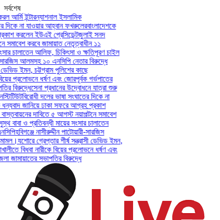
সর্বশেষ
ল আর্মি ইন্টারন্যাশনাল ইসলামিক
দিকে না যাওয়ার আহ্বান ফখরুলের
বাংলাদেশকে
কাশ করলেন ইউএই প্রেসিডেন্ট
জুলাই সনদ
ে সমাবেশ করবে জামায়াত নেতৃত্বাধীন ১১
ংসার চালাতেন আলিফ, চিকিৎসা ও ক্ষতিপূরণ চাইল
-সারজিস আলমসহ ১০ এনসিপি নেতার বিরুদ্ধে
 ডেভিড ইমন, চট্টগ্রাম পুলিশের কাছে
য়ের প্রলোভনে ধর্ষণ এবং জোরপূর্বক গর্ভপাতের
 বিরুদ্ধে
সেনা প্রধানের উদ্বোধনে যাত্রা শুরু
্টিটিউট
বিরোধী দলের ভাষা সংঘাতের দিকে না
ন্যবাদ জানিয়ে ঢাকা সফরে আগ্রহ প্রকাশ
স্তবায়নের দাবিতে ৫ আগস্ট নয়াপল্টনে সমাবেশ
থ বাবা ও প্রতিবন্ধী মায়ের সংসার চালাতেন
সিপি
হবিগঞ্জে নাসীরুদ্দীন পাটোয়ারী-সারজিস
ামল।
যশোরে গ্রেপ্তার শীর্ষ সন্ত্রাসী ডেভিড ইমন,
খালীতে বিধবা নারীকে বিয়ের প্রলোভনে ধর্ষণ এবং
 জামায়াতের সভাপতির বিরুদ্ধে