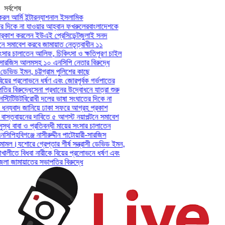
সর্বশেষ
ল আর্মি ইন্টারন্যাশনাল ইসলামিক
দিকে না যাওয়ার আহ্বান ফখরুলের
বাংলাদেশকে
কাশ করলেন ইউএই প্রেসিডেন্ট
জুলাই সনদ
ে সমাবেশ করবে জামায়াত নেতৃত্বাধীন ১১
ংসার চালাতেন আলিফ, চিকিৎসা ও ক্ষতিপূরণ চাইল
-সারজিস আলমসহ ১০ এনসিপি নেতার বিরুদ্ধে
 ডেভিড ইমন, চট্টগ্রাম পুলিশের কাছে
য়ের প্রলোভনে ধর্ষণ এবং জোরপূর্বক গর্ভপাতের
 বিরুদ্ধে
সেনা প্রধানের উদ্বোধনে যাত্রা শুরু
্টিটিউট
বিরোধী দলের ভাষা সংঘাতের দিকে না
ন্যবাদ জানিয়ে ঢাকা সফরে আগ্রহ প্রকাশ
স্তবায়নের দাবিতে ৫ আগস্ট নয়াপল্টনে সমাবেশ
থ বাবা ও প্রতিবন্ধী মায়ের সংসার চালাতেন
সিপি
হবিগঞ্জে নাসীরুদ্দীন পাটোয়ারী-সারজিস
ামল।
যশোরে গ্রেপ্তার শীর্ষ সন্ত্রাসী ডেভিড ইমন,
খালীতে বিধবা নারীকে বিয়ের প্রলোভনে ধর্ষণ এবং
 জামায়াতের সভাপতির বিরুদ্ধে