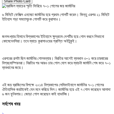
Share Photo Card
৬ মিনিটে ফেলিক্স এনমেচা জার্মানির হয়ে প্রথম গোলটি করেন। কিন্তু এরপর ২১ মিনিটে
ইতিহাস গড়া সমতাসূচক গোলটি করে কুরাসাও।
জনসংখ্যার হিসাবে বিশ্বকাপের ইতিহাসে ক্ষুদ্রতম দেশটির হয়ে গোল করনে লিভানো
কোমেনেনসিয়া। তবে ম্যাচে কুরাসাওয়ের প্রাপ্তি অইটুকুই।
এরপরের গল্পটা ছিল জার্মানির গোলবন্যার। বিরতির আগেই ব্যবধান ৩–১ করে চারবারের
বিশ্বচ্যাম্পিয়নরা। বিরতির পর আরও চার গোল যোগ করে ম্যাচটা জার্মানি শেষ করে ৭–১
ব্যবধানের জয়ে।
এই জয় ব্রাজিলের বিপক্ষে ২০১৪ বিশ্বকাপের সেমিফাইনালে জার্মানির ৭–১ গোলের
ঐতিহাসিক জয়টাকেই যেন মনে করিয়ে দিল। জার্মানির হয়ে এই ৭ গোল করেছেন আলাদা
৬ জন ফুটবলার। জোড়া গোল করেছেন কাই হাভার্টজ।
সর্বশেষ খবর
১