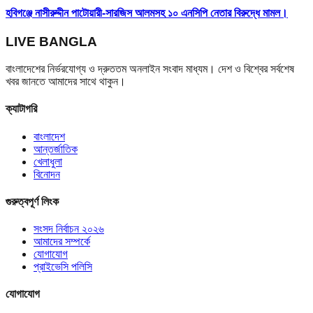
হবিগঞ্জে নাসীরুদ্দীন পাটোয়ারী-সারজিস আলমসহ ১০ এনসিপি নেতার বিরুদ্ধে মামল।
LIVE BANGLA
বাংলাদেশের নির্ভরযোগ্য ও দ্রুততম অনলাইন সংবাদ মাধ্যম। দেশ ও বিশ্বের সর্বশেষ
খবর জানতে আমাদের সাথে থাকুন।
ক্যাটাগরি
বাংলাদেশ
আন্তর্জাতিক
খেলাধুলা
বিনোদন
গুরুত্বপূর্ণ লিংক
সংসদ নির্বাচন ২০২৬
আমাদের সম্পর্কে
যোগাযোগ
প্রাইভেসি পলিসি
যোগাযোগ