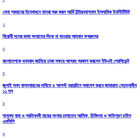
সেনা প্রধানের উদ্বোধনে যাত্রা শুরু করল আর্মি ইন্টারন্যাশনাল ইসলামিক ইনস্টিটিউট
২
বিরোধী দলের ভাষা সংঘাতের দিকে না যাওয়ার আহ্বান ফখরুলের
৩
বাংলাদেশকে ধন্যবাদ জানিয়ে ঢাকা সফরে আগ্রহ প্রকাশ করলেন ইউএই প্রেসিডেন্ট
৪
জুলাই সনদ বাস্তবায়নের দাবিতে ৫ আগস্ট নয়াপল্টনে সমাবেশ করবে জামায়াত নেতৃত্বাধীন
১১ দল
৫
অসুস্থ বাবা ও প্রতিবন্ধী মায়ের সংসার চালাতেন আলিফ, চিকিৎসা ও ক্ষতিপূরণ চাইল
এনসিপি
৬