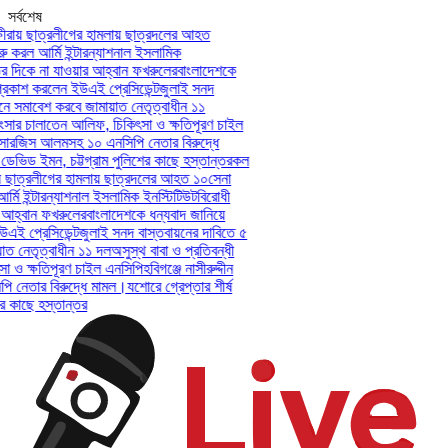
সর্বশেষ
রায় ছাত্রলীগের হামলায় ছাত্রদলের আহত
 করল আর্মি ইন্টারন্যাশনাল ইসলামিক
 দিকে না যাওয়ার আহ্বান ফখরুলের
বাংলাদেশকে
কাশ করলেন ইউএই প্রেসিডেন্ট
জুলাই সনদ
ে সমাবেশ করবে জামায়াত নেতৃত্বাধীন ১১
ংসার চালাতেন আলিফ, চিকিৎসা ও ক্ষতিপূরণ চাইল
ী-সারজিস আলমসহ ১০ এনসিপি নেতার বিরুদ্ধে
 ডেভিড ইমন, চট্টগ্রাম পুলিশের কাছে হস্তান্তর
কল
় ছাত্রলীগের হামলায় ছাত্রদলের আহত ১০
সেনা
মি ইন্টারন্যাশনাল ইসলামিক ইনস্টিটিউট
বিরোধী
হ্বান ফখরুলের
বাংলাদেশকে ধন্যবাদ জানিয়ে
 প্রেসিডেন্ট
জুলাই সনদ বাস্তবায়নের দাবিতে ৫
 নেতৃত্বাধীন ১১ দল
অসুস্থ বাবা ও প্রতিবন্ধী
ও ক্ষতিপূরণ চাইল এনসিপি
হবিগঞ্জে নাসীরুদ্দীন
নেতার বিরুদ্ধে মামল।
যশোরে গ্রেপ্তার শীর্ষ
 কাছে হস্তান্তর