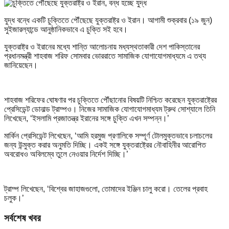
যুদ্ধ বন্ধে একটি চুক্তিতে পৌঁছেছে যুক্তরাষ্ট্র ও ইরান। আগামী শুক্রবার (১৯ জুন)
সুইজারল্যান্ডে আনুষ্ঠানিকভাবে এ চুক্তি সই হবে।
যুক্তরাষ্ট্র ও ইরানের মধ্যে শান্তি আলোচনায় মধ্যস্থতাকারী দেশ পাকিস্তানের
প্রধানমন্ত্রী শাহবাজ শরিফ সোমবার ভোররাতে সামাজিক যোগাযোগমাধ্যমে এ তথ্য
জানিয়েছেন।
শাহবাজ শরিফের ঘোষণার পর চুক্তিতে পৌঁছানোর বিষয়টি নিশ্চিত করেছেন যুক্তরাষ্ট্রের
প্রেসিডেন্ট ডোনাল্ড ট্রাম্পও। নিজের সামাজিক যোগাযোগমাধ্যম ট্রুথ সোশ্যালে তিনি
লিখেছেন, ‘ইসলামি প্রজাতন্ত্র ইরানের সঙ্গে চুক্তি এখন সম্পন্ন।’
মার্কিন প্রেসিডেন্ট লিখেছেন, ‘আমি হরমুজ প্রণালিকে সম্পূর্ণ টোলমুক্তভাবে চলাচলের
জন্য উন্মুক্ত করার অনুমতি দিচ্ছি। একই সঙ্গে যুক্তরাষ্ট্রের নৌবাহিনীর আরোপিত
অবরোধও অবিলম্বে তুলে নেওয়ার নির্দেশ দিচ্ছি।’
ট্রাম্প লিখেছেন, ‘বিশ্বের জাহাজগুলো, তোমাদের ইঞ্জিন চালু করো। তেলের প্রবাহ
চলুক।’
সর্বশেষ খবর