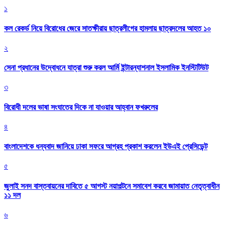
১
কল রেকর্ড নিয়ে বিরোধের জেরে সাতক্ষীরায় ছাত্রলীগের হামলায় ছাত্রদলের আহত ১০
২
সেনা প্রধানের উদ্বোধনে যাত্রা শুরু করল আর্মি ইন্টারন্যাশনাল ইসলামিক ইনস্টিটিউট
৩
বিরোধী দলের ভাষা সংঘাতের দিকে না যাওয়ার আহ্বান ফখরুলের
৪
বাংলাদেশকে ধন্যবাদ জানিয়ে ঢাকা সফরে আগ্রহ প্রকাশ করলেন ইউএই প্রেসিডেন্ট
৫
জুলাই সনদ বাস্তবায়নের দাবিতে ৫ আগস্ট নয়াপল্টনে সমাবেশ করবে জামায়াত নেতৃত্বাধীন
১১ দল
৬