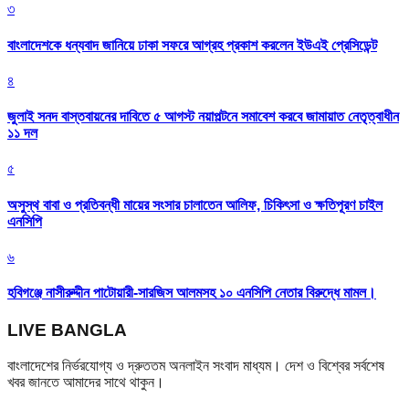
৩
বাংলাদেশকে ধন্যবাদ জানিয়ে ঢাকা সফরে আগ্রহ প্রকাশ করলেন ইউএই প্রেসিডেন্ট
৪
জুলাই সনদ বাস্তবায়নের দাবিতে ৫ আগস্ট নয়াপল্টনে সমাবেশ করবে জামায়াত নেতৃত্বাধীন
১১ দল
৫
অসুস্থ বাবা ও প্রতিবন্ধী মায়ের সংসার চালাতেন আলিফ, চিকিৎসা ও ক্ষতিপূরণ চাইল
এনসিপি
৬
হবিগঞ্জে নাসীরুদ্দীন পাটোয়ারী-সারজিস আলমসহ ১০ এনসিপি নেতার বিরুদ্ধে মামল।
LIVE BANGLA
বাংলাদেশের নির্ভরযোগ্য ও দ্রুততম অনলাইন সংবাদ মাধ্যম। দেশ ও বিশ্বের সর্বশেষ
খবর জানতে আমাদের সাথে থাকুন।