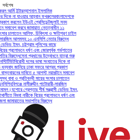
সর্বশেষ
ল আর্মি ইন্টারন্যাশনাল ইসলামিক
 দিকে না যাওয়ার আহ্বান ফখরুলের
বাংলাদেশকে
রকাশ করলেন ইউএই প্রেসিডেন্ট
জুলাই সনদ
ে সমাবেশ করবে জামায়াত নেতৃত্বাধীন ১১
ংসার চালাতেন আলিফ, চিকিৎসা ও ক্ষতিপূরণ চাইল
ী-সারজিস আলমসহ ১০ এনসিপি নেতার বিরুদ্ধে
 ডেভিড ইমন, চট্টগ্রাম পুলিশের কাছে
য়ের প্রলোভনে ধর্ষণ এবং জোরপূর্বক গর্ভপাতের
 বিরুদ্ধে
সেনা প্রধানের উদ্বোধনে যাত্রা শুরু
্টিটিউট
বিরোধী দলের ভাষা সংঘাতের দিকে না
ন্যবাদ জানিয়ে ঢাকা সফরে আগ্রহ প্রকাশ
স্তবায়নের দাবিতে ৫ আগস্ট নয়াপল্টনে সমাবেশ
্থ বাবা ও প্রতিবন্ধী মায়ের সংসার চালাতেন
সিপি
হবিগঞ্জে নাসীরুদ্দীন পাটোয়ারী-সারজিস
মামল।
যশোরে গ্রেপ্তার শীর্ষ সন্ত্রাসী ডেভিড ইমন,
খালীতে বিধবা নারীকে বিয়ের প্রলোভনে ধর্ষণ এবং
 জামায়াতের সভাপতির বিরুদ্ধে