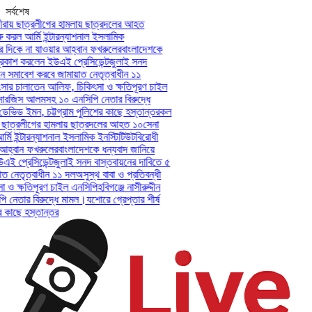
সর্বশেষ
রায় ছাত্রলীগের হামলায় ছাত্রদলের আহত
 করল আর্মি ইন্টারন্যাশনাল ইসলামিক
দিকে না যাওয়ার আহ্বান ফখরুলের
বাংলাদেশকে
কাশ করলেন ইউএই প্রেসিডেন্ট
জুলাই সনদ
ে সমাবেশ করবে জামায়াত নেতৃত্বাধীন ১১
সার চালাতেন আলিফ, চিকিৎসা ও ক্ষতিপূরণ চাইল
-সারজিস আলমসহ ১০ এনসিপি নেতার বিরুদ্ধে
 ডেভিড ইমন, চট্টগ্রাম পুলিশের কাছে হস্তান্তর
কল
় ছাত্রলীগের হামলায় ছাত্রদলের আহত ১০
সেনা
মি ইন্টারন্যাশনাল ইসলামিক ইনস্টিটিউট
বিরোধী
হ্বান ফখরুলের
বাংলাদেশকে ধন্যবাদ জানিয়ে
 প্রেসিডেন্ট
জুলাই সনদ বাস্তবায়নের দাবিতে ৫
 নেতৃত্বাধীন ১১ দল
অসুস্থ বাবা ও প্রতিবন্ধী
ও ক্ষতিপূরণ চাইল এনসিপি
হবিগঞ্জে নাসীরুদ্দীন
নেতার বিরুদ্ধে মামল।
যশোরে গ্রেপ্তার শীর্ষ
 কাছে হস্তান্তর