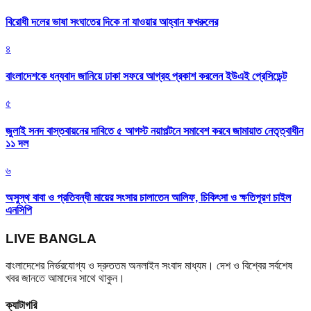
বিরোধী দলের ভাষা সংঘাতের দিকে না যাওয়ার আহ্বান ফখরুলের
৪
বাংলাদেশকে ধন্যবাদ জানিয়ে ঢাকা সফরে আগ্রহ প্রকাশ করলেন ইউএই প্রেসিডেন্ট
৫
জুলাই সনদ বাস্তবায়নের দাবিতে ৫ আগস্ট নয়াপল্টনে সমাবেশ করবে জামায়াত নেতৃত্বাধীন
১১ দল
৬
অসুস্থ বাবা ও প্রতিবন্ধী মায়ের সংসার চালাতেন আলিফ, চিকিৎসা ও ক্ষতিপূরণ চাইল
এনসিপি
LIVE BANGLA
বাংলাদেশের নির্ভরযোগ্য ও দ্রুততম অনলাইন সংবাদ মাধ্যম। দেশ ও বিশ্বের সর্বশেষ
খবর জানতে আমাদের সাথে থাকুন।
ক্যাটাগরি