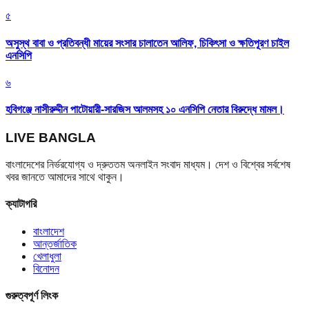
৫
অসুস্থ বাবা ও প্রতিবন্ধী মায়ের সংসার চালাতেন আলিফ, চিকিৎসা ও ক্ষতিপূরণ চাইল
এনসিপি
৬
হবিগঞ্জে নাসীরুদ্দীন পাটোয়ারী-সারজিস আলমসহ ১০ এনসিপি নেতার বিরুদ্ধে মামল।
LIVE BANGLA
বাংলাদেশের নির্ভরযোগ্য ও দ্রুততম অনলাইন সংবাদ মাধ্যম। দেশ ও বিশ্বের সর্বশেষ
খবর জানতে আমাদের সাথে থাকুন।
ক্যাটাগরি
বাংলাদেশ
আন্তর্জাতিক
খেলাধুলা
বিনোদন
গুরুত্বপূর্ণ লিংক