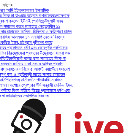
সর্বশেষ
ল আর্মি ইন্টারন্যাশনাল ইসলামিক
দিকে না যাওয়ার আহ্বান ফখরুলের
বাংলাদেশকে
কাশ করলেন ইউএই প্রেসিডেন্ট
জুলাই সনদ
 সমাবেশ করবে জামায়াত নেতৃত্বাধীন ১১
সার চালাতেন আলিফ, চিকিৎসা ও ক্ষতিপূরণ চাইল
-সারজিস আলমসহ ১০ এনসিপি নেতার বিরুদ্ধে
ডেভিড ইমন, চট্টগ্রাম পুলিশের কাছে
য়ের প্রলোভনে ধর্ষণ এবং জোরপূর্বক গর্ভপাতের
 বিরুদ্ধে
সেনা প্রধানের উদ্বোধনে যাত্রা শুরু
টিটিউট
বিরোধী দলের ভাষা সংঘাতের দিকে না
ন্যবাদ জানিয়ে ঢাকা সফরে আগ্রহ প্রকাশ
স্তবায়নের দাবিতে ৫ আগস্ট নয়াপল্টনে সমাবেশ
থ বাবা ও প্রতিবন্ধী মায়ের সংসার চালাতেন
িপি
হবিগঞ্জে নাসীরুদ্দীন পাটোয়ারী-সারজিস
ামল।
যশোরে গ্রেপ্তার শীর্ষ সন্ত্রাসী ডেভিড ইমন,
খালীতে বিধবা নারীকে বিয়ের প্রলোভনে ধর্ষণ এবং
জামায়াতের সভাপতির বিরুদ্ধে