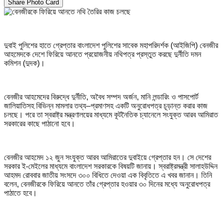
Share Photo Card
দুবাই পুলিশের হাতে গ্রেপ্তার বাংলাদেশ পুলিশের সাবেক মহাপরিদর্শক (আইজিপি) বেনজীর
আহমেদকে দেশে ফিরিয়ে আনতে প্রয়োজনীয় নথিপত্র প্রস্তুত করছে দুর্নীতি দমন
কমিশন (দুদক)।
বেনজীর আহমেদের বিরুদ্ধে দুর্নীতি, অবৈধ সম্পদ অর্জন, মানি লন্ডারিং ও পাসপোর্ট
জালিয়াতিসহ বিভিন্ন মামলার তথ্য–প্রমাণসহ একটি অনুরোধপত্র চূড়ান্ত করার কাজ
চলছে। পরে তা স্বরাষ্ট্র মন্ত্রণালয়ের মাধ্যমে কূটনৈতিক চ্যানেলে সংযুক্ত আরব আমিরাত
সরকারের কাছে পাঠানো হবে।
বেনজীর আহমেদ ১২ জুন সংযুক্ত আরব আমিরাতের দুবাইয়ে গ্রেপ্তার হন। সে দেশের
সরকার ই-মেইলের মাধ্যমে বাংলাদেশ সরকারকে বিষয়টি জানায়। স্বরাষ্ট্রমন্ত্রী সালাহউদ্দিন
আহমদ রোববার জাতীয় সংসদে ৩০০ বিধিতে দেওয়া এক বিবৃতিতে এ খবর জানান। তিনি
বলেন, বেনজীরকে ফিরিয়ে আনতে তাঁর গ্রেপ্তার হওয়ার ৩০ দিনের মধ্যে অনুরোধপত্র
পাঠাতে হবে।