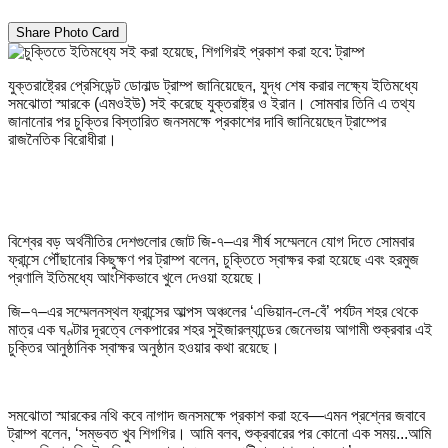
Share Photo Card
যুক্তরাষ্ট্রের প্রেসিডেন্ট ডোনাল্ড ট্রাম্প জানিয়েছেন, যুদ্ধ শেষ করার লক্ষ্যে ইতিমধ্যে
সমঝোতা স্মারকে (এমওইউ) সই করেছে যুক্তরাষ্ট্র ও ইরান। সোমবার তিনি এ তথ্য
জানানোর পর চুক্তির বিস্তারিত জনসমক্ষে প্রকাশের দাবি জানিয়েছেন ট্রাম্পের
রাজনৈতিক বিরোধীরা।
বিশ্বের বড় অর্থনীতির দেশগুলোর জোট জি-৭–এর শীর্ষ সম্মেলনে যোগ দিতে সোমবার
ফ্রান্সে পৌঁছানোর কিছুক্ষণ পর ট্রাম্প বলেন, চুক্তিতে স্বাক্ষর করা হয়েছে এবং হরমুজ
প্রণালি ইতিমধ্যে আংশিকভাবে খুলে দেওয়া হয়েছে।
জি–৭–এর সম্মেলনস্থল ফ্রান্সের আল্পস অঞ্চলের ‘এভিয়ান-লে-বেঁ’ পর্যটন শহর থেকে
মাত্র এক ঘণ্টার দূরত্বে লেকপারের শহর সুইজারল্যান্ডের জেনেভায় আগামী শুক্রবার এই
চুক্তির আনুষ্ঠানিক স্বাক্ষর অনুষ্ঠান হওয়ার কথা রয়েছে।
সমঝোতা স্মারকের নথি কবে নাগাদ জনসমক্ষে প্রকাশ করা হবে—এমন প্রশ্নের জবাবে
ট্রাম্প বলেন, ‘সম্ভবত খুব শিগগির। আমি বলব, শুক্রবারের পর কোনো এক সময়...আমি