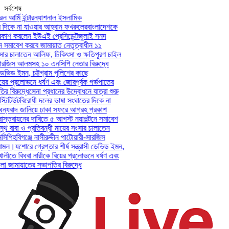
সর্বশেষ
 আর্মি ইন্টারন্যাশনাল ইসলামিক
দিকে না যাওয়ার আহ্বান ফখরুলের
বাংলাদেশকে
াশ করলেন ইউএই প্রেসিডেন্ট
জুলাই সনদ
 সমাবেশ করবে জামায়াত নেতৃত্বাধীন ১১
সার চালাতেন আলিফ, চিকিৎসা ও ক্ষতিপূরণ চাইল
-সারজিস আলমসহ ১০ এনসিপি নেতার বিরুদ্ধে
ডেভিড ইমন, চট্টগ্রাম পুলিশের কাছে
়ের প্রলোভনে ধর্ষণ এবং জোরপূর্বক গর্ভপাতের
বিরুদ্ধে
সেনা প্রধানের উদ্বোধনে যাত্রা শুরু
টিটিউট
বিরোধী দলের ভাষা সংঘাতের দিকে না
্যবাদ জানিয়ে ঢাকা সফরে আগ্রহ প্রকাশ
্তবায়নের দাবিতে ৫ আগস্ট নয়াপল্টনে সমাবেশ
থ বাবা ও প্রতিবন্ধী মায়ের সংসার চালাতেন
িপি
হবিগঞ্জে নাসীরুদ্দীন পাটোয়ারী-সারজিস
মল।
যশোরে গ্রেপ্তার শীর্ষ সন্ত্রাসী ডেভিড ইমন,
ালীতে বিধবা নারীকে বিয়ের প্রলোভনে ধর্ষণ এবং
জামায়াতের সভাপতির বিরুদ্ধে