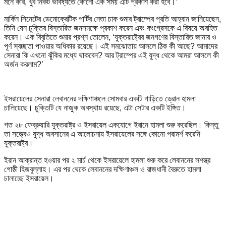
মনে করি, খুব নিকট ভবিষ্যতে কোনো এক সময় এটি প্রকাশ করা হবে।’
মার্কিন সিনেটের ডেমোক্রেটিক পার্টির নেতা চাক শুমার ট্রাম্পের প্রতি আহ্বান জানিয়েছেন,
তিনি যেন চুক্তির বিস্তারিত জনসমক্ষে প্রকাশ করেন এবং কংগ্রেসকে এ বিষয়ে অবহিত
করেন। এক বিবৃতিতে শুমার প্রশ্ন তোলেন, ‘যুক্তরাষ্ট্রের জনগণের বিস্তারিত জানার ও
পূর্ণ স্বচ্ছতা পাওয়ার অধিকার রয়েছে। এই সমঝোতায় আসলে ঠিক কী আছে? আমাদের
সেনারা কি এখনো ঝুঁকির মধ্যে থাকবেন? আর ট্রাম্পের এই যুদ্ধ থেকে আমরা আসলে কী
অর্জন করলাম?’
ইসরায়েলের সেনারা লেবাননের দক্ষিণাঞ্চলে সোমবার একটি গাড়িতে ড্রোন হামলা
চালিয়েছে। চুক্তিটি যে নাজুক অবস্থায় রয়েছে, এটা সেটার একটি ইঙ্গিত।
গত ২৮ ফেব্রুয়ারি যুক্তরাষ্ট্র ও ইসরায়েল একযোগে ইরানে হামলা শুরু করেছিল। কিন্তু
তা সত্ত্বেও যুদ্ধ অবসানের এ আলোচনায় ইসরায়েলের সঙ্গে কোনো পরামর্শ করেনি
যুক্তরাষ্ট্র।
ইরান আক্রান্ত হওয়ার পর ২ মার্চ থেকে ইসরায়েলে হামলা শুরু করে লেবাননের সশস্ত্র
গোষ্ঠী হিজবুল্লাহ। এর পর থেকে লেবাননের দক্ষিণাঞ্চল ও রাজধানী বৈরুতে হামলা
চালাচ্ছে ইসরায়েল।