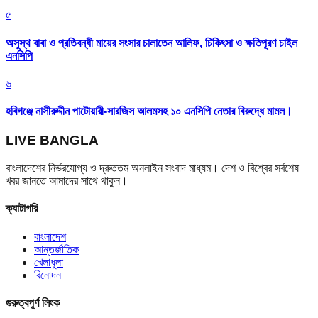
৫
অসুস্থ বাবা ও প্রতিবন্ধী মায়ের সংসার চালাতেন আলিফ, চিকিৎসা ও ক্ষতিপূরণ চাইল
এনসিপি
৬
হবিগঞ্জে নাসীরুদ্দীন পাটোয়ারী-সারজিস আলমসহ ১০ এনসিপি নেতার বিরুদ্ধে মামল।
LIVE BANGLA
বাংলাদেশের নির্ভরযোগ্য ও দ্রুততম অনলাইন সংবাদ মাধ্যম। দেশ ও বিশ্বের সর্বশেষ
খবর জানতে আমাদের সাথে থাকুন।
ক্যাটাগরি
বাংলাদেশ
আন্তর্জাতিক
খেলাধুলা
বিনোদন
গুরুত্বপূর্ণ লিংক