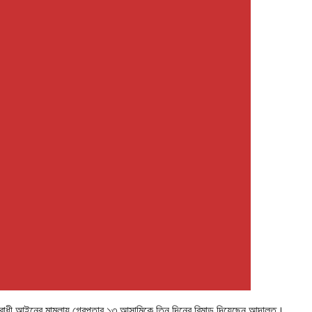
াসবিরোধী আইনের মামলায় গ্রেপ্তার ১৩ আসামিকে তিন দিনের রিমান্ড দিয়েছেন আদালত।