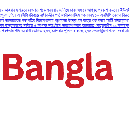
 ফখরুলের
বাংলাদেশকে ধন্যবাদ জানিয়ে ঢাকা সফরে আগ্রহ প্রকাশ করলেন ইউএই প্রেসিডেন্ট
 এনসিপি
হবিগঞ্জে নাসীরুদ্দীন পাটোয়ারী-সারজিস আলমসহ ১০ এনসিপি নেতার বিরুদ্ধে মামল।
য
তের সভাপতির বিরুদ্ধে
সেনা প্রধানের উদ্বোধনে যাত্রা শুরু করল আর্মি ইন্টারন্যাশনাল ইসলামি
নের দাবিতে ৫ আগস্ট নয়াপল্টনে সমাবেশ করবে জামায়াত নেতৃত্বাধীন ১১ দল
অসুস্থ বাবা ও প
্ষ সন্ত্রাসী ডেভিড ইমন, চট্টগ্রাম পুলিশের কাছে হস্তান্তর
পটুয়াখালীতে বিধবা নারীকে বিয়ের