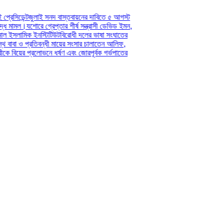
জুলাই সনদ বাস্তবায়নের দাবিতে ৫ আগস্ট
শোরে গ্রেপ্তার শীর্ষ সন্ত্রাসী ডেভিড ইমন,
ক ইনস্টিটিউট
বিরোধী দলের ভাষা সংঘাতের
্রতিবন্ধী মায়ের সংসার চালাতেন আলিফ,
 প্রলোভনে ধর্ষণ এবং জোরপূর্বক গর্ভপাতের