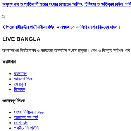
অসুস্থ বাবা ও প্রতিবন্ধী মায়ের সংসার চালাতেন আলিফ, চিকিৎসা ও ক্ষতিপূরণ চাইল এনস
৬
হবিগঞ্জে নাসীরুদ্দীন পাটোয়ারী-সারজিস আলমসহ ১০ এনসিপি নেতার বিরুদ্ধে মামল।
LIVE BANGLA
বাংলাদেশের নির্ভরযোগ্য ও দ্রুততম অনলাইন সংবাদ মাধ্যম। দেশ ও বিশ্বের সর্বশেষ খ
ক্যাটাগরি
বাংলাদেশ
আন্তর্জাতিক
খেলাধুলা
বিনোদন
গুরুত্বপূর্ণ লিংক
সংসদ নির্বাচন ২০২৬
আমাদের সম্পর্কে
যোগাযোগ
প্রাইভেসি পলিসি