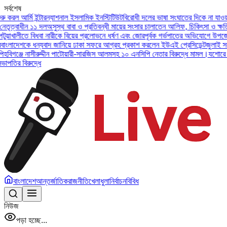
সর্বশেষ
মি ইন্টারন্যাশনাল ইসলামিক ইনস্টিটিউট
বিরোধী দলের ভাষা সংঘাতের দিকে না যাওয়ার আহ্বান
 ১১ দল
অসুস্থ বাবা ও প্রতিবন্ধী মায়ের সংসার চালাতেন আলিফ, চিকিৎসা ও ক্ষতিপূরণ চাইল
ে বিধবা নারীকে বিয়ের প্রলোভনে ধর্ষণ এবং জোরপূর্বক গর্ভপাতের অভিযোগে উপজেলা জামায়া
 ধন্যবাদ জানিয়ে ঢাকা সফরে আগ্রহ প্রকাশ করলেন ইউএই প্রেসিডেন্ট
জুলাই সনদ বাস্তবায়
নাসীরুদ্দীন পাটোয়ারী-সারজিস আলমসহ ১০ এনসিপি নেতার বিরুদ্ধে মামল।
যশোরে গ্রেপ্তার শীর
দ্ধে
বাংলাদেশ
আন্তর্জাতিক
রাজনীতি
খেলাধুলা
নির্বাচন
বিবিধ
নিউজ
পড়া হচ্ছে...