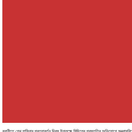
বনানীতে শেখ হাসিনার প্রত্যাবর্তন দিবস উপলক্ষে মিছিলের প্রস্তুতির অভিযোগে সন্ত্র