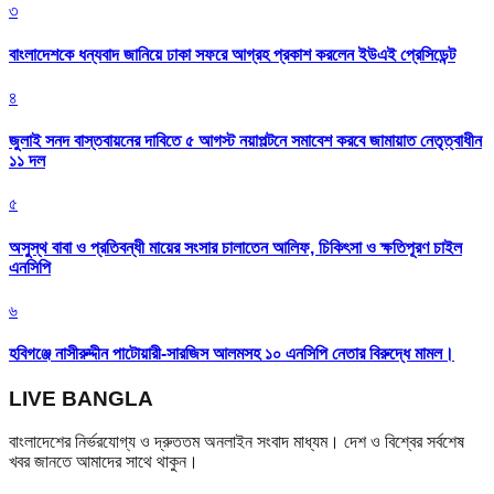
৩
বাংলাদেশকে ধন্যবাদ জানিয়ে ঢাকা সফরে আগ্রহ প্রকাশ করলেন ইউএই প্রেসিডেন্ট
৪
জুলাই সনদ বাস্তবায়নের দাবিতে ৫ আগস্ট নয়াপল্টনে সমাবেশ করবে জামায়াত নেতৃত্বাধীন
১১ দল
৫
অসুস্থ বাবা ও প্রতিবন্ধী মায়ের সংসার চালাতেন আলিফ, চিকিৎসা ও ক্ষতিপূরণ চাইল
এনসিপি
৬
হবিগঞ্জে নাসীরুদ্দীন পাটোয়ারী-সারজিস আলমসহ ১০ এনসিপি নেতার বিরুদ্ধে মামল।
LIVE BANGLA
বাংলাদেশের নির্ভরযোগ্য ও দ্রুততম অনলাইন সংবাদ মাধ্যম। দেশ ও বিশ্বের সর্বশেষ
খবর জানতে আমাদের সাথে থাকুন।