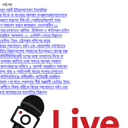
সর্বশেষ
ল আর্মি ইন্টারন্যাশনাল ইসলামিক
 দিকে না যাওয়ার আহ্বান ফখরুলের
বাংলাদেশকে
রকাশ করলেন ইউএই প্রেসিডেন্ট
জুলাই সনদ
ে সমাবেশ করবে জামায়াত নেতৃত্বাধীন ১১
ংসার চালাতেন আলিফ, চিকিৎসা ও ক্ষতিপূরণ চাইল
ী-সারজিস আলমসহ ১০ এনসিপি নেতার বিরুদ্ধে
 ডেভিড ইমন, চট্টগ্রাম পুলিশের কাছে
য়ের প্রলোভনে ধর্ষণ এবং জোরপূর্বক গর্ভপাতের
 বিরুদ্ধে
সেনা প্রধানের উদ্বোধনে যাত্রা শুরু
্টিটিউট
বিরোধী দলের ভাষা সংঘাতের দিকে না
ন্যবাদ জানিয়ে ঢাকা সফরে আগ্রহ প্রকাশ
স্তবায়নের দাবিতে ৫ আগস্ট নয়াপল্টনে সমাবেশ
্থ বাবা ও প্রতিবন্ধী মায়ের সংসার চালাতেন
সিপি
হবিগঞ্জে নাসীরুদ্দীন পাটোয়ারী-সারজিস
মামল।
যশোরে গ্রেপ্তার শীর্ষ সন্ত্রাসী ডেভিড ইমন,
খালীতে বিধবা নারীকে বিয়ের প্রলোভনে ধর্ষণ এবং
 জামায়াতের সভাপতির বিরুদ্ধে