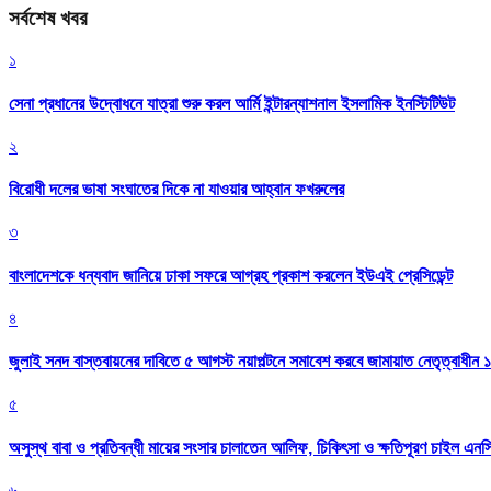
সর্বশেষ খবর
১
সেনা প্রধানের উদ্বোধনে যাত্রা শুরু করল আর্মি ইন্টারন্যাশনাল ইসলামিক ইনস্টিটিউট
২
বিরোধী দলের ভাষা সংঘাতের দিকে না যাওয়ার আহ্বান ফখরুলের
৩
বাংলাদেশকে ধন্যবাদ জানিয়ে ঢাকা সফরে আগ্রহ প্রকাশ করলেন ইউএই প্রেসিডেন্ট
৪
জুলাই সনদ বাস্তবায়নের দাবিতে ৫ আগস্ট নয়াপল্টনে সমাবেশ করবে জামায়াত নেতৃত্বাধীন 
৫
অসুস্থ বাবা ও প্রতিবন্ধী মায়ের সংসার চালাতেন আলিফ, চিকিৎসা ও ক্ষতিপূরণ চাইল এনস
৬