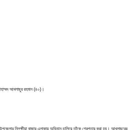
োহাম্মদ আখলাছুর রহমান (৪০)।
জ উপজেলার নিলক্ষীয়া বাজার এলাকায় অভিযান চালিয়ে তাঁকে গ্রেপ্তার করা হয়। আখলাছুরের