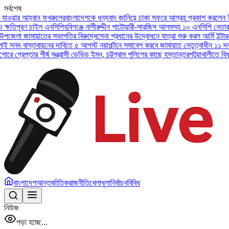
সর্বশেষ
হ্বান ফখরুলের
বাংলাদেশকে ধন্যবাদ জানিয়ে ঢাকা সফরে আগ্রহ প্রকাশ করলেন ইউএই প্রেসি
ণ চাইল এনসিপি
হবিগঞ্জে নাসীরুদ্দীন পাটোয়ারী-সারজিস আলমসহ ১০ এনসিপি নেতার বিরুদ্ধে 
মায়াতের সভাপতির বিরুদ্ধে
সেনা প্রধানের উদ্বোধনে যাত্রা শুরু করল আর্মি ইন্টারন্যাশনাল 
স্তবায়নের দাবিতে ৫ আগস্ট নয়াপল্টনে সমাবেশ করবে জামায়াত নেতৃত্বাধীন ১১ দল
অসুস্থ বা
ার শীর্ষ সন্ত্রাসী ডেভিড ইমন, চট্টগ্রাম পুলিশের কাছে হস্তান্তর
পটুয়াখালীতে বিধবা নারীকে 
বাংলাদেশ
আন্তর্জাতিক
রাজনীতি
খেলাধুলা
নির্বাচন
বিবিধ
নিউজ
পড়া হচ্ছে...