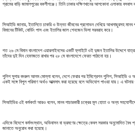
গ্রামের বাড়ি জামালপুরের বকশীগঞ্জে। তিনি ঢাকার দক্ষিণখানের আশকোনা এলাকায় বসবা
সিআইডি জানায়, ইতালিতে চাকরি ও উন্নত জীবনের প্রলোভন দেখিয়ে আখলাছুরসহ মানব পাচার
বিমানের টিকিট, বোর্ডিং পাস এবং ইতালির জাল শেনজেন ভিসা সরবরাহ করে।
গত ২৬ মে বিমান বাংলাদেশ এয়ারলাইনসের একটি ফ্লাইটে ওই দুজন ইতালির উদ্দেশে যাত্রা ক
তাঁদের দুই দিন হেফাজতে রাখার পর ২৮ মে বাংলাদেশে ফেরত পাঠানো হয়।
পুলিশ সুপার বদরুল আলম মোল্লা বলেন, দেশে ফেরার পর ইমিগ্রেশন পুলিশ, সিআইডি ও অন্যা
একই সঙ্গে বিপুল পরিমাণ অর্থও আত্মসাৎ করা হয়েছে বলে অভিযোগ পাওয়া যায়। এ ঘটনায় ৩
সিআইডির এই কর্মকর্তা আরও বলেন, মানব পাচারকারী চক্রের মূল হোতা ও অন্য সহযোগী
এদিকে বিদেশে কর্মসংস্থান, অভিবাসন বা ভ্রমণের ক্ষেত্রে কেবল সরকার অনুমোদিত বৈধ প
জানাতে অনুরোধ করা হয়েছে।