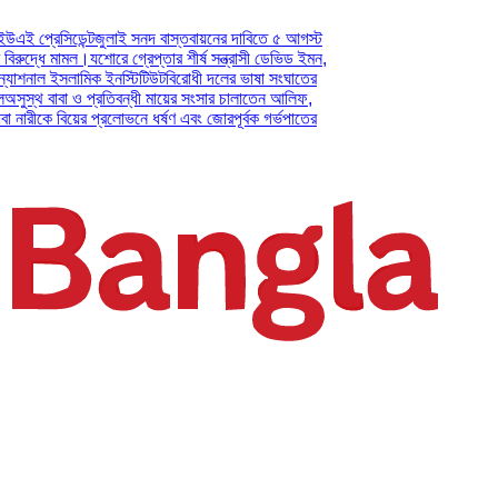
ডেন্ট
জুলাই সনদ বাস্তবায়নের দাবিতে ৫ আগস্ট
মামল।
যশোরে গ্রেপ্তার শীর্ষ সন্ত্রাসী ডেভিড ইমন,
ইসলামিক ইনস্টিটিউট
বিরোধী দলের ভাষা সংঘাতের
বা ও প্রতিবন্ধী মায়ের সংসার চালাতেন আলিফ,
বিয়ের প্রলোভনে ধর্ষণ এবং জোরপূর্বক গর্ভপাতের