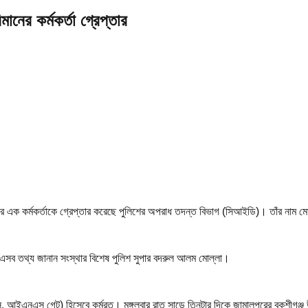
ের কর্মকর্তা গ্রেপ্তার
 এক কর্মকর্তাকে গ্রেপ্তার করেছে পুলিশের অপরাধ তদন্ত বিভাগ (সিআইডি)। তাঁর নাম ম
সব তথ্য জানান সংস্থার বিশেষ পুলিশ সুপার বদরুল আলম মোল্লা।
ভিস, আইএনএস গেট) হিসেবে কর্মরত। মঙ্গলবার রাত সাড়ে তিনটার দিকে জামালপুরের বকশীগঞ্