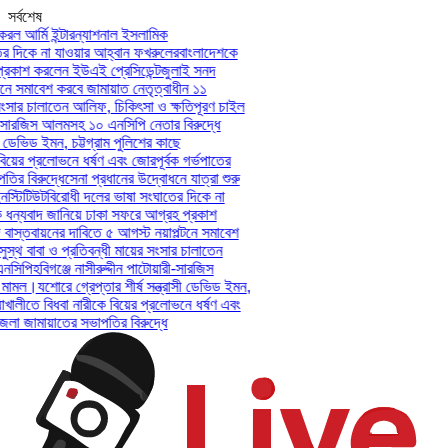
সর্বশেষ
ল আর্মি ইন্টারন্যাশনাল ইসলামিক
 দিকে না যাওয়ার আহ্বান ফখরুলের
বাংলাদেশকে
কাশ করলেন ইউএই প্রেসিডেন্ট
জুলাই সনদ
ে সমাবেশ করবে জামায়াত নেতৃত্বাধীন ১১
ংসার চালাতেন আলিফ, চিকিৎসা ও ক্ষতিপূরণ চাইল
ী-সারজিস আলমসহ ১০ এনসিপি নেতার বিরুদ্ধে
 ডেভিড ইমন, চট্টগ্রাম পুলিশের কাছে
য়ের প্রলোভনে ধর্ষণ এবং জোরপূর্বক গর্ভপাতের
 বিরুদ্ধে
সেনা প্রধানের উদ্বোধনে যাত্রা শুরু
্টিটিউট
বিরোধী দলের ভাষা সংঘাতের দিকে না
ন্যবাদ জানিয়ে ঢাকা সফরে আগ্রহ প্রকাশ
স্তবায়নের দাবিতে ৫ আগস্ট নয়াপল্টনে সমাবেশ
্থ বাবা ও প্রতিবন্ধী মায়ের সংসার চালাতেন
সিপি
হবিগঞ্জে নাসীরুদ্দীন পাটোয়ারী-সারজিস
মামল।
যশোরে গ্রেপ্তার শীর্ষ সন্ত্রাসী ডেভিড ইমন,
খালীতে বিধবা নারীকে বিয়ের প্রলোভনে ধর্ষণ এবং
 জামায়াতের সভাপতির বিরুদ্ধে