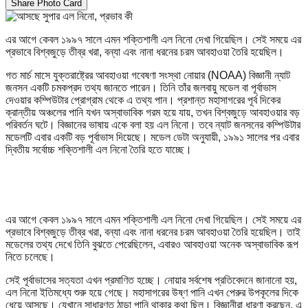
Share Photo Card
এর আগে কেবল ১৯৯৭ সালে এমন শক্তিশালী এল নিনো দেখা গিয়েছিল। সেই সময়ে এর
প্রভাবে বিশ্বজুড়ে তীব্র খরা, বন্যা এবং নানা ধরনের চরম আবহাওয়া তৈরি হয়েছিল।
গত মার্চ মাসে যুক্তরাষ্ট্রের আবহাওয়া গবেষণা সংস্থা নোয়ার (NOAA) বিজ্ঞানী ন্যাট
জনসন একটি চমকপ্রদ তথ্য জানতে পারেন। তিনি তাঁর জলবায়ু মডেল বা পূর্বাভাস
দেওয়ার কম্পিউটার প্রোগ্রাম থেকে এ তথ্য পান। প্রশান্ত মহাসাগরের পূর্ব দিকের
ক্রান্তীয় অঞ্চলের পানি যখন অস্বাভাবিক গরম হয়ে যায়, তখন বিশ্বজুড়ে আবহাওয়ার বড়
পরিবর্তন ঘটে। বিজ্ঞানের ভাষায় একে বলা হয় এল নিনো। তবে ন্যাট জনসনের কম্পিউটার
মডেলটি এবার একটি বড় পূর্বাভাস দিয়েছে। মডেল ডেটা অনুযায়ী, ১৯৯১ সালের পর এবার
দ্বিতীয় সর্বোচ্চ শক্তিশালী এল নিনো তৈরি হতে যাচ্ছে।
এর আগে কেবল ১৯৯৭ সালে এমন শক্তিশালী এল নিনো দেখা গিয়েছিল। সেই সময়ে এর
প্রভাবে বিশ্বজুড়ে তীব্র খরা, বন্যা এবং নানা ধরনের চরম আবহাওয়া তৈরি হয়েছিল। তাই
মডেলের তথ্য দেখে তিনি বুঝতে পেরেছিলেন, এবারও আবহাওয়া অনেক অস্বাভাবিক রূপ
নিতে চলেছে।
সেই পূর্বাভাসের সত্যতা এখন প্রমাণিত হচ্ছে। নোয়ার সর্বশেষ প্রতিবেদনে জানানো হয়,
এল নিনো ইতিমধ্যে শুরু হয়ে গেছে। মহাসাগরের উষ্ণ পানি এখন পেরুর উপকূলের দিকে
ধেয়ে আসছে। যেখানে সাধারণত ঠান্ডা পানি থাকার কথা ছিল। বিজ্ঞানীরা ধারণা করছেন, এ