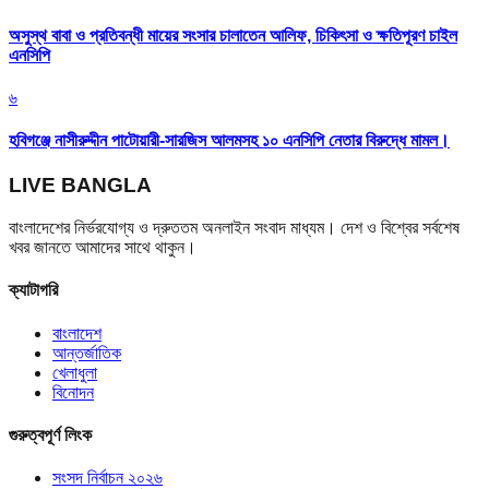
অসুস্থ বাবা ও প্রতিবন্ধী মায়ের সংসার চালাতেন আলিফ, চিকিৎসা ও ক্ষতিপূরণ চাইল
এনসিপি
৬
হবিগঞ্জে নাসীরুদ্দীন পাটোয়ারী-সারজিস আলমসহ ১০ এনসিপি নেতার বিরুদ্ধে মামল।
LIVE BANGLA
বাংলাদেশের নির্ভরযোগ্য ও দ্রুততম অনলাইন সংবাদ মাধ্যম। দেশ ও বিশ্বের সর্বশেষ
খবর জানতে আমাদের সাথে থাকুন।
ক্যাটাগরি
বাংলাদেশ
আন্তর্জাতিক
খেলাধুলা
বিনোদন
গুরুত্বপূর্ণ লিংক
সংসদ নির্বাচন ২০২৬