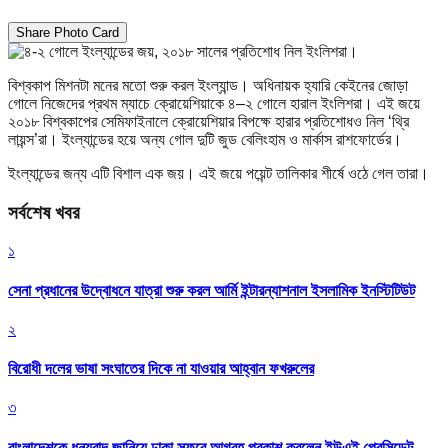
Share Photo Card
বিশ্বকাপ মিশনটা মনের মতো শুরু করল ইংল্যান্ড। অধিনায়ক হ্যারি কেইনের জোড়া
গোলে নিজেদের প্রথম ম্যাচে ক্রোয়েশিয়াকে ৪–২ গোলে হারাল ইংলিশরা। এই জয়ে
২০১৮ বিশ্বকাপের সেমিফাইনালে ক্রোয়েশিয়ার বিপক্ষে হারার প্রতিশোধও নিল ‘থ্রি
লায়ন্স’রা। ইংল্যান্ডের হয়ে অন্য গোল দুটি জুড বেলিংহাম ও মার্কাস রাশফোর্ডের।
ইংল্যান্ডের জন্য এটি বিশাল এক জয়। এই জয়ে পয়েন্ট তালিকার শীর্ষে ওঠে গেল তারা।
সর্বশেষ খবর
১
সেনা প্রধানের উদ্বোধনে যাত্রা শুরু করল আর্মি ইন্টারন্যাশনাল ইসলামিক ইনস্টিটিউট
২
বিরোধী দলের ভাষা সংঘাতের দিকে না যাওয়ার আহ্বান ফখরুলের
৩
বাংলাদেশকে ধন্যবাদ জানিয়ে ঢাকা সফরে আগ্রহ প্রকাশ করলেন ইউএই প্রেসিডেন্ট