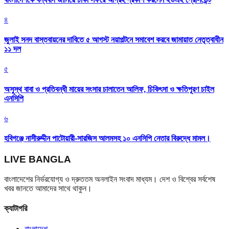
৪
জুলাই সনদ বাস্তবায়নের দাবিতে ৫ আগস্ট নয়াপল্টনে সমাবেশ করবে জামায়াত নেতৃত্বাধীন
১১ দল
৫
অসুস্থ বাবা ও প্রতিবন্ধী মায়ের সংসার চালাতেন আলিফ, চিকিৎসা ও ক্ষতিপূরণ চাইল
এনসিপি
৬
হবিগঞ্জে নাসীরুদ্দীন পাটোয়ারী-সারজিস আলমসহ ১০ এনসিপি নেতার বিরুদ্ধে মামল।
LIVE BANGLA
বাংলাদেশের নির্ভরযোগ্য ও দ্রুততম অনলাইন সংবাদ মাধ্যম। দেশ ও বিশ্বের সর্বশেষ
খবর জানতে আমাদের সাথে থাকুন।
ক্যাটাগরি
বাংলাদেশ