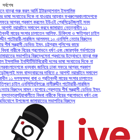
সর্বশেষ
 যাত্রা শুরু করল আর্মি ইন্টারন্যাশনাল ইসলামিক
 ভাষা সংঘাতের দিকে না যাওয়ার আহ্বান ফখরুলের
বাংলাদেশকে
সফরে আগ্রহ প্রকাশ করলেন ইউএই প্রেসিডেন্ট
জুলাই সনদ
আগস্ট নয়াপল্টনে সমাবেশ করবে জামায়াত নেতৃত্বাধীন ১১
বন্ধী মায়ের সংসার চালাতেন আলিফ, চিকিৎসা ও ক্ষতিপূরণ চাইল
ুদ্দীন পাটোয়ারী-সারজিস আলমসহ ১০ এনসিপি নেতার বিরুদ্ধে
শীর্ষ সন্ত্রাসী ডেভিড ইমন, চট্টগ্রাম পুলিশের কাছে
বিধবা নারীকে বিয়ের প্রলোভনে ধর্ষণ এবং জোরপূর্বক গর্ভপাতের
়াতের সভাপতির বিরুদ্ধে
সেনা প্রধানের উদ্বোধনে যাত্রা শুরু
াল ইসলামিক ইনস্টিটিউট
বিরোধী দলের ভাষা সংঘাতের দিকে না
র
বাংলাদেশকে ধন্যবাদ জানিয়ে ঢাকা সফরে আগ্রহ প্রকাশ
্ট
জুলাই সনদ বাস্তবায়নের দাবিতে ৫ আগস্ট নয়াপল্টনে সমাবেশ
ধীন ১১ দল
অসুস্থ বাবা ও প্রতিবন্ধী মায়ের সংসার চালাতেন
িপূরণ চাইল এনসিপি
হবিগঞ্জে নাসীরুদ্দীন পাটোয়ারী-সারজিস
ার বিরুদ্ধে মামল।
যশোরে গ্রেপ্তার শীর্ষ সন্ত্রাসী ডেভিড ইমন,
হস্তান্তর
পটুয়াখালীতে বিধবা নারীকে বিয়ের প্রলোভনে ধর্ষণ এবং
ভিযোগে উপজেলা জামায়াতের সভাপতির বিরুদ্ধে