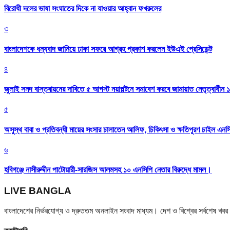
বিরোধী দলের ভাষা সংঘাতের দিকে না যাওয়ার আহ্বান ফখরুলের
৩
বাংলাদেশকে ধন্যবাদ জানিয়ে ঢাকা সফরে আগ্রহ প্রকাশ করলেন ইউএই প্রেসিডেন্ট
৪
জুলাই সনদ বাস্তবায়নের দাবিতে ৫ আগস্ট নয়াপল্টনে সমাবেশ করবে জামায়াত নেতৃত্বাধীন 
৫
অসুস্থ বাবা ও প্রতিবন্ধী মায়ের সংসার চালাতেন আলিফ, চিকিৎসা ও ক্ষতিপূরণ চাইল এনস
৬
হবিগঞ্জে নাসীরুদ্দীন পাটোয়ারী-সারজিস আলমসহ ১০ এনসিপি নেতার বিরুদ্ধে মামল।
LIVE BANGLA
বাংলাদেশের নির্ভরযোগ্য ও দ্রুততম অনলাইন সংবাদ মাধ্যম। দেশ ও বিশ্বের সর্বশেষ খ