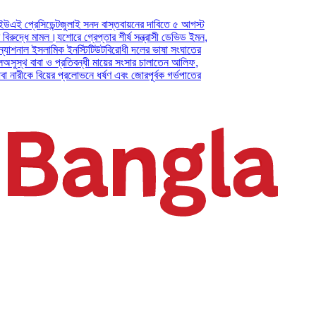
েসিডেন্ট
জুলাই সনদ বাস্তবায়নের দাবিতে ৫ আগস্ট
ধে মামল।
যশোরে গ্রেপ্তার শীর্ষ সন্ত্রাসী ডেভিড ইমন,
াল ইসলামিক ইনস্টিটিউট
বিরোধী দলের ভাষা সংঘাতের
 বাবা ও প্রতিবন্ধী মায়ের সংসার চালাতেন আলিফ,
কে বিয়ের প্রলোভনে ধর্ষণ এবং জোরপূর্বক গর্ভপাতের