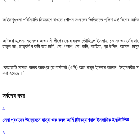
আইনশৃঙ্খলা পরিস্থিতি নিয়ন্ত্রণে রাখতে গোপন সংবাদের ভিত্তিতে পুলিশ এই বিশেষ অভি
আটকরা হলেন- মহানগর আওয়ামী লীগের কোষাধ্যক্ষ তৌহিদুল ইসলাম, ১০ নং ওয়ার্ডের সা
রাতুল হাং, ছাত্রলীগ কর্মী জয় মালী, মো: পলাশ, মো: জনি, আতিক, নূর উদ্দিন, আসাদ, মাসু
কোতয়ালি মডেল থানার ভারপ্রাপ্ত কর্মকর্তা (ওসি) আল মামুন ইসলাম জানান, ‘মহানগরীর
করা হয়েছে।’
সর্বশেষ খবর
১
সেনা প্রধানের উদ্বোধনে যাত্রা শুরু করল আর্মি ইন্টারন্যাশনাল ইসলামিক ইনস্টিটিউট
২