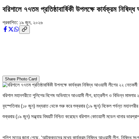
বরিশালে ৭৭তম প্রতিষ্ঠাবার্ষিকী উপলক্ষে কার্যক্রম নিষি
প্রকাশিত:
১৯ জুন, ২০২৬
Share Photo Card
বরিশাল মহানগরীতে পুলিশের বিশেষ অভিযানে আওয়ামী লীগ, ছাত্রলীগ ও বিভিন্ন মামল
বৃহস্পতিবার (১৮ জুন) মধ্যরাত থেকে শুরু করে শুক্রবার (১৯ জুন) বিকেল পর্যন্ত মহান
শুক্রবার (১৯ জুন) সন্ধ্যায় বিষয়টি নিশ্চিত করেছেন বরিশাল কোতয়ালী মডেল থানার ভারপ্র
পুলিশ সূত্রে জানা গেছে, ‘আটককৃতদের মধ্যে কার্যক্র‍ম নিষিদ্ধ আওয়ামী লীগ, নিষিদ্ধ স