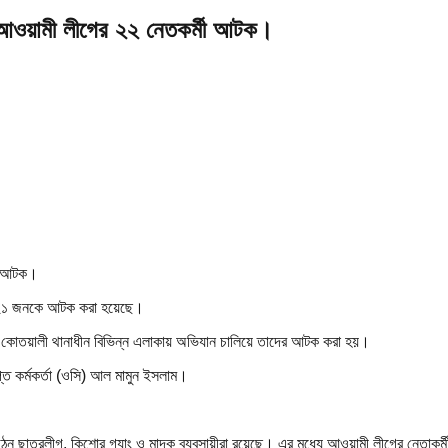
দ্ধ আওয়ামী লীগের ২২ নেতকর্মী আটক।
ার ২১ জনকে আটক করা হয়েছে।
গরীর কোতয়ালী থানাধীন বিভিন্ন এলাকায় অভিযান চালিয়ে তাদের আটক করা হয়।
াপ্ত কর্মকর্তা (ওসি) আল মামুন ইসলাম।
ংগঠন ছাত্রলীগ, কিশোর গ্যাং ও মাদক ব্যবসায়ীরা রয়েছে। এর মধ্যে আওয়ামী লীগের নেতাকর্মী