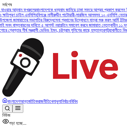
সর্বশেষ
র আহ্বান ফখরুলের
বাংলাদেশকে ধন্যবাদ জানিয়ে ঢাকা সফরে আগ্রহ প্রকাশ করলেন ইউএই প্র
পূরণ চাইল এনসিপি
হবিগঞ্জে নাসীরুদ্দীন পাটোয়ারী-সারজিস আলমসহ ১০ এনসিপি নেতার বিরুদ্
 জামায়াতের সভাপতির বিরুদ্ধে
সেনা প্রধানের উদ্বোধনে যাত্রা শুরু করল আর্মি ইন্টারন্যাশন
 বাস্তবায়নের দাবিতে ৫ আগস্ট নয়াপল্টনে সমাবেশ করবে জামায়াত নেতৃত্বাধীন ১১ দল
অসুস্থ
েপ্তার শীর্ষ সন্ত্রাসী ডেভিড ইমন, চট্টগ্রাম পুলিশের কাছে হস্তান্তর
পটুয়াখালীতে বিধবা নারী
বাংলাদেশ
আন্তর্জাতিক
রাজনীতি
খেলাধুলা
নির্বাচন
বিবিধ
নিউজ
পড়া হচ্ছে...