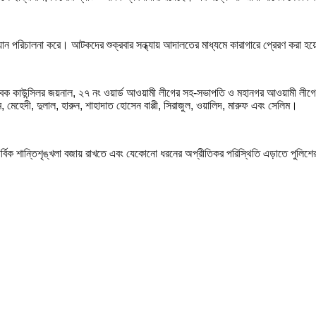
যান পরিচালনা করে। আটকদের শুক্রবার সন্ধ্যায় আদালতের মাধ্যমে কারাগারে প্রেরণ করা হ
বেক কাউন্সিলর জয়নাল, ২৭ নং ওয়ার্ড আওয়ামী লীগের সহ-সভাপতি ও মহানগর আওয়ামী লীগ
ম, মেহেদী, দুলাল, হারুন, শাহাদাত হোসেন বাপ্পী, সিরাজুল, ওয়ালিদ, মারুফ এবং সেলিম।
 সার্বিক শান্তিশৃঙ্খলা বজায় রাখতে এবং যেকোনো ধরনের অপ্রীতিকর পরিস্থিতি এড়াতে পু