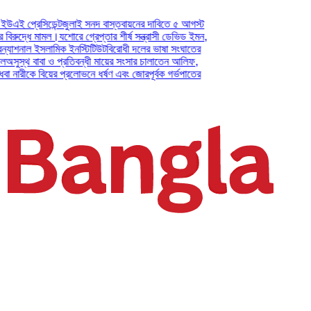
িডেন্ট
জুলাই সনদ বাস্তবায়নের দাবিতে ৫ আগস্ট
 মামল।
যশোরে গ্রেপ্তার শীর্ষ সন্ত্রাসী ডেভিড ইমন,
 ইসলামিক ইনস্টিটিউট
বিরোধী দলের ভাষা সংঘাতের
াবা ও প্রতিবন্ধী মায়ের সংসার চালাতেন আলিফ,
 বিয়ের প্রলোভনে ধর্ষণ এবং জোরপূর্বক গর্ভপাতের