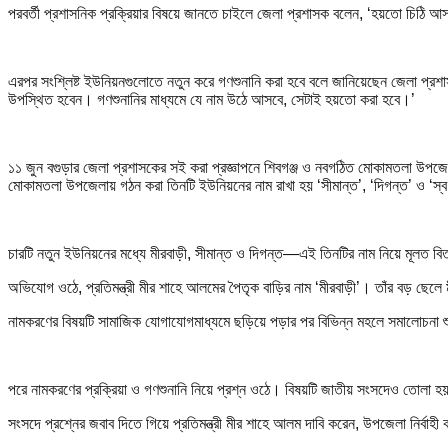
পরবর্তী প্রশাসনিক প্রক্রিয়ার বিষয়ে জানতে চাইলে জেলা প্রশাসক বলেন, ‘হয়তো চিঠি 
এরপর সংশ্লিষ্ট ইউনিয়নগুলোতে নতুন করে গণশুনানি করা হবে বলে জানিয়েছেন জেলা প্
উপস্থিত হবেন। গণশুনানির মাধ্যমে যে নাম উঠে আসবে, সেটাই হয়তো করা হবে।’
১১ জুন বগুড়ার জেলা প্রশাসকের সই করা প্রজ্ঞাপনে শিবগঞ্জ ও নবগঠিত মোকামতলা উপজ
মোকামতলা উপজেলায় গঠন করা তিনটি ইউনিয়নের নাম রাখা হয় ‘সীমান্ত’, ‘দিগন্ত’ ও ‘স্বর
চারটি নতুন ইউনিয়নের মধ্যে মীরবাড়ী, সীমান্ত ও দিগন্ত—এই তিনটির নাম নিয়ে মূলত বি
অভিযোগ ওঠে, প্রতিমন্ত্রী মীর শাহে আলমের পৈতৃক বাড়ির নাম ‘মীরবাড়ী’। তাঁর বড় ছ
নামকরণের বিষয়টি সামাজিক যোগাযোগমাধ্যমে ছড়িয়ে পড়ার পর বিভিন্ন মহলে সমালোচনা
পরে নামকরণের প্রক্রিয়া ও গণশুনানি নিয়ে প্রশ্ন ওঠে। বিষয়টি জাতীয় সংসদেও তোলা 
সংসদে প্রশ্নের জবাব দিতে গিয়ে প্রতিমন্ত্রী মীর শাহে আলম দাবি করেন, উপজেলা নির্বাহী