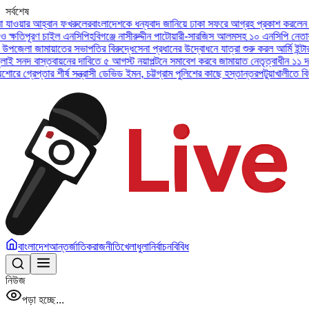
সর্বশেষ
আহ্বান ফখরুলের
বাংলাদেশকে ধন্যবাদ জানিয়ে ঢাকা সফরে আগ্রহ প্রকাশ করলেন ইউএই প্রেস
ণ চাইল এনসিপি
হবিগঞ্জে নাসীরুদ্দীন পাটোয়ারী-সারজিস আলমসহ ১০ এনসিপি নেতার বিরুদ্ধে
ামায়াতের সভাপতির বিরুদ্ধে
সেনা প্রধানের উদ্বোধনে যাত্রা শুরু করল আর্মি ইন্টারন্যাশনাল
স্তবায়নের দাবিতে ৫ আগস্ট নয়াপল্টনে সমাবেশ করবে জামায়াত নেতৃত্বাধীন ১১ দল
অসুস্থ ব
তার শীর্ষ সন্ত্রাসী ডেভিড ইমন, চট্টগ্রাম পুলিশের কাছে হস্তান্তর
পটুয়াখালীতে বিধবা নারীকে
বাংলাদেশ
আন্তর্জাতিক
রাজনীতি
খেলাধুলা
নির্বাচন
বিবিধ
নিউজ
পড়া হচ্ছে...