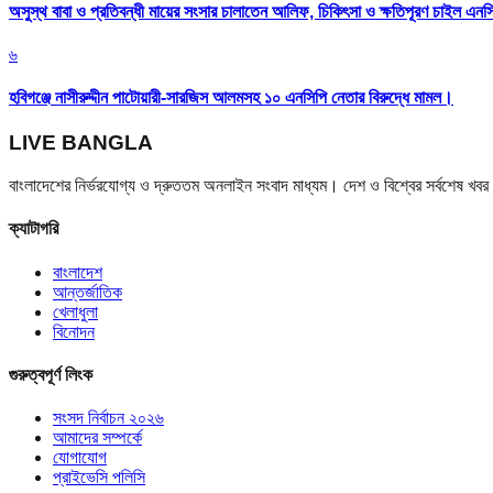
অসুস্থ বাবা ও প্রতিবন্ধী মায়ের সংসার চালাতেন আলিফ, চিকিৎসা ও ক্ষতিপূরণ চাইল এনস
৬
হবিগঞ্জে নাসীরুদ্দীন পাটোয়ারী-সারজিস আলমসহ ১০ এনসিপি নেতার বিরুদ্ধে মামল।
LIVE BANGLA
বাংলাদেশের নির্ভরযোগ্য ও দ্রুততম অনলাইন সংবাদ মাধ্যম। দেশ ও বিশ্বের সর্বশেষ খ
ক্যাটাগরি
বাংলাদেশ
আন্তর্জাতিক
খেলাধুলা
বিনোদন
গুরুত্বপূর্ণ লিংক
সংসদ নির্বাচন ২০২৬
আমাদের সম্পর্কে
যোগাযোগ
প্রাইভেসি পলিসি