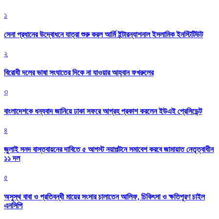
১
সেনা প্রধানের উদ্বোধনে যাত্রা শুরু করল আর্মি ইন্টারন্যাশনাল ইসলামিক ইনস্টিটিউট
২
বিরোধী দলের ভাষা সংঘাতের দিকে না যাওয়ার আহ্বান ফখরুলের
৩
বাংলাদেশকে ধন্যবাদ জানিয়ে ঢাকা সফরে আগ্রহ প্রকাশ করলেন ইউএই প্রেসিডেন্ট
৪
জুলাই সনদ বাস্তবায়নের দাবিতে ৫ আগস্ট নয়াপল্টনে সমাবেশ করবে জামায়াত নেতৃত্বাধীন
১১ দল
৫
অসুস্থ বাবা ও প্রতিবন্ধী মায়ের সংসার চালাতেন আলিফ, চিকিৎসা ও ক্ষতিপূরণ চাইল
এনসিপি