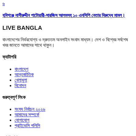
৬
হবিগঞ্জে নাসীরুদ্দীন পাটোয়ারী-সারজিস আলমসহ ১০ এনসিপি নেতার বিরুদ্ধে মামল।
LIVE BANGLA
বাংলাদেশের নির্ভরযোগ্য ও দ্রুততম অনলাইন সংবাদ মাধ্যম। দেশ ও বিশ্বের সর্বশেষ
খবর জানতে আমাদের সাথে থাকুন।
ক্যাটাগরি
বাংলাদেশ
আন্তর্জাতিক
খেলাধুলা
বিনোদন
গুরুত্বপূর্ণ লিংক
সংসদ নির্বাচন ২০২৬
আমাদের সম্পর্কে
যোগাযোগ
প্রাইভেসি পলিসি