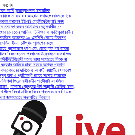
সর্বশেষ
ল আর্মি ইন্টারন্যাশনাল ইসলামিক
দিকে না যাওয়ার আহ্বান ফখরুলের
বাংলাদেশকে
কাশ করলেন ইউএই প্রেসিডেন্ট
জুলাই সনদ
ে সমাবেশ করবে জামায়াত নেতৃত্বাধীন ১১
সার চালাতেন আলিফ, চিকিৎসা ও ক্ষতিপূরণ চাইল
-সারজিস আলমসহ ১০ এনসিপি নেতার বিরুদ্ধে
 ডেভিড ইমন, চট্টগ্রাম পুলিশের কাছে
য়ের প্রলোভনে ধর্ষণ এবং জোরপূর্বক গর্ভপাতের
 বিরুদ্ধে
সেনা প্রধানের উদ্বোধনে যাত্রা শুরু
টিটিউট
বিরোধী দলের ভাষা সংঘাতের দিকে না
ন্যবাদ জানিয়ে ঢাকা সফরে আগ্রহ প্রকাশ
স্তবায়নের দাবিতে ৫ আগস্ট নয়াপল্টনে সমাবেশ
থ বাবা ও প্রতিবন্ধী মায়ের সংসার চালাতেন
সিপি
হবিগঞ্জে নাসীরুদ্দীন পাটোয়ারী-সারজিস
ামল।
যশোরে গ্রেপ্তার শীর্ষ সন্ত্রাসী ডেভিড ইমন,
খালীতে বিধবা নারীকে বিয়ের প্রলোভনে ধর্ষণ এবং
 জামায়াতের সভাপতির বিরুদ্ধে