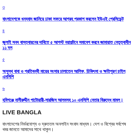
৩
বাংলাদেশকে ধন্যবাদ জানিয়ে ঢাকা সফরে আগ্রহ প্রকাশ করলেন ইউএই প্রেসিডেন্ট
৪
জুলাই সনদ বাস্তবায়নের দাবিতে ৫ আগস্ট নয়াপল্টনে সমাবেশ করবে জামায়াত নেতৃত্বাধীন
১১ দল
৫
অসুস্থ বাবা ও প্রতিবন্ধী মায়ের সংসার চালাতেন আলিফ, চিকিৎসা ও ক্ষতিপূরণ চাইল
এনসিপি
৬
হবিগঞ্জে নাসীরুদ্দীন পাটোয়ারী-সারজিস আলমসহ ১০ এনসিপি নেতার বিরুদ্ধে মামল।
LIVE BANGLA
বাংলাদেশের নির্ভরযোগ্য ও দ্রুততম অনলাইন সংবাদ মাধ্যম। দেশ ও বিশ্বের সর্বশেষ
খবর জানতে আমাদের সাথে থাকুন।