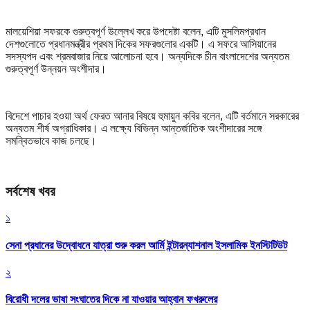
মালয়েশিয়া সফরকে গুরুত্বপূর্ণ উল্লেখ করে উপদেষ্টা বলেন, এটি মুসলিমপ্রধান
দেশগুলোতে প্রধানমন্ত্রীর প্রথম দিকের সফরগুলোর একটি। এ সফরে আসিয়ানের
সদস্যপদ এবং শ্রমবাজার নিয়ে আলোচনা হবে। অন্যদিকে চীন বাংলাদেশের অন্যতম
গুরুত্বপূর্ণ উন্নয়ন অংশীদার।
বিদেশে পাচার হওয়া অর্থ ফেরত আনার বিষয়ে হুমায়ুন কবির বলেন, এটি বর্তমানে সরকারের
অন্যতম শীর্ষ অগ্রাধিকার। এ লক্ষ্যে বিভিন্ন আন্তর্জাতিক অংশীদারের সঙ্গে
সমন্বিতভাবে কাজ চলছে।
সর্বশেষ খবর
১
সেনা প্রধানের উদ্বোধনে যাত্রা শুরু করল আর্মি ইন্টারন্যাশনাল ইসলামিক ইনস্টিটিউট
২
বিরোধী দলের ভাষা সংঘাতের দিকে না যাওয়ার আহ্বান ফখরুলের