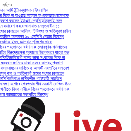
সর্বশেষ
ল আর্মি ইন্টারন্যাশনাল ইসলামিক
দিকে না যাওয়ার আহ্বান ফখরুলের
বাংলাদেশকে
কাশ করলেন ইউএই প্রেসিডেন্ট
জুলাই সনদ
ে সমাবেশ করবে জামায়াত নেতৃত্বাধীন ১১
সার চালাতেন আলিফ, চিকিৎসা ও ক্ষতিপূরণ চাইল
-সারজিস আলমসহ ১০ এনসিপি নেতার বিরুদ্ধে
 ডেভিড ইমন, চট্টগ্রাম পুলিশের কাছে
য়ের প্রলোভনে ধর্ষণ এবং জোরপূর্বক গর্ভপাতের
 বিরুদ্ধে
সেনা প্রধানের উদ্বোধনে যাত্রা শুরু
টিটিউট
বিরোধী দলের ভাষা সংঘাতের দিকে না
ন্যবাদ জানিয়ে ঢাকা সফরে আগ্রহ প্রকাশ
স্তবায়নের দাবিতে ৫ আগস্ট নয়াপল্টনে সমাবেশ
থ বাবা ও প্রতিবন্ধী মায়ের সংসার চালাতেন
সিপি
হবিগঞ্জে নাসীরুদ্দীন পাটোয়ারী-সারজিস
ামল।
যশোরে গ্রেপ্তার শীর্ষ সন্ত্রাসী ডেভিড ইমন,
খালীতে বিধবা নারীকে বিয়ের প্রলোভনে ধর্ষণ এবং
 জামায়াতের সভাপতির বিরুদ্ধে