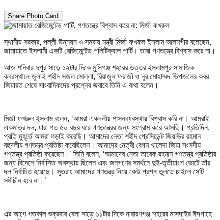
Share Photo Card
স্থানীয় সরকার, পল্লী উন্নয়ন ও সমবায় মন্ত্রী মির্জা ফখরুল ইসলাম আলমগীর বলেছেন,
জামায়াতে ইসলামী একটি রেজিমেন্টেড পলিটিক্যাল পার্টি। তারা গণতন্ত্রে বিশ্বাস করে না।
আজ শনিবার দুপুর সাড়ে ১২টার দিকে মুন্সিগঞ্জ শহরের উত্তর ইসলামপুর সামাজিক
কবরস্থানে জুলাই শহীদ সজল মোল্লা, রিয়াজুল ফরাজী ও নুর মোহাম্মদ ডিপজলের কবর
জিয়ারত শেষে সাংবাদিকদের প্রশ্নের জবাবে তিনি এ কথা বলেন।
মির্জা ফখরুল ইসলাম বলেন, ‘আমরা একদলীয় শাসনব্যবস্থায় বিশ্বাস করি না। আমরাই
একমাত্র দল, যারা গত ৫০ বছর ধরে গণতন্ত্রের জন্য সংগ্রাম করে আসছি। প্রতিদিন,
প্রতি মুহূর্তে আমরা লড়াই করেছি। আমাদের নেতা শহীদ প্রেসিডেন্ট জিয়াউর রহমান
বহুদলীয় গণতন্ত্র প্রতিষ্ঠা করেছিলেন। আমাদের নেত্রী বেগম খালেদা জিয়া সংসদীয়
গণতন্ত্র প্রতিষ্ঠা করেছেন।’ তিনি বলেন, ‘আমাদের নেতা তারেক রহমান গণতন্ত্র প্রতিষ্ঠার
জন্য বিদেশে নির্বাসিত অবস্থায় ছিলেন এবং জনগণের সমর্থনে দুই-তৃতীয়াংশ ভোটে তাঁর
দল নির্বাচিত হয়েছে। সুতরাং আমাদের গণতন্ত্র নিয়ে কেউ প্রশ্ন তুলতে চাইলে সেটি
সমীচীন হবে না।’
এর আগে গতকাল শুক্রবার বেলা সাড়ে ১১টার দিকে নারায়ণগঞ্জ শহরের মাসদাইর ঈদগাহে