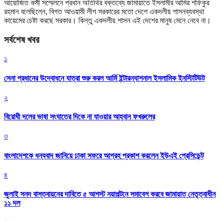
আয়োজিত কর্মী সম্মেলনে প্রধান অতিথির বক্তব্যে জামায়াতে ইসলামীর আমির শফিকুর
রহমান বলেছিলেন, বিগত আওয়ামী লীগ সরকারের মতো দেশে একদলীয় শাসনব্যবস্থা
কায়েমের চেষ্টা করছে সরকার। কিন্তু একদলীয় শাসন এই দেশের মানুষ মেনে নেবে না।
সর্বশেষ খবর
১
সেনা প্রধানের উদ্বোধনে যাত্রা শুরু করল আর্মি ইন্টারন্যাশনাল ইসলামিক ইনস্টিটিউট
২
বিরোধী দলের ভাষা সংঘাতের দিকে না যাওয়ার আহ্বান ফখরুলের
৩
বাংলাদেশকে ধন্যবাদ জানিয়ে ঢাকা সফরে আগ্রহ প্রকাশ করলেন ইউএই প্রেসিডেন্ট
৪
জুলাই সনদ বাস্তবায়নের দাবিতে ৫ আগস্ট নয়াপল্টনে সমাবেশ করবে জামায়াত নেতৃত্বাধীন
১১ দল