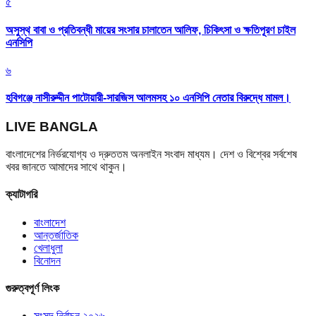
৫
অসুস্থ বাবা ও প্রতিবন্ধী মায়ের সংসার চালাতেন আলিফ, চিকিৎসা ও ক্ষতিপূরণ চাইল
এনসিপি
৬
হবিগঞ্জে নাসীরুদ্দীন পাটোয়ারী-সারজিস আলমসহ ১০ এনসিপি নেতার বিরুদ্ধে মামল।
LIVE BANGLA
বাংলাদেশের নির্ভরযোগ্য ও দ্রুততম অনলাইন সংবাদ মাধ্যম। দেশ ও বিশ্বের সর্বশেষ
খবর জানতে আমাদের সাথে থাকুন।
ক্যাটাগরি
বাংলাদেশ
আন্তর্জাতিক
খেলাধুলা
বিনোদন
গুরুত্বপূর্ণ লিংক
সংসদ নির্বাচন ২০২৬