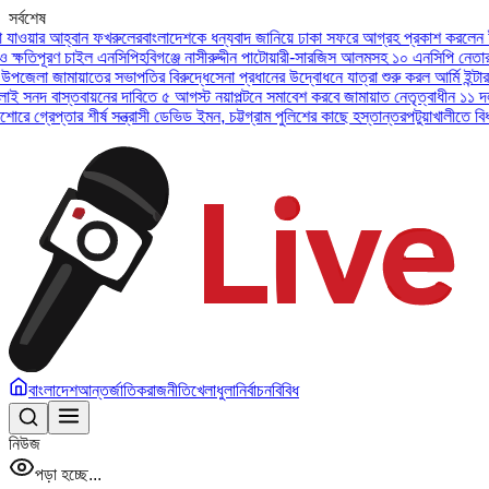
সর্বশেষ
আহ্বান ফখরুলের
বাংলাদেশকে ধন্যবাদ জানিয়ে ঢাকা সফরে আগ্রহ প্রকাশ করলেন ইউএই প্রেস
ণ চাইল এনসিপি
হবিগঞ্জে নাসীরুদ্দীন পাটোয়ারী-সারজিস আলমসহ ১০ এনসিপি নেতার বিরুদ্ধে
ামায়াতের সভাপতির বিরুদ্ধে
সেনা প্রধানের উদ্বোধনে যাত্রা শুরু করল আর্মি ইন্টারন্যাশনাল
স্তবায়নের দাবিতে ৫ আগস্ট নয়াপল্টনে সমাবেশ করবে জামায়াত নেতৃত্বাধীন ১১ দল
অসুস্থ ব
তার শীর্ষ সন্ত্রাসী ডেভিড ইমন, চট্টগ্রাম পুলিশের কাছে হস্তান্তর
পটুয়াখালীতে বিধবা নারীকে
বাংলাদেশ
আন্তর্জাতিক
রাজনীতি
খেলাধুলা
নির্বাচন
বিবিধ
নিউজ
পড়া হচ্ছে...