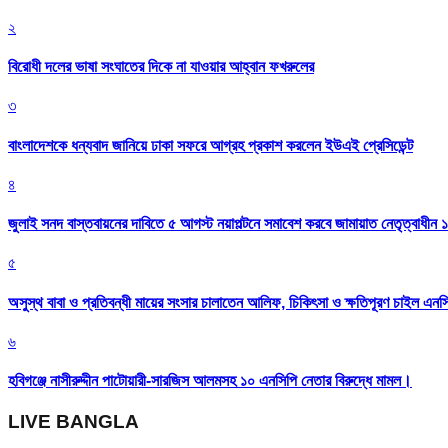
২
বিরোধী দলের ভাষা সংঘাতের দিকে না যাওয়ার আহ্বান ফখরুলের
৩
বাংলাদেশকে ধন্যবাদ জানিয়ে ঢাকা সফরে আগ্রহ প্রকাশ করলেন ইউএই প্রেসিডেন্ট
৪
জুলাই সনদ বাস্তবায়নের দাবিতে ৫ আগস্ট নয়াপল্টনে সমাবেশ করবে জামায়াত নেতৃত্বাধীন 
৫
অসুস্থ বাবা ও প্রতিবন্ধী মায়ের সংসার চালাতেন আলিফ, চিকিৎসা ও ক্ষতিপূরণ চাইল এনস
৬
হবিগঞ্জে নাসীরুদ্দীন পাটোয়ারী-সারজিস আলমসহ ১০ এনসিপি নেতার বিরুদ্ধে মামল।
LIVE BANGLA