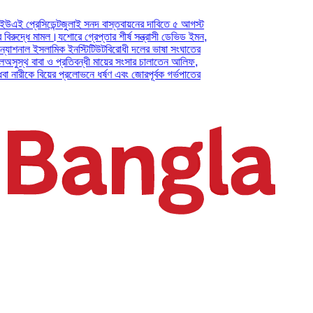
িডেন্ট
জুলাই সনদ বাস্তবায়নের দাবিতে ৫ আগস্ট
 মামল।
যশোরে গ্রেপ্তার শীর্ষ সন্ত্রাসী ডেভিড ইমন,
 ইসলামিক ইনস্টিটিউট
বিরোধী দলের ভাষা সংঘাতের
াবা ও প্রতিবন্ধী মায়ের সংসার চালাতেন আলিফ,
 বিয়ের প্রলোভনে ধর্ষণ এবং জোরপূর্বক গর্ভপাতের