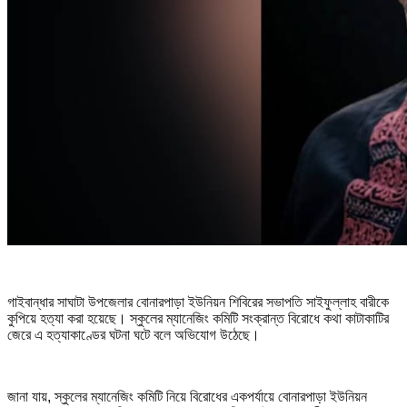
গাইবান্ধার সাঘাটা উপজেলার বোনারপাড়া ইউনিয়ন শিবিরের সভাপতি সাইফুল্লাহ বারীকে
কুপিয়ে হত্যা করা হয়েছে। স্কুলের ম্যানেজিং কমিটি সংক্রান্ত বিরোধে কথা কাটাকাটির
জেরে এ হত্যাকাণ্ডের ঘটনা ঘটে বলে অভিযোগ উঠেছে।
জানা যায়, স্কুলের ম্যানেজিং কমিটি নিয়ে বিরোধের একপর্যায়ে বোনারপাড়া ইউনিয়ন