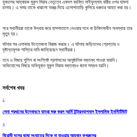
যুবদলের আহ্বায়ক মুকুল মিয়ার নেতৃত্বে একদল ব্যক্তি সাইফুল্লাহ বারীর ওপর হামলা
চালায়। এ সময় তাকে ধারালো অস্ত্র দিয়ে এলোপাতাড়ি কুপিয়ে গুরুতর আহত করা হয়।
পরে স্থানীয়রা তাকে উদ্ধার করে হাসপাতালে নেওয়ার পথে বা চিকিৎসাধীন অবস্থায় তার
মৃত্যু হয়।
ঘটনার পর এলাকায় উত্তেজনা বিরাজ করছে। এ ঘটনায় জড়িতদের গ্রেপ্তার ও
দৃষ্টান্তমূলক শাস্তির দাবি জানিয়েছেন স্থানীয়রা।
তবে এ বিষয়ে পুলিশ বা সংশ্লিষ্ট প্রশাসনের আনুষ্ঠানিক বক্তব্য পাওয়া যায়নি।
অভিযোগের বিষয়ে অভিযুক্ত মুকুল মিয়ার বক্তব্যও জানা সম্ভব হয়নি।
সর্বশেষ খবর
১
সেনা প্রধানের উদ্বোধনে যাত্রা শুরু করল আর্মি ইন্টারন্যাশনাল ইসলামিক ইনস্টিটিউট
২
বিরোধী দলের ভাষা সংঘাতের দিকে না যাওয়ার আহ্বান ফখরুলের