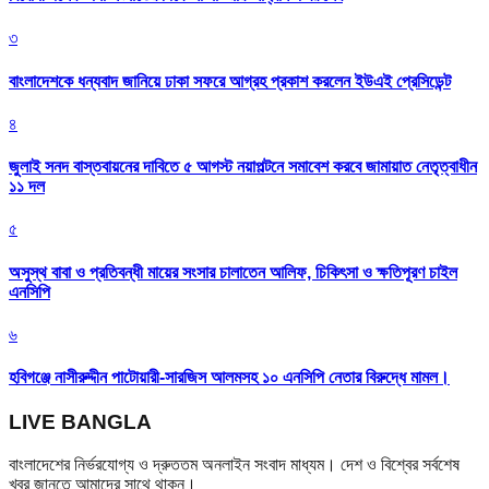
৩
বাংলাদেশকে ধন্যবাদ জানিয়ে ঢাকা সফরে আগ্রহ প্রকাশ করলেন ইউএই প্রেসিডেন্ট
৪
জুলাই সনদ বাস্তবায়নের দাবিতে ৫ আগস্ট নয়াপল্টনে সমাবেশ করবে জামায়াত নেতৃত্বাধীন
১১ দল
৫
অসুস্থ বাবা ও প্রতিবন্ধী মায়ের সংসার চালাতেন আলিফ, চিকিৎসা ও ক্ষতিপূরণ চাইল
এনসিপি
৬
হবিগঞ্জে নাসীরুদ্দীন পাটোয়ারী-সারজিস আলমসহ ১০ এনসিপি নেতার বিরুদ্ধে মামল।
LIVE BANGLA
বাংলাদেশের নির্ভরযোগ্য ও দ্রুততম অনলাইন সংবাদ মাধ্যম। দেশ ও বিশ্বের সর্বশেষ
খবর জানতে আমাদের সাথে থাকুন।