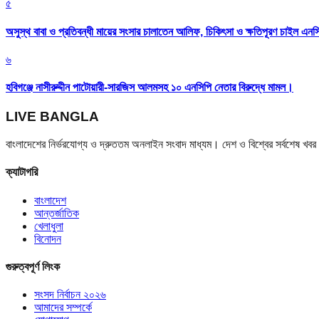
৫
অসুস্থ বাবা ও প্রতিবন্ধী মায়ের সংসার চালাতেন আলিফ, চিকিৎসা ও ক্ষতিপূরণ চাইল এনস
৬
হবিগঞ্জে নাসীরুদ্দীন পাটোয়ারী-সারজিস আলমসহ ১০ এনসিপি নেতার বিরুদ্ধে মামল।
LIVE BANGLA
বাংলাদেশের নির্ভরযোগ্য ও দ্রুততম অনলাইন সংবাদ মাধ্যম। দেশ ও বিশ্বের সর্বশেষ খ
ক্যাটাগরি
বাংলাদেশ
আন্তর্জাতিক
খেলাধুলা
বিনোদন
গুরুত্বপূর্ণ লিংক
সংসদ নির্বাচন ২০২৬
আমাদের সম্পর্কে