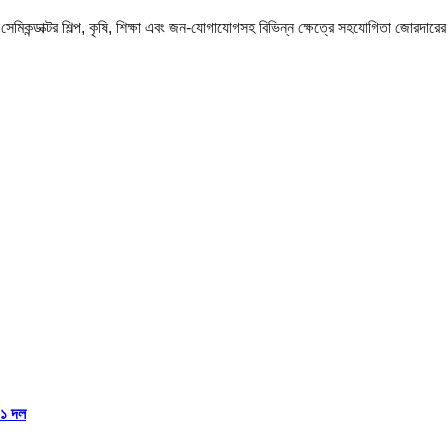
রণ, সেমিকন্ডাক্টর শিল্প, কৃষি, শিক্ষা এবং জন-যোগাযোগসহ বিভিন্ন ক্ষেত্রে সহযোগিতা জো
১১ দল