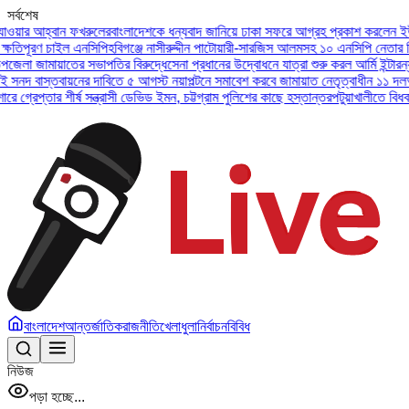
সর্বশেষ
আহ্বান ফখরুলের
বাংলাদেশকে ধন্যবাদ জানিয়ে ঢাকা সফরে আগ্রহ প্রকাশ করলেন ইউএই প্রেস
ণ চাইল এনসিপি
হবিগঞ্জে নাসীরুদ্দীন পাটোয়ারী-সারজিস আলমসহ ১০ এনসিপি নেতার বিরুদ্ধে
ামায়াতের সভাপতির বিরুদ্ধে
সেনা প্রধানের উদ্বোধনে যাত্রা শুরু করল আর্মি ইন্টারন্যাশনাল
স্তবায়নের দাবিতে ৫ আগস্ট নয়াপল্টনে সমাবেশ করবে জামায়াত নেতৃত্বাধীন ১১ দল
অসুস্থ ব
তার শীর্ষ সন্ত্রাসী ডেভিড ইমন, চট্টগ্রাম পুলিশের কাছে হস্তান্তর
পটুয়াখালীতে বিধবা নারীকে
বাংলাদেশ
আন্তর্জাতিক
রাজনীতি
খেলাধুলা
নির্বাচন
বিবিধ
নিউজ
পড়া হচ্ছে...