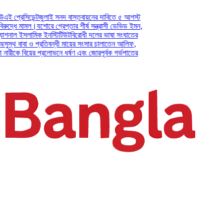
িডেন্ট
জুলাই সনদ বাস্তবায়নের দাবিতে ৫ আগস্ট
 মামল।
যশোরে গ্রেপ্তার শীর্ষ সন্ত্রাসী ডেভিড ইমন,
 ইসলামিক ইনস্টিটিউট
বিরোধী দলের ভাষা সংঘাতের
াবা ও প্রতিবন্ধী মায়ের সংসার চালাতেন আলিফ,
 বিয়ের প্রলোভনে ধর্ষণ এবং জোরপূর্বক গর্ভপাতের