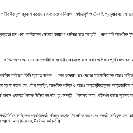
 তিনি গভীর উদ্বেগ প্রকাশ করেছেন এবং তাদের নিরাপদ, মর্যাদাপূর্ণ ও টেকসই প্রত্যাবাসনে ম
পৃক্ততা চায় এবং আসিয়ানের সেক্টরাল ডায়ালগ পার্টনার হতে আগ্রহী। পাশাপাশি আঞ্চলিক 
েছে। জাতিসংঘ ও অন্যান্য আন্তর্জাতিক সংস্থায় একসঙ্গে কাজ করার অঙ্গীকার পুনর্ব্যক্ত
িভিন্ন দ্বিপক্ষীয় দলিলকে তিনি স্বাগত জানান। এসব উদ্যোগ দুই দেশের সহযোগিতাকে আরও শক্
র সূচনা করবে এবং যৌথ সমৃদ্ধি, আঞ্চলিক শান্তি ও আরও অন্তর্ভুক্তিমূলক আন্তর্জাতিক
্রা’ ভবনে একান্ত বৈঠকে মিলিত হন দুই প্রধানমন্ত্রী। বৈঠকের আগে পরিদর্শন বইয়ে স্বাক্ষ
িধিদলে ছিলেন পররাষ্ট্রমন্ত্রী খলিলুর রহমান, বৈদেশিক কর্মসংস্থানমন্ত্রী আরিফুল হক চৌধুরী, জ
সচিব আসাদ আল সিয়ামসহ ঊর্ধ্বতন কর্মকর্তারা।