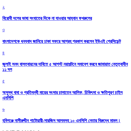
২
বিরোধী দলের ভাষা সংঘাতের দিকে না যাওয়ার আহ্বান ফখরুলের
৩
বাংলাদেশকে ধন্যবাদ জানিয়ে ঢাকা সফরে আগ্রহ প্রকাশ করলেন ইউএই প্রেসিডেন্ট
৪
জুলাই সনদ বাস্তবায়নের দাবিতে ৫ আগস্ট নয়াপল্টনে সমাবেশ করবে জামায়াত নেতৃত্বাধীন
১১ দল
৫
অসুস্থ বাবা ও প্রতিবন্ধী মায়ের সংসার চালাতেন আলিফ, চিকিৎসা ও ক্ষতিপূরণ চাইল
এনসিপি
৬
হবিগঞ্জে নাসীরুদ্দীন পাটোয়ারী-সারজিস আলমসহ ১০ এনসিপি নেতার বিরুদ্ধে মামল।