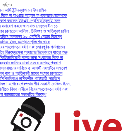
সর্বশেষ
আর্মি ইন্টারন্যাশনাল ইসলামিক
িকে না যাওয়ার আহ্বান ফখরুলের
বাংলাদেশকে
াশ করলেন ইউএই প্রেসিডেন্ট
জুলাই সনদ
সমাবেশ করবে জামায়াত নেতৃত্বাধীন ১১
ার চালাতেন আলিফ, চিকিৎসা ও ক্ষতিপূরণ চাইল
সারজিস আলমসহ ১০ এনসিপি নেতার বিরুদ্ধে
েভিড ইমন, চট্টগ্রাম পুলিশের কাছে
ের প্রলোভনে ধর্ষণ এবং জোরপূর্বক গর্ভপাতের
বিরুদ্ধে
সেনা প্রধানের উদ্বোধনে যাত্রা শুরু
িটিউট
বিরোধী দলের ভাষা সংঘাতের দিকে না
যবাদ জানিয়ে ঢাকা সফরে আগ্রহ প্রকাশ
্তবায়নের দাবিতে ৫ আগস্ট নয়াপল্টনে সমাবেশ
 বাবা ও প্রতিবন্ধী মায়ের সংসার চালাতেন
পি
হবিগঞ্জে নাসীরুদ্দীন পাটোয়ারী-সারজিস
মল।
যশোরে গ্রেপ্তার শীর্ষ সন্ত্রাসী ডেভিড ইমন,
লীতে বিধবা নারীকে বিয়ের প্রলোভনে ধর্ষণ এবং
ামায়াতের সভাপতির বিরুদ্ধে