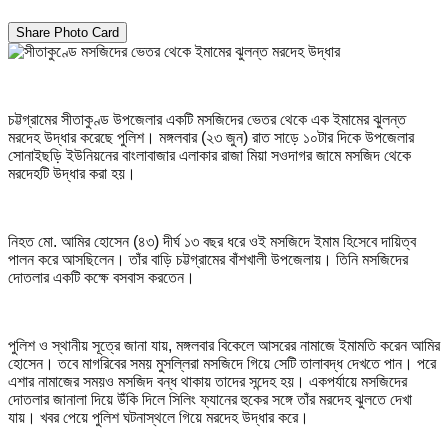
Share Photo Card
চট্টগ্রামের সীতাকুণ্ড উপজেলার একটি মসজিদের ভেতর থেকে এক ইমামের ঝুলন্ত
মরদেহ উদ্ধার করেছে পুলিশ। মঙ্গলবার (২৩ জুন) রাত সাড়ে ১০টার দিকে উপজেলার
সোনাইছড়ি ইউনিয়নের বাংলাবাজার এলাকার রাজা মিয়া সওদাগর জামে মসজিদ থেকে
মরদেহটি উদ্ধার করা হয়।
নিহত মো. আমির হোসেন (৪৩) দীর্ঘ ১৩ বছর ধরে ওই মসজিদে ইমাম হিসেবে দায়িত্ব
পালন করে আসছিলেন। তাঁর বাড়ি চট্টগ্রামের বাঁশখালী উপজেলায়। তিনি মসজিদের
দোতলার একটি কক্ষে বসবাস করতেন।
পুলিশ ও স্থানীয় সূত্রে জানা যায়, মঙ্গলবার বিকেলে আসরের নামাজে ইমামতি করেন আমির
হোসেন। তবে মাগরিবের সময় মুসল্লিরা মসজিদে গিয়ে সেটি তালাবদ্ধ দেখতে পান। পরে
এশার নামাজের সময়ও মসজিদ বন্ধ থাকায় তাদের সন্দেহ হয়। একপর্যায়ে মসজিদের
দোতলার জানালা দিয়ে উঁকি দিলে সিলিং ফ্যানের হুকের সঙ্গে তাঁর মরদেহ ঝুলতে দেখা
যায়। খবর পেয়ে পুলিশ ঘটনাস্থলে গিয়ে মরদেহ উদ্ধার করে।