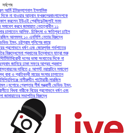
সর্বশেষ
আর্মি ইন্টারন্যাশনাল ইসলামিক
িকে না যাওয়ার আহ্বান ফখরুলের
বাংলাদেশকে
াশ করলেন ইউএই প্রেসিডেন্ট
জুলাই সনদ
সমাবেশ করবে জামায়াত নেতৃত্বাধীন ১১
ার চালাতেন আলিফ, চিকিৎসা ও ক্ষতিপূরণ চাইল
সারজিস আলমসহ ১০ এনসিপি নেতার বিরুদ্ধে
েভিড ইমন, চট্টগ্রাম পুলিশের কাছে
ের প্রলোভনে ধর্ষণ এবং জোরপূর্বক গর্ভপাতের
িরুদ্ধে
সেনা প্রধানের উদ্বোধনে যাত্রা শুরু
িটিউট
বিরোধী দলের ভাষা সংঘাতের দিকে না
যবাদ জানিয়ে ঢাকা সফরে আগ্রহ প্রকাশ
তবায়নের দাবিতে ৫ আগস্ট নয়াপল্টনে সমাবেশ
 বাবা ও প্রতিবন্ধী মায়ের সংসার চালাতেন
পি
হবিগঞ্জে নাসীরুদ্দীন পাটোয়ারী-সারজিস
মল।
যশোরে গ্রেপ্তার শীর্ষ সন্ত্রাসী ডেভিড ইমন,
লীতে বিধবা নারীকে বিয়ের প্রলোভনে ধর্ষণ এবং
ামায়াতের সভাপতির বিরুদ্ধে