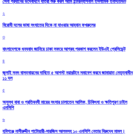
সেনা প্রধানের উদ্বোধনে যাত্রা শুরু করল আর্মি ইন্টারন্যাশনাল ইসলামিক ইনস্টিটিউট
২
বিরোধী দলের ভাষা সংঘাতের দিকে না যাওয়ার আহ্বান ফখরুলের
৩
বাংলাদেশকে ধন্যবাদ জানিয়ে ঢাকা সফরে আগ্রহ প্রকাশ করলেন ইউএই প্রেসিডেন্ট
৪
জুলাই সনদ বাস্তবায়নের দাবিতে ৫ আগস্ট নয়াপল্টনে সমাবেশ করবে জামায়াত নেতৃত্বাধীন
১১ দল
৫
অসুস্থ বাবা ও প্রতিবন্ধী মায়ের সংসার চালাতেন আলিফ, চিকিৎসা ও ক্ষতিপূরণ চাইল
এনসিপি
৬
হবিগঞ্জে নাসীরুদ্দীন পাটোয়ারী-সারজিস আলমসহ ১০ এনসিপি নেতার বিরুদ্ধে মামল।