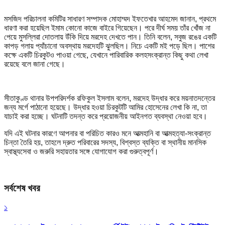
মসজিদ পরিচালনা কমিটির সাধারণ সম্পাদক মোহাম্মদ ইফতেখার আহমেদ জানান, প্রথমে
ধারণা করা হয়েছিল ইমাম কোনো কাজে বাইরে গিয়েছেন। পরে দীর্ঘ সময় তাঁর খোঁজ না
পেয়ে মুসল্লিরা দোতলায় উঁকি দিয়ে মরদেহ দেখতে পান। তিনি বলেন, সবুজ রঙের একটি
কাপড় গলায় প্যাঁচানো অবস্থায় মরদেহটি ঝুলছিল। নিচে একটি মই পড়ে ছিল। পাশের
কক্ষে একটি চিরকুটও পাওয়া গেছে, যেখানে পারিবারিক কলহসংক্রান্ত কিছু কথা লেখা
রয়েছে বলে জানা গেছে।
সীতাকুণ্ড থানার উপপরিদর্শক রফিকুল ইসলাম বলেন, মরদেহ উদ্ধার করে ময়নাতদন্তের
জন্য মর্গে পাঠানো হয়েছে। উদ্ধার হওয়া চিরকুটটি আমির হোসেনের লেখা কি না, তা
যাচাই করা হচ্ছে। ঘটনাটি তদন্ত করে প্রয়োজনীয় আইনগত ব্যবস্থা নেওয়া হবে।
যদি এই ঘটনার কারণে আপনার বা পরিচিত কারও মনে আত্মহানি বা আত্মহত্যা-সংক্রান্ত
চিন্তা তৈরি হয়, তাহলে দ্রুত পরিবারের সদস্য, বিশ্বস্ত ব্যক্তি বা স্থানীয় মানসিক
স্বাস্থ্যসেবা ও জরুরি সহায়তার সঙ্গে যোগাযোগ করা গুরুত্বপূর্ণ।
সর্বশেষ খবর
১