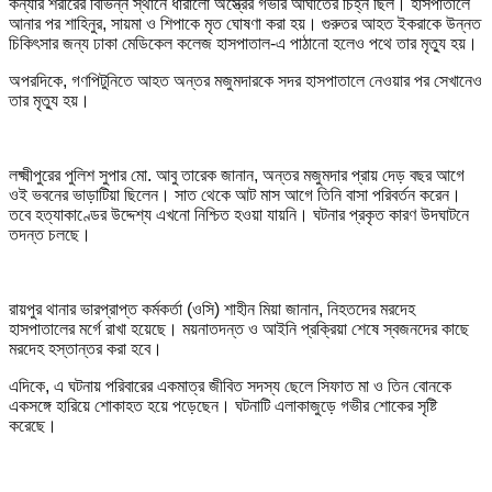
কন্যার শরীরের বিভিন্ন স্থানে ধারালো অস্ত্রের গভীর আঘাতের চিহ্ন ছিল। হাসপাতালে
আনার পর শাহিনুর, সায়মা ও শিপাকে মৃত ঘোষণা করা হয়। গুরুতর আহত ইকরাকে উন্নত
চিকিৎসার জন্য ঢাকা মেডিকেল কলেজ হাসপাতাল-এ পাঠানো হলেও পথে তার মৃত্যু হয়।
অপরদিকে, গণপিটুনিতে আহত অন্তর মজুমদারকে সদর হাসপাতালে নেওয়ার পর সেখানেও
তার মৃত্যু হয়।
লক্ষ্মীপুরের পুলিশ সুপার মো. আবু তারেক জানান, অন্তর মজুমদার প্রায় দেড় বছর আগে
ওই ভবনের ভাড়াটিয়া ছিলেন। সাত থেকে আট মাস আগে তিনি বাসা পরিবর্তন করেন।
তবে হত্যাকাণ্ডের উদ্দেশ্য এখনো নিশ্চিত হওয়া যায়নি। ঘটনার প্রকৃত কারণ উদঘাটনে
তদন্ত চলছে।
রায়পুর থানার ভারপ্রাপ্ত কর্মকর্তা (ওসি) শাহীন মিয়া জানান, নিহতদের মরদেহ
হাসপাতালের মর্গে রাখা হয়েছে। ময়নাতদন্ত ও আইনি প্রক্রিয়া শেষে স্বজনদের কাছে
মরদেহ হস্তান্তর করা হবে।
এদিকে, এ ঘটনায় পরিবারের একমাত্র জীবিত সদস্য ছেলে সিফাত মা ও তিন বোনকে
একসঙ্গে হারিয়ে শোকাহত হয়ে পড়েছেন। ঘটনাটি এলাকাজুড়ে গভীর শোকের সৃষ্টি
করেছে।