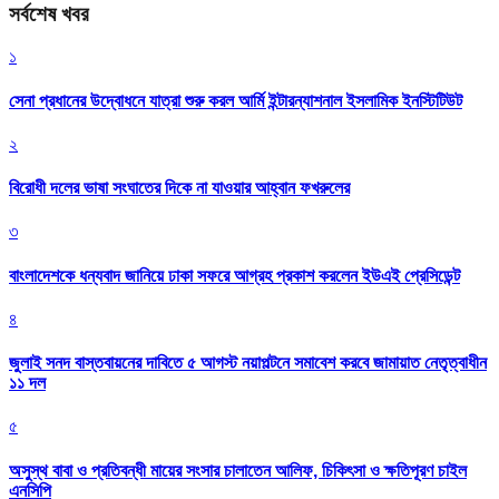
সর্বশেষ খবর
১
সেনা প্রধানের উদ্বোধনে যাত্রা শুরু করল আর্মি ইন্টারন্যাশনাল ইসলামিক ইনস্টিটিউট
২
বিরোধী দলের ভাষা সংঘাতের দিকে না যাওয়ার আহ্বান ফখরুলের
৩
বাংলাদেশকে ধন্যবাদ জানিয়ে ঢাকা সফরে আগ্রহ প্রকাশ করলেন ইউএই প্রেসিডেন্ট
৪
জুলাই সনদ বাস্তবায়নের দাবিতে ৫ আগস্ট নয়াপল্টনে সমাবেশ করবে জামায়াত নেতৃত্বাধীন
১১ দল
৫
অসুস্থ বাবা ও প্রতিবন্ধী মায়ের সংসার চালাতেন আলিফ, চিকিৎসা ও ক্ষতিপূরণ চাইল
এনসিপি