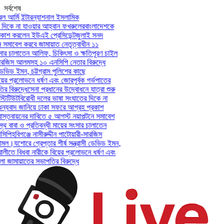
সর্বশেষ
আর্মি ইন্টারন্যাশনাল ইসলামিক
িকে না যাওয়ার আহ্বান ফখরুলের
বাংলাদেশকে
াশ করলেন ইউএই প্রেসিডেন্ট
জুলাই সনদ
সমাবেশ করবে জামায়াত নেতৃত্বাধীন ১১
ার চালাতেন আলিফ, চিকিৎসা ও ক্ষতিপূরণ চাইল
সারজিস আলমসহ ১০ এনসিপি নেতার বিরুদ্ধে
েভিড ইমন, চট্টগ্রাম পুলিশের কাছে
ের প্রলোভনে ধর্ষণ এবং জোরপূর্বক গর্ভপাতের
িরুদ্ধে
সেনা প্রধানের উদ্বোধনে যাত্রা শুরু
িটিউট
বিরোধী দলের ভাষা সংঘাতের দিকে না
যবাদ জানিয়ে ঢাকা সফরে আগ্রহ প্রকাশ
তবায়নের দাবিতে ৫ আগস্ট নয়াপল্টনে সমাবেশ
 বাবা ও প্রতিবন্ধী মায়ের সংসার চালাতেন
পি
হবিগঞ্জে নাসীরুদ্দীন পাটোয়ারী-সারজিস
মল।
যশোরে গ্রেপ্তার শীর্ষ সন্ত্রাসী ডেভিড ইমন,
লীতে বিধবা নারীকে বিয়ের প্রলোভনে ধর্ষণ এবং
ামায়াতের সভাপতির বিরুদ্ধে