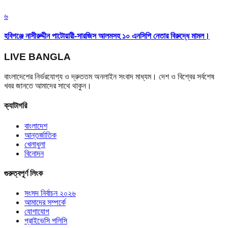
৬
হবিগঞ্জে নাসীরুদ্দীন পাটোয়ারী-সারজিস আলমসহ ১০ এনসিপি নেতার বিরুদ্ধে মামল।
LIVE BANGLA
বাংলাদেশের নির্ভরযোগ্য ও দ্রুততম অনলাইন সংবাদ মাধ্যম। দেশ ও বিশ্বের সর্বশেষ
খবর জানতে আমাদের সাথে থাকুন।
ক্যাটাগরি
বাংলাদেশ
আন্তর্জাতিক
খেলাধুলা
বিনোদন
গুরুত্বপূর্ণ লিংক
সংসদ নির্বাচন ২০২৬
আমাদের সম্পর্কে
যোগাযোগ
প্রাইভেসি পলিসি