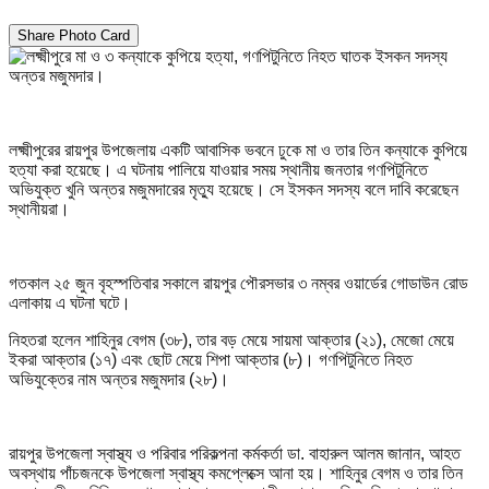
Share Photo Card
লক্ষ্মীপুরের রায়পুর উপজেলায় একটি আবাসিক ভবনে ঢুকে মা ও তার তিন কন্যাকে কুপিয়ে
হত্যা করা হয়েছে। এ ঘটনায় পালিয়ে যাওয়ার সময় স্থানীয় জনতার গণপিটুনিতে
অভিযুক্ত খুনি অন্তর মজুমদারের মৃত্যু হয়েছে। সে ইসকন সদস্য বলে দাবি করেছেন
স্থানীয়রা।
গতকাল ২৫ জুন বৃহস্পতিবার সকালে রায়পুর পৌরসভার ৩ নম্বর ওয়ার্ডের গোডাউন রোড
এলাকায় এ ঘটনা ঘটে।
নিহতরা হলেন শাহিনুর বেগম (৩৮), তার বড় মেয়ে সায়মা আক্তার (২১), মেজো মেয়ে
ইকরা আক্তার (১৭) এবং ছোট মেয়ে শিপা আক্তার (৮)। গণপিটুনিতে নিহত
অভিযুক্তের নাম অন্তর মজুমদার (২৮)।
রায়পুর উপজেলা স্বাস্থ্য ও পরিবার পরিকল্পনা কর্মকর্তা ডা. বাহারুল আলম জানান, আহত
অবস্থায় পাঁচজনকে উপজেলা স্বাস্থ্য কমপ্লেক্সে আনা হয়। শাহিনুর বেগম ও তার তিন