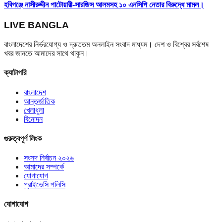
হবিগঞ্জে নাসীরুদ্দীন পাটোয়ারী-সারজিস আলমসহ ১০ এনসিপি নেতার বিরুদ্ধে মামল।
LIVE BANGLA
বাংলাদেশের নির্ভরযোগ্য ও দ্রুততম অনলাইন সংবাদ মাধ্যম। দেশ ও বিশ্বের সর্বশেষ
খবর জানতে আমাদের সাথে থাকুন।
ক্যাটাগরি
বাংলাদেশ
আন্তর্জাতিক
খেলাধুলা
বিনোদন
গুরুত্বপূর্ণ লিংক
সংসদ নির্বাচন ২০২৬
আমাদের সম্পর্কে
যোগাযোগ
প্রাইভেসি পলিসি
যোগাযোগ