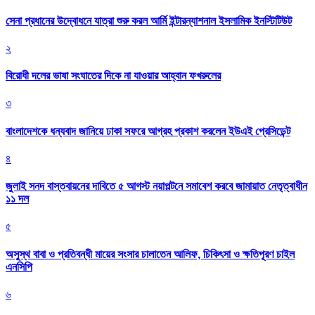
সেনা প্রধানের উদ্বোধনে যাত্রা শুরু করল আর্মি ইন্টারন্যাশনাল ইসলামিক ইনস্টিটিউট
২
বিরোধী দলের ভাষা সংঘাতের দিকে না যাওয়ার আহ্বান ফখরুলের
৩
বাংলাদেশকে ধন্যবাদ জানিয়ে ঢাকা সফরে আগ্রহ প্রকাশ করলেন ইউএই প্রেসিডেন্ট
৪
জুলাই সনদ বাস্তবায়নের দাবিতে ৫ আগস্ট নয়াপল্টনে সমাবেশ করবে জামায়াত নেতৃত্বাধীন
১১ দল
৫
অসুস্থ বাবা ও প্রতিবন্ধী মায়ের সংসার চালাতেন আলিফ, চিকিৎসা ও ক্ষতিপূরণ চাইল
এনসিপি
৬