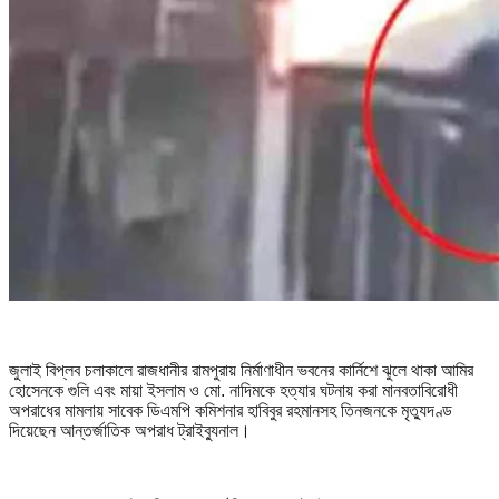
জুলাই বিপ্লব চলাকালে রাজধানীর রামপুরায় নির্মাণাধীন ভবনের কার্নিশে ঝুলে থাকা আমির
হোসেনকে গুলি এবং মায়া ইসলাম ও মো. নাদিমকে হত্যার ঘটনায় করা মানবতাবিরোধী
অপরাধের মামলায় সাবেক ডিএমপি কমিশনার হাবিবুর রহমানসহ তিনজনকে মৃত্যুদণ্ড
দিয়েছেন আন্তর্জাতিক অপরাধ ট্রাইব্যুনাল।