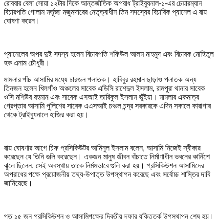
রোববার বেলা সোয়া ১২টার দিকে আন্তর্জাতিক অপরাধ ট্রাইব্যুনাল-১-এর চেয়ারম্যান
বিচারপতি গোলাম মর্তূজা মজুমদারের নেতৃত্বাধীন তিন সদস্যের বিচারিক প্যানেল এ রায়
ঘোষণা করেন।
প্যানেলের অপর দুই সদস্য হলেন বিচারপতি শফিউল আলম মাহমুদ এবং বিচারক মোহিতুল
হক এনাম চৌধুরী।
মামলার পাঁচ আসামির মধ্যে চারজন পলাতক। হাবিবুর রহমান ছাড়াও পলাতক অন্য
তিনজন হলেন খিলগাঁও অঞ্চলের সাবেক এডিসি রাশেদুল ইসলাম, রামপুরা থানার সাবেক
ওসি মশিউর রহমান এবং সাবেক এসআই তারিকুল ইসলাম ভূঁইয়া। মামলার একমাত্র
গ্রেপ্তার আসামি পুলিশের সাবেক এএসআই চঞ্চল চন্দ্র সরকারকে এদিন সকালে কারাগার
থেকে ট্রাইব্যুনালে হাজির করা হয়।
রায় ঘোষণার আগে চিফ প্রসিকিউটর আমিনুল ইসলাম বলেন, আসামি নিজেই স্বীকার
করেছেন যে তিনি গুলি করেছেন। একজন মানুষ জীবন বাঁচাতে নির্মাণাধীন ভবনের কার্নিশে
ঝুলে ছিলেন, সেই অবস্থায় তাকে নির্মমভাবে গুলি করা হয়। প্রসিকিউশন আসামিদের
অপরাধের পক্ষে প্রয়োজনীয় তথ্য-উপাত্ত উপস্থাপন করেছে এবং সর্বোচ্চ শাস্তির দাবি
জানিয়েছে।
গত ১৫ জুন প্রসিকিউশন ও আসামিপক্ষের দ্বিতীয় দফার যুক্তিতর্ক উপস্থাপন শেষ হয়।