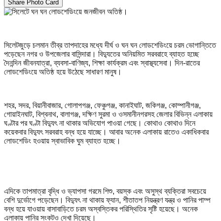
Share Photo Card
সিলেটজুড়ে চলমান তীব্র তাপদাহের মধ্যে দীর্ঘ ও ঘন ঘন লোডশেডিংয়ে চরম ভোগান্তিতে
পড়েছেন নগর ও উপজেলার বাসিন্দারা। বিদ্যুতের অনিয়মিত সরবরাহে ব্যাহত হচ্ছে
দৈনন্দিন জীবনযাত্রা, ব্যবসা-বাণিজ্য, শিক্ষা কার্যক্রম এবং স্বাস্থ্যসেবা। দিন-রাতের
লোডশেডিংয়ে অতিষ্ঠ হয়ে উঠেছে সাধারণ মানুষ।
শহর, সদর, বিয়ানীবাজার, গোলাপগঞ্জ, ফেঞ্চুগঞ্জ, কানাইঘাট, জকিগঞ্জ, কোম্পানীগঞ্জ,
গোয়াইনঘাট, বিশ্বনাথ, বালাগঞ্জ, দক্ষিণ সুরমা ও ওসমানীনগরসহ জেলার বিভিন্ন এলাকায়
ঘণ্টার পর ঘণ্টা বিদ্যুৎ না থাকার অভিযোগ পাওয়া গেছে। কোথাও কোথাও দিনে
কয়েকবার বিদ্যুৎ সরবরাহ বন্ধ হয়ে যাচ্ছে। আবার অনেক এলাকায় রাতেও একাধিকবার
লোডশেডিং হওয়ায় স্বাভাবিক ঘুম ব্যাহত হচ্ছে।
এদিকে তাপমাত্রা বৃদ্ধি ও ভ্যাপসা গরমে শিশু, বয়স্ক এবং অসুস্থ ব্যক্তিরা সবচেয়ে
বেশি দুর্ভোগে পড়েছেন। বিদ্যুৎ না থাকায় ফ্যান, শীতাতপ নিয়ন্ত্রণ যন্ত্র ও পানির পাম্প
বন্ধ হয়ে যাওয়ায় বাসাবাড়িতে চরম অস্বস্তিকর পরিস্থিতির সৃষ্টি হয়েছে। অনেক
এলাকায় পানির সংকটও দেখা দিয়েছে।