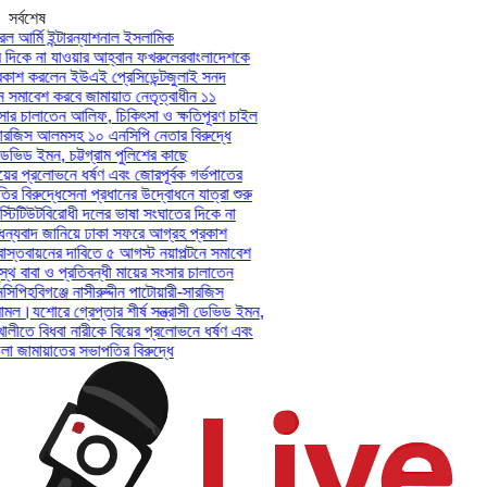
সর্বশেষ
আর্মি ইন্টারন্যাশনাল ইসলামিক
িকে না যাওয়ার আহ্বান ফখরুলের
বাংলাদেশকে
শ করলেন ইউএই প্রেসিডেন্ট
জুলাই সনদ
সমাবেশ করবে জামায়াত নেতৃত্বাধীন ১১
ার চালাতেন আলিফ, চিকিৎসা ও ক্ষতিপূরণ চাইল
সারজিস আলমসহ ১০ এনসিপি নেতার বিরুদ্ধে
েভিড ইমন, চট্টগ্রাম পুলিশের কাছে
ের প্রলোভনে ধর্ষণ এবং জোরপূর্বক গর্ভপাতের
িরুদ্ধে
সেনা প্রধানের উদ্বোধনে যাত্রা শুরু
িটিউট
বিরোধী দলের ভাষা সংঘাতের দিকে না
যবাদ জানিয়ে ঢাকা সফরে আগ্রহ প্রকাশ
তবায়নের দাবিতে ৫ আগস্ট নয়াপল্টনে সমাবেশ
 বাবা ও প্রতিবন্ধী মায়ের সংসার চালাতেন
পি
হবিগঞ্জে নাসীরুদ্দীন পাটোয়ারী-সারজিস
মল।
যশোরে গ্রেপ্তার শীর্ষ সন্ত্রাসী ডেভিড ইমন,
লীতে বিধবা নারীকে বিয়ের প্রলোভনে ধর্ষণ এবং
ামায়াতের সভাপতির বিরুদ্ধে