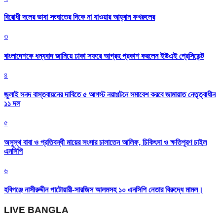
বিরোধী দলের ভাষা সংঘাতের দিকে না যাওয়ার আহ্বান ফখরুলের
৩
বাংলাদেশকে ধন্যবাদ জানিয়ে ঢাকা সফরে আগ্রহ প্রকাশ করলেন ইউএই প্রেসিডেন্ট
৪
জুলাই সনদ বাস্তবায়নের দাবিতে ৫ আগস্ট নয়াপল্টনে সমাবেশ করবে জামায়াত নেতৃত্বাধীন
১১ দল
৫
অসুস্থ বাবা ও প্রতিবন্ধী মায়ের সংসার চালাতেন আলিফ, চিকিৎসা ও ক্ষতিপূরণ চাইল
এনসিপি
৬
হবিগঞ্জে নাসীরুদ্দীন পাটোয়ারী-সারজিস আলমসহ ১০ এনসিপি নেতার বিরুদ্ধে মামল।
LIVE BANGLA