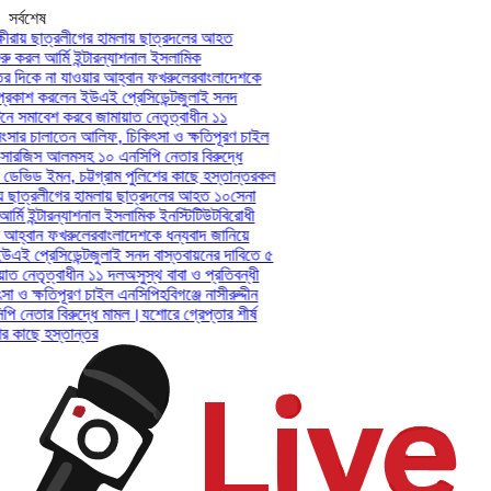
সর্বশেষ
রায় ছাত্রলীগের হামলায় ছাত্রদলের আহত
 করল আর্মি ইন্টারন্যাশনাল ইসলামিক
 দিকে না যাওয়ার আহ্বান ফখরুলের
বাংলাদেশকে
কাশ করলেন ইউএই প্রেসিডেন্ট
জুলাই সনদ
ে সমাবেশ করবে জামায়াত নেতৃত্বাধীন ১১
ংসার চালাতেন আলিফ, চিকিৎসা ও ক্ষতিপূরণ চাইল
ী-সারজিস আলমসহ ১০ এনসিপি নেতার বিরুদ্ধে
 ডেভিড ইমন, চট্টগ্রাম পুলিশের কাছে হস্তান্তর
কল
় ছাত্রলীগের হামলায় ছাত্রদলের আহত ১০
সেনা
মি ইন্টারন্যাশনাল ইসলামিক ইনস্টিটিউট
বিরোধী
আহ্বান ফখরুলের
বাংলাদেশকে ধন্যবাদ জানিয়ে
 প্রেসিডেন্ট
জুলাই সনদ বাস্তবায়নের দাবিতে ৫
 নেতৃত্বাধীন ১১ দল
অসুস্থ বাবা ও প্রতিবন্ধী
 ও ক্ষতিপূরণ চাইল এনসিপি
হবিগঞ্জে নাসীরুদ্দীন
নেতার বিরুদ্ধে মামল।
যশোরে গ্রেপ্তার শীর্ষ
 কাছে হস্তান্তর