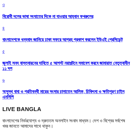
৩
বিরোধী দলের ভাষা সংঘাতের দিকে না যাওয়ার আহ্বান ফখরুলের
৪
বাংলাদেশকে ধন্যবাদ জানিয়ে ঢাকা সফরে আগ্রহ প্রকাশ করলেন ইউএই প্রেসিডেন্ট
৫
জুলাই সনদ বাস্তবায়নের দাবিতে ৫ আগস্ট নয়াপল্টনে সমাবেশ করবে জামায়াত নেতৃত্বাধীন
১১ দল
৬
অসুস্থ বাবা ও প্রতিবন্ধী মায়ের সংসার চালাতেন আলিফ, চিকিৎসা ও ক্ষতিপূরণ চাইল
এনসিপি
LIVE BANGLA
বাংলাদেশের নির্ভরযোগ্য ও দ্রুততম অনলাইন সংবাদ মাধ্যম। দেশ ও বিশ্বের সর্বশেষ
খবর জানতে আমাদের সাথে থাকুন।