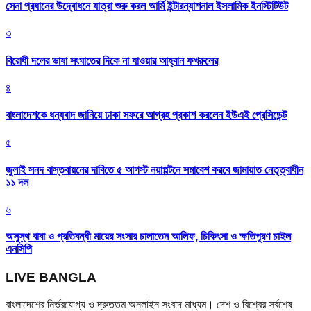
সেনা প্রধানের উদ্বোধনে যাত্রা শুরু করল আর্মি ইন্টারন্যাশনাল ইসলামিক ইনস্টিটিউট
৩
বিরোধী দলের ভাষা সংঘাতের দিকে না যাওয়ার আহ্বান ফখরুলের
৪
বাংলাদেশকে ধন্যবাদ জানিয়ে ঢাকা সফরে আগ্রহ প্রকাশ করলেন ইউএই প্রেসিডেন্ট
৫
জুলাই সনদ বাস্তবায়নের দাবিতে ৫ আগস্ট নয়াপল্টনে সমাবেশ করবে জামায়াত নেতৃত্বাধীন
১১ দল
৬
অসুস্থ বাবা ও প্রতিবন্ধী মায়ের সংসার চালাতেন আলিফ, চিকিৎসা ও ক্ষতিপূরণ চাইল
এনসিপি
LIVE BANGLA
বাংলাদেশের নির্ভরযোগ্য ও দ্রুততম অনলাইন সংবাদ মাধ্যম। দেশ ও বিশ্বের সর্বশেষ