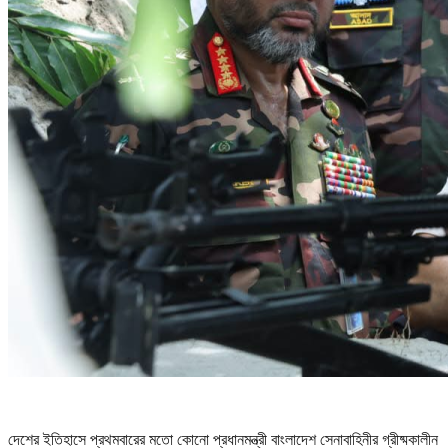
দেশের ইতিহাসে প্রথমবারের মতো কোনো প্রধানমন্ত্রী বাংলাদেশ সেনাবাহিনীর গ্রীষ্মকালীন