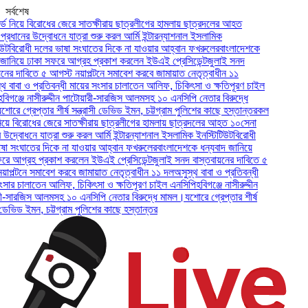
সর্বশেষ
ে বিরোধের জেরে সাতক্ষীরায় ছাত্রলীগের হামলায় ছাত্রদলের আহত
ের উদ্বোধনে যাত্রা শুরু করল আর্মি ইন্টারন্যাশনাল ইসলামিক
োধী দলের ভাষা সংঘাতের দিকে না যাওয়ার আহ্বান ফখরুলের
বাংলাদেশকে
ে ঢাকা সফরে আগ্রহ প্রকাশ করলেন ইউএই প্রেসিডেন্ট
জুলাই সনদ
াবিতে ৫ আগস্ট নয়াপল্টনে সমাবেশ করবে জামায়াত নেতৃত্বাধীন ১১
 ও প্রতিবন্ধী মায়ের সংসার চালাতেন আলিফ, চিকিৎসা ও ক্ষতিপূরণ চাইল
জে নাসীরুদ্দীন পাটোয়ারী-সারজিস আলমসহ ১০ এনসিপি নেতার বিরুদ্ধে
্রেপ্তার শীর্ষ সন্ত্রাসী ডেভিড ইমন, চট্টগ্রাম পুলিশের কাছে হস্তান্তর
কল
িরোধের জেরে সাতক্ষীরায় ছাত্রলীগের হামলায় ছাত্রদলের আহত ১০
সেনা
ধনে যাত্রা শুরু করল আর্মি ইন্টারন্যাশনাল ইসলামিক ইনস্টিটিউট
বিরোধী
াতের দিকে না যাওয়ার আহ্বান ফখরুলের
বাংলাদেশকে ধন্যবাদ জানিয়ে
্রহ প্রকাশ করলেন ইউএই প্রেসিডেন্ট
জুলাই সনদ বাস্তবায়নের দাবিতে ৫
নে সমাবেশ করবে জামায়াত নেতৃত্বাধীন ১১ দল
অসুস্থ বাবা ও প্রতিবন্ধী
ালাতেন আলিফ, চিকিৎসা ও ক্ষতিপূরণ চাইল এনসিপি
হবিগঞ্জে নাসীরুদ্দীন
জিস আলমসহ ১০ এনসিপি নেতার বিরুদ্ধে মামল।
যশোরে গ্রেপ্তার শীর্ষ
ড ইমন, চট্টগ্রাম পুলিশের কাছে হস্তান্তর