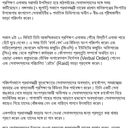
প্রশিক্ষণ এলাকায় সরাসরি উপস্থিত হয়ে মাঠপর্যায়ের সেনাসদস্যদের সঙ্গে সময়
কাটিয়েছেন। মঙ্গলবার (৭ জুলাই) সকালে প্রধানমন্ত্রী তারেক রহমান মানিকগঞ্জের সিংগাইর
উপজেলায় বাংলাদেশ সেনাবাহিনীর ৯ পদাতিক ডিভিশনের অধীন ৮ বীর-এর গ্রীষ্মকালীন
মহড়া পরিদর্শন করেন।
সকাল ৯টা ২০ মিনিটে তিনি আকস্মিকভাবে প্রশিক্ষণ এলাকায় পৌঁছে বিস্তীর্ণ এলাকা পায়ে
হেঁটে ঘুরে দেখেন। এ সময় তিনি ‘ফার্ম বেস’-এর বিভিন্ন অংশ পরিদর্শন করেন এবং
দায়িত্বপ্রাপ্ত জেনারেল অফিসার কমান্ডিং (জিওসি) ও ইউনিটের কমান্ডিং অফিসারের
(সিও) কাছ থেকে প্রশিক্ষণ কার্যক্রম ও কৌশলগত প্রস্তুতি সম্পর্কে অবহিত হন।
এছাড়া একজন কমান্ডারের মৌখিক অপারেশনাল নির্দেশনা (Verbal Order) শোনেন
এবং সেনাসদস্যদের পরিচালিত ‘রেইড’ (Raid) মহড়া প্রত্যক্ষ করেন।
পরিদর্শনকালে প্রধানমন্ত্রী যুদ্ধক্ষেত্রে সেনাসদস্যদের অবস্থান, রণকৌশল, সমরাস্ত্রের
ব্যবহার এবং বাস্তবধর্মী প্রশিক্ষণের বিভিন্ন দিক পর্যবেক্ষণ করেন। তিনি একটি সেনা
বাঙ্কারে নেমে মহড়ায় অংশগ্রহণকারী অফিসার ও সেনাসদস্যদের সঙ্গে রণকৌশল নিয়ে
মতবিনিময় করেন। পাশাপাশি গাছের পাতার আড়ালে ছদ্মবেশে অবস্থানরত সেনাসদস্যদের
কাছেও গিয়ে তাদের খোঁজখবর নেন এবং দায়িত্ব পালনে উৎসাহিত করেন।
একপর্যায়ে প্রধানমন্ত্রী মহড়ায় অংশ নেওয়া সেনাসদস্যদের জন্য প্রস্তুত করা খাবার
গ্রহণ করেন এবং তাদের সঙ্গে চা পান করেন।
পরে সেনাসদস্যদের উদ্দেশে দেওয়া বক্তব্যে প্রধানমন্ত্রী তারেক রহমান বলেন, দেশের