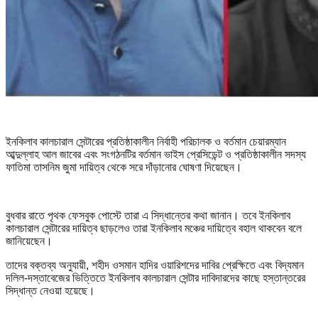
ইনকিলাব কালচারাল সেন্টারের প্রতিষ্ঠাকালীন নির্বাহী পরিচালক ও বর্তমান চেয়ারম্যান
আব্দুল্লাহ আল জাবের এবং সংগঠনটির বর্তমান ভাইস প্রেসিডেন্ট ও প্রতিষ্ঠাকালীন সদস্য
ফাতিমা তাসনিম জুমা দায়িত্ব থেকে সরে দাঁড়ানোর ঘোষণা দিয়েছেন।
বুধবার রাতে পৃথক ফেসবুক পোস্টে তারা এ সিদ্ধান্তের কথা জানান। তবে ইনকিলাব
কালচারাল সেন্টারের দায়িত্ব ছাড়লেও তারা ইনকিলাব মঞ্চের দায়িত্বে বহাল থাকবেন বলে
জানিয়েছেন।
তাদের বক্তব্য অনুযায়ী, শহীদ ওসমান হাদির ওয়ারিশদের দাবির প্রেক্ষিতে এবং বিদ্যমান
দলিল-দস্তাবেজের ভিত্তিতে ইনকিলাব কালচারাল সেন্টার দাবিদারদের কাছে হস্তান্তরের
সিদ্ধান্ত নেওয়া হয়েছে।