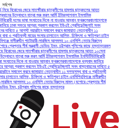
সর্বশেষ
়ে বিরোধের জেরে সাতক্ষীরায় ছাত্রলীগের হামলায় ছাত্রদলের আহত
ের উদ্বোধনে যাত্রা শুরু করল আর্মি ইন্টারন্যাশনাল ইসলামিক
োধী দলের ভাষা সংঘাতের দিকে না যাওয়ার আহ্বান ফখরুলের
বাংলাদেশকে
য়ে ঢাকা সফরে আগ্রহ প্রকাশ করলেন ইউএই প্রেসিডেন্ট
জুলাই সনদ
াবিতে ৫ আগস্ট নয়াপল্টনে সমাবেশ করবে জামায়াত নেতৃত্বাধীন ১১
া ও প্রতিবন্ধী মায়ের সংসার চালাতেন আলিফ, চিকিৎসা ও ক্ষতিপূরণ চাইল
জে নাসীরুদ্দীন পাটোয়ারী-সারজিস আলমসহ ১০ এনসিপি নেতার বিরুদ্ধে
্রেপ্তার শীর্ষ সন্ত্রাসী ডেভিড ইমন, চট্টগ্রাম পুলিশের কাছে হস্তান্তর
কল
বিরোধের জেরে সাতক্ষীরায় ছাত্রলীগের হামলায় ছাত্রদলের আহত ১০
সেনা
ধনে যাত্রা শুরু করল আর্মি ইন্টারন্যাশনাল ইসলামিক ইনস্টিটিউট
বিরোধী
ঘাতের দিকে না যাওয়ার আহ্বান ফখরুলের
বাংলাদেশকে ধন্যবাদ জানিয়ে
্রহ প্রকাশ করলেন ইউএই প্রেসিডেন্ট
জুলাই সনদ বাস্তবায়নের দাবিতে ৫
নে সমাবেশ করবে জামায়াত নেতৃত্বাধীন ১১ দল
অসুস্থ বাবা ও প্রতিবন্ধী
চালাতেন আলিফ, চিকিৎসা ও ক্ষতিপূরণ চাইল এনসিপি
হবিগঞ্জে নাসীরুদ্দীন
জিস আলমসহ ১০ এনসিপি নেতার বিরুদ্ধে মামল।
যশোরে গ্রেপ্তার শীর্ষ
ড ইমন, চট্টগ্রাম পুলিশের কাছে হস্তান্তর