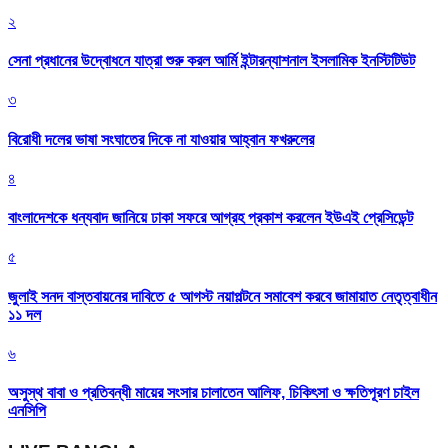
২
সেনা প্রধানের উদ্বোধনে যাত্রা শুরু করল আর্মি ইন্টারন্যাশনাল ইসলামিক ইনস্টিটিউট
৩
বিরোধী দলের ভাষা সংঘাতের দিকে না যাওয়ার আহ্বান ফখরুলের
৪
বাংলাদেশকে ধন্যবাদ জানিয়ে ঢাকা সফরে আগ্রহ প্রকাশ করলেন ইউএই প্রেসিডেন্ট
৫
জুলাই সনদ বাস্তবায়নের দাবিতে ৫ আগস্ট নয়াপল্টনে সমাবেশ করবে জামায়াত নেতৃত্বাধীন
১১ দল
৬
অসুস্থ বাবা ও প্রতিবন্ধী মায়ের সংসার চালাতেন আলিফ, চিকিৎসা ও ক্ষতিপূরণ চাইল
এনসিপি