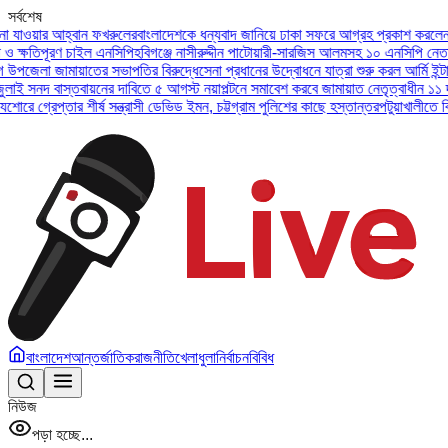
সর্বশেষ
 আহ্বান ফখরুলের
বাংলাদেশকে ধন্যবাদ জানিয়ে ঢাকা সফরে আগ্রহ প্রকাশ করলেন ইউএই প্রে
ূরণ চাইল এনসিপি
হবিগঞ্জে নাসীরুদ্দীন পাটোয়ারী-সারজিস আলমসহ ১০ এনসিপি নেতার বিরুদ্ধ
জামায়াতের সভাপতির বিরুদ্ধে
সেনা প্রধানের উদ্বোধনে যাত্রা শুরু করল আর্মি ইন্টারন্যাশনা
বাস্তবায়নের দাবিতে ৫ আগস্ট নয়াপল্টনে সমাবেশ করবে জামায়াত নেতৃত্বাধীন ১১ দল
অসুস্থ 
প্তার শীর্ষ সন্ত্রাসী ডেভিড ইমন, চট্টগ্রাম পুলিশের কাছে হস্তান্তর
পটুয়াখালীতে বিধবা নারীক
বাংলাদেশ
আন্তর্জাতিক
রাজনীতি
খেলাধুলা
নির্বাচন
বিবিধ
নিউজ
পড়া হচ্ছে...