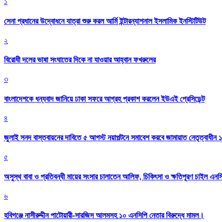
১
সেনা প্রধানের উদ্বোধনে যাত্রা শুরু করল আর্মি ইন্টারন্যাশনাল ইসলামিক ইনস্টিটিউট
২
বিরোধী দলের ভাষা সংঘাতের দিকে না যাওয়ার আহ্বান ফখরুলের
৩
বাংলাদেশকে ধন্যবাদ জানিয়ে ঢাকা সফরে আগ্রহ প্রকাশ করলেন ইউএই প্রেসিডেন্ট
৪
জুলাই সনদ বাস্তবায়নের দাবিতে ৫ আগস্ট নয়াপল্টনে সমাবেশ করবে জামায়াত নেতৃত্বাধীন 
৫
অসুস্থ বাবা ও প্রতিবন্ধী মায়ের সংসার চালাতেন আলিফ, চিকিৎসা ও ক্ষতিপূরণ চাইল এনস
৬
হবিগঞ্জে নাসীরুদ্দীন পাটোয়ারী-সারজিস আলমসহ ১০ এনসিপি নেতার বিরুদ্ধে মামল।