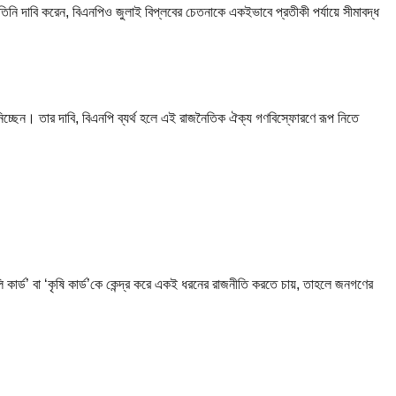
নি দাবি করেন, বিএনপিও জুলাই বিপ্লবের চেতনাকে একইভাবে প্রতীকী পর্যায়ে সীমাবদ্ধ
িচ্ছেন। তার দাবি, বিএনপি ব্যর্থ হলে এই রাজনৈতিক ঐক্য গণবিস্ফোরণে রূপ নিতে
ি কার্ড’ বা ‘কৃষি কার্ড’কে কেন্দ্র করে একই ধরনের রাজনীতি করতে চায়, তাহলে জনগণের