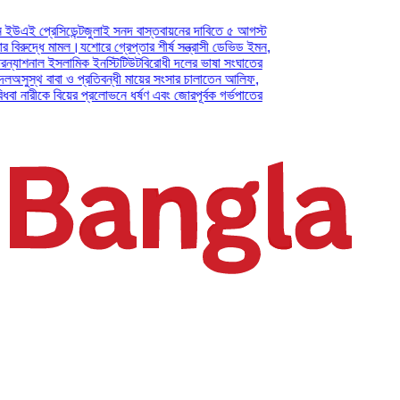
সিডেন্ট
জুলাই সনদ বাস্তবায়নের দাবিতে ৫ আগস্ট
ে মামল।
যশোরে গ্রেপ্তার শীর্ষ সন্ত্রাসী ডেভিড ইমন,
ল ইসলামিক ইনস্টিটিউট
বিরোধী দলের ভাষা সংঘাতের
বাবা ও প্রতিবন্ধী মায়ের সংসার চালাতেন আলিফ,
ে বিয়ের প্রলোভনে ধর্ষণ এবং জোরপূর্বক গর্ভপাতের