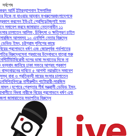
সর্বশেষ
ল আর্মি ইন্টারন্যাশনাল ইসলামিক
 দিকে না যাওয়ার আহ্বান ফখরুলের
বাংলাদেশকে
কাশ করলেন ইউএই প্রেসিডেন্ট
জুলাই সনদ
ে সমাবেশ করবে জামায়াত নেতৃত্বাধীন ১১
ংসার চালাতেন আলিফ, চিকিৎসা ও ক্ষতিপূরণ চাইল
ী-সারজিস আলমসহ ১০ এনসিপি নেতার বিরুদ্ধে
 ডেভিড ইমন, চট্টগ্রাম পুলিশের কাছে
য়ের প্রলোভনে ধর্ষণ এবং জোরপূর্বক গর্ভপাতের
 বিরুদ্ধে
সেনা প্রধানের উদ্বোধনে যাত্রা শুরু
্টিটিউট
বিরোধী দলের ভাষা সংঘাতের দিকে না
ন্যবাদ জানিয়ে ঢাকা সফরে আগ্রহ প্রকাশ
স্তবায়নের দাবিতে ৫ আগস্ট নয়াপল্টনে সমাবেশ
্থ বাবা ও প্রতিবন্ধী মায়ের সংসার চালাতেন
সিপি
হবিগঞ্জে নাসীরুদ্দীন পাটোয়ারী-সারজিস
মামল।
যশোরে গ্রেপ্তার শীর্ষ সন্ত্রাসী ডেভিড ইমন,
খালীতে বিধবা নারীকে বিয়ের প্রলোভনে ধর্ষণ এবং
 জামায়াতের সভাপতির বিরুদ্ধে