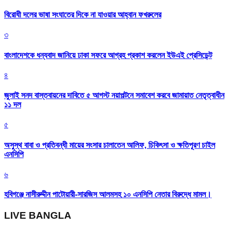
বিরোধী দলের ভাষা সংঘাতের দিকে না যাওয়ার আহ্বান ফখরুলের
৩
বাংলাদেশকে ধন্যবাদ জানিয়ে ঢাকা সফরে আগ্রহ প্রকাশ করলেন ইউএই প্রেসিডেন্ট
৪
জুলাই সনদ বাস্তবায়নের দাবিতে ৫ আগস্ট নয়াপল্টনে সমাবেশ করবে জামায়াত নেতৃত্বাধীন
১১ দল
৫
অসুস্থ বাবা ও প্রতিবন্ধী মায়ের সংসার চালাতেন আলিফ, চিকিৎসা ও ক্ষতিপূরণ চাইল
এনসিপি
৬
হবিগঞ্জে নাসীরুদ্দীন পাটোয়ারী-সারজিস আলমসহ ১০ এনসিপি নেতার বিরুদ্ধে মামল।
LIVE BANGLA