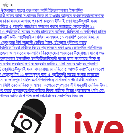
সর্বশেষ
াত্রা শুরু করল আর্মি ইন্টারন্যাশনাল ইসলামিক
াষা সংঘাতের দিকে না যাওয়ার আহ্বান ফখরুলের
বাংলাদেশকে
রে আগ্রহ প্রকাশ করলেন ইউএই প্রেসিডেন্ট
জুলাই সনদ
স্ট নয়াপল্টনে সমাবেশ করবে জামায়াত নেতৃত্বাধীন ১১
ন্ধী মায়ের সংসার চালাতেন আলিফ, চিকিৎসা ও ক্ষতিপূরণ চাইল
্দীন পাটোয়ারী-সারজিস আলমসহ ১০ এনসিপি নেতার বিরুদ্ধে
র্ষ সন্ত্রাসী ডেভিড ইমন, চট্টগ্রাম পুলিশের কাছে
ধবা নারীকে বিয়ের প্রলোভনে ধর্ষণ এবং জোরপূর্বক গর্ভপাতের
াতের সভাপতির বিরুদ্ধে
সেনা প্রধানের উদ্বোধনে যাত্রা শুরু
 ইসলামিক ইনস্টিটিউট
বিরোধী দলের ভাষা সংঘাতের দিকে না
বাংলাদেশকে ধন্যবাদ জানিয়ে ঢাকা সফরে আগ্রহ প্রকাশ
জুলাই সনদ বাস্তবায়নের দাবিতে ৫ আগস্ট নয়াপল্টনে সমাবেশ
ীন ১১ দল
অসুস্থ বাবা ও প্রতিবন্ধী মায়ের সংসার চালাতেন
ূরণ চাইল এনসিপি
হবিগঞ্জে নাসীরুদ্দীন পাটোয়ারী-সারজিস
 বিরুদ্ধে মামল।
যশোরে গ্রেপ্তার শীর্ষ সন্ত্রাসী ডেভিড ইমন,
্তান্তর
পটুয়াখালীতে বিধবা নারীকে বিয়ের প্রলোভনে ধর্ষণ এবং
িযোগে উপজেলা জামায়াতের সভাপতির বিরুদ্ধে