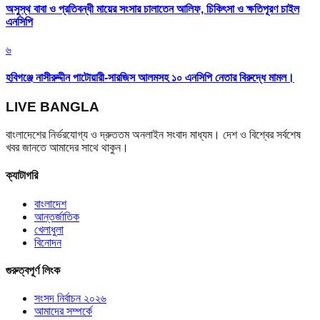
অসুস্থ বাবা ও প্রতিবন্ধী মায়ের সংসার চালাতেন আলিফ, চিকিৎসা ও ক্ষতিপূরণ চাইল
এনসিপি
৬
হবিগঞ্জে নাসীরুদ্দীন পাটোয়ারী-সারজিস আলমসহ ১০ এনসিপি নেতার বিরুদ্ধে মামল।
LIVE BANGLA
বাংলাদেশের নির্ভরযোগ্য ও দ্রুততম অনলাইন সংবাদ মাধ্যম। দেশ ও বিশ্বের সর্বশেষ
খবর জানতে আমাদের সাথে থাকুন।
ক্যাটাগরি
বাংলাদেশ
আন্তর্জাতিক
খেলাধুলা
বিনোদন
গুরুত্বপূর্ণ লিংক
সংসদ নির্বাচন ২০২৬
আমাদের সম্পর্কে