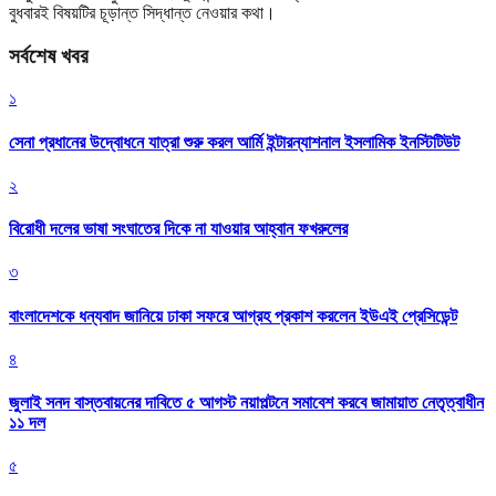
বুধবারই বিষয়টির চূড়ান্ত সিদ্ধান্ত নেওয়ার কথা।
সর্বশেষ খবর
১
সেনা প্রধানের উদ্বোধনে যাত্রা শুরু করল আর্মি ইন্টারন্যাশনাল ইসলামিক ইনস্টিটিউট
২
বিরোধী দলের ভাষা সংঘাতের দিকে না যাওয়ার আহ্বান ফখরুলের
৩
বাংলাদেশকে ধন্যবাদ জানিয়ে ঢাকা সফরে আগ্রহ প্রকাশ করলেন ইউএই প্রেসিডেন্ট
৪
জুলাই সনদ বাস্তবায়নের দাবিতে ৫ আগস্ট নয়াপল্টনে সমাবেশ করবে জামায়াত নেতৃত্বাধীন
১১ দল
৫