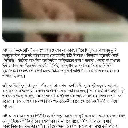
আসন্ন টি–টোয়েন্টি বিশ্বকাপে বাংলাদেশের অংশগ্রহণ নিয়ে সিদ্ধান্তের আগমুহূর্তে
আন্তর্জাতিক ক্রিকেট কাউন্সিলকে (আইসিসি) চিঠি দিয়েছে পাকিস্তান ক্রিকেট বোর্ড
(পিসিবি)। চিঠিতে আঞ্চলিক রাজনৈতিক অস্থিরতার কারণে ভারতে খেলতে না চাওয়ার
বিষয়ে বাংলাদেশ ক্রিকেট বোর্ডের (বিসিবি) অবস্থানকে সমর্থন জানিয়েছে পিসিবি।
ইএসপিএনক্রিকইনফোর তথ্যমতে, চিঠির অনুলিপি আইসিসি বোর্ড সদস্যদের কাছেও
পাঠানো হয়েছে।
এদিকে নিরাপত্তা উদ্বেগ দেখিয়ে বাংলাদেশের গ্রুপ পর্বের ম্যাচ শ্রীলঙ্কায় সরানোর
অনুরোধ নিয়ে আলোচনার জন্য আইসিসি বোর্ড সভা ডেকেছে। তবে আইসিসি এখনো সূচি
পরিবর্তনে অনড় রয়েছে এবং বাংলাদেশকে শ্রীলঙ্কায় খেলতে দেওয়ার সম্ভাবনাও নাকচ
করেছে। বাংলাদেশ সরকার ও বিসিবি শুরু থেকেই ভারতে খেলতে অস্বীকৃতি জানিয়ে
আসছে।
এই অচলাবস্থার মধ্যে পিসিবির সমর্থন নতুন আলোচনা সৃষ্টি করেছে। গুঞ্জন রয়েছে, বিকল্প
ভেন্যু হিসেবে পাকিস্তানের নামও ভাবনায় আসতে পারে, যদিও এ বিষয়ে পিসিবি
আনুষ্ঠানিকভাবে কিছু জানায়নি। টুর্নামেন্ট শুরুর তিন সপ্তাহেরও কম সময় বাকি থাকায়