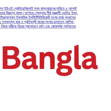
্রেসিডেন্ট
জুলাই সনদ বাস্তবায়নের দাবিতে ৫ আগস্ট
দ্ধে মামল।
যশোরে গ্রেপ্তার শীর্ষ সন্ত্রাসী ডেভিড ইমন,
াশনাল ইসলামিক ইনস্টিটিউট
বিরোধী দলের ভাষা সংঘাতের
্থ বাবা ও প্রতিবন্ধী মায়ের সংসার চালাতেন আলিফ,
ারীকে বিয়ের প্রলোভনে ধর্ষণ এবং জোরপূর্বক গর্ভপাতের