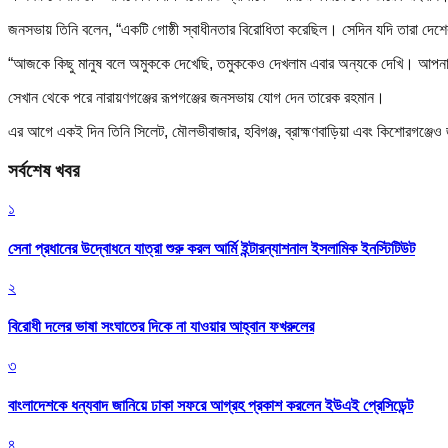
জনসভায় তিনি বলেন, “একটি গোষ্ঠী স্বাধীনতার বিরোধিতা করেছিল। সেদিন যদি তারা দেশের 
“আজকে কিছু মানুষ বলে অমুককে দেখেছি, তমুককেও দেখলাম এবার অন্যকে দেখি। আপনারা
সেখান থেকে পরে নারায়ণগঞ্জের রূপগঞ্জের জনসভায় যোগ দেন তারেক রহমান।
এর আগে একই দিন তিনি সিলেট, মৌলভীবাজার, হবিগঞ্জ, ব্রাহ্মণবাড়িয়া এবং কিশোরগঞ্জেও
সর্বশেষ খবর
১
সেনা প্রধানের উদ্বোধনে যাত্রা শুরু করল আর্মি ইন্টারন্যাশনাল ইসলামিক ইনস্টিটিউট
২
বিরোধী দলের ভাষা সংঘাতের দিকে না যাওয়ার আহ্বান ফখরুলের
৩
বাংলাদেশকে ধন্যবাদ জানিয়ে ঢাকা সফরে আগ্রহ প্রকাশ করলেন ইউএই প্রেসিডেন্ট
৪