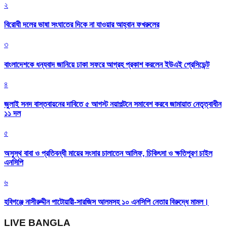
২
বিরোধী দলের ভাষা সংঘাতের দিকে না যাওয়ার আহ্বান ফখরুলের
৩
বাংলাদেশকে ধন্যবাদ জানিয়ে ঢাকা সফরে আগ্রহ প্রকাশ করলেন ইউএই প্রেসিডেন্ট
৪
জুলাই সনদ বাস্তবায়নের দাবিতে ৫ আগস্ট নয়াপল্টনে সমাবেশ করবে জামায়াত নেতৃত্বাধীন
১১ দল
৫
অসুস্থ বাবা ও প্রতিবন্ধী মায়ের সংসার চালাতেন আলিফ, চিকিৎসা ও ক্ষতিপূরণ চাইল
এনসিপি
৬
হবিগঞ্জে নাসীরুদ্দীন পাটোয়ারী-সারজিস আলমসহ ১০ এনসিপি নেতার বিরুদ্ধে মামল।
LIVE BANGLA