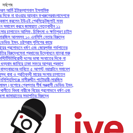
সর্বশেষ
 আর্মি ইন্টারন্যাশনাল ইসলামিক
দিকে না যাওয়ার আহ্বান ফখরুলের
বাংলাদেশকে
কাশ করলেন ইউএই প্রেসিডেন্ট
জুলাই সনদ
 সমাবেশ করবে জামায়াত নেতৃত্বাধীন ১১
সার চালাতেন আলিফ, চিকিৎসা ও ক্ষতিপূরণ চাইল
-সারজিস আলমসহ ১০ এনসিপি নেতার বিরুদ্ধে
ডেভিড ইমন, চট্টগ্রাম পুলিশের কাছে
়ের প্রলোভনে ধর্ষণ এবং জোরপূর্বক গর্ভপাতের
বিরুদ্ধে
সেনা প্রধানের উদ্বোধনে যাত্রা শুরু
টিটিউট
বিরোধী দলের ভাষা সংঘাতের দিকে না
্যবাদ জানিয়ে ঢাকা সফরে আগ্রহ প্রকাশ
্তবায়নের দাবিতে ৫ আগস্ট নয়াপল্টনে সমাবেশ
থ বাবা ও প্রতিবন্ধী মায়ের সংসার চালাতেন
িপি
হবিগঞ্জে নাসীরুদ্দীন পাটোয়ারী-সারজিস
ামল।
যশোরে গ্রেপ্তার শীর্ষ সন্ত্রাসী ডেভিড ইমন,
ালীতে বিধবা নারীকে বিয়ের প্রলোভনে ধর্ষণ এবং
জামায়াতের সভাপতির বিরুদ্ধে